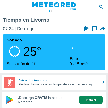
Tiempo en Livorno
privacidad
07:24
Domingo
...
o de
e
e) ha sido
Soleado
or
25°
es para
ue la
 que se
Este
e calidad.
Sensación de 27°
9
15 km/h
eder a este
ediante las
opciones:
Aviso de nivel rojo
Alerta extrema por altas temperaturas en Livorno hoy
ookies y
e forma
¡Descarga
GRATIS
la app de
Instalar
d digital
Meteored!
ada, basada