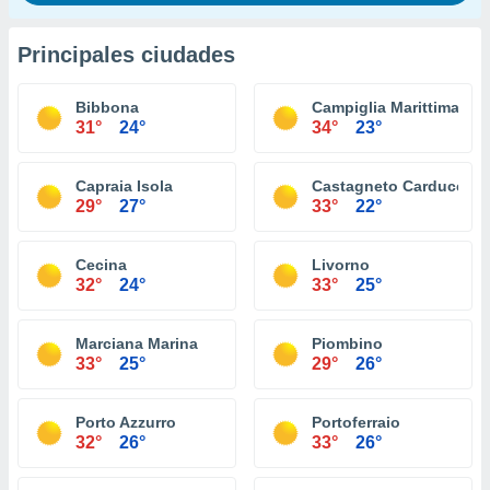
Principales ciudades
Bibbona
Campiglia Marittima
31°
24°
34°
23°
Capraia Isola
Castagneto Carducci
29°
27°
33°
22°
Cecina
Livorno
32°
24°
33°
25°
Marciana Marina
Piombino
33°
25°
29°
26°
Porto Azzurro
Portoferraio
32°
26°
33°
26°