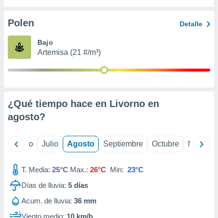
ados con el
 seleccionar
o.
Polen
Detalle
calización
Bajo
precisa e
Artemisa (21 #/m³)
ión mediante
, publicidad
dos,
 publicidad
¿Qué tiempo hace en Livorno en
,
agosto
?
ón de
 desarrollo
s.
yo
Junio
Julio
Agosto
Septiembre
Octubre
Noviemb
tros 1199
ios
T. Media:
25°C
Max.:
26°C
Min:
23°C
Días de lluvia:
5
días
Acum. de lluvia:
36 mm
Viento medio:
10 km/h