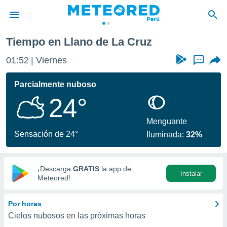
Tiempo en Llano de La Cruz
privacidad
01:52
Viernes
...
o de
e
e) ha sido
Parcialmente nuboso
or
24°
es para
ue la
 que se
Menguante
e calidad.
Sensación de 24°
Iluminada:
32%
eder a este
ediante las
opciones:
¡Descarga
GRATIS
la app de
Instalar
ookies y
Meteored!
e forma
Por horas
d digital
Cielos nubosos en las próximas horas
ada, basada