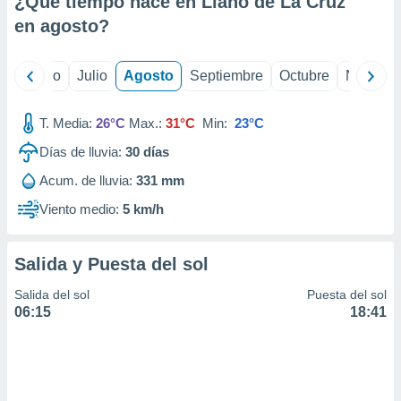
¿Qué tiempo hace en Llano de La Cruz
ados con el
 seleccionar
en
agosto
?
o.
calización
yo
Junio
Julio
Agosto
Septiembre
Octubre
Noviemb
precisa e
ión mediante
T. Media:
26°C
Max.:
31°C
Min:
23°C
, publicidad
Días de lluvia:
30
días
dos,
Acum. de lluvia:
331 mm
 publicidad
,
Viento medio:
5 km/h
ón de
 desarrollo
s.
Salida y Puesta del sol
tros 1199
Salida del sol
Puesta del sol
ios
06:15
18:41