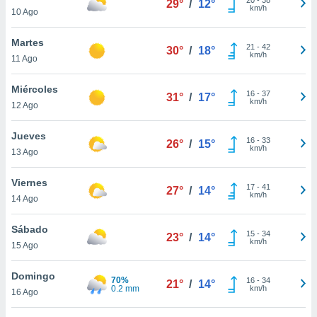
29°
/
12°
ublicidad y
km/h
10 Ago
do en
Martes
 mismo.
21
-
42
30°
/
18°
km/h
sultar más
11 Ago
 en nuestra
 Cookies
y
Miércoles
16
-
37
31°
/
17°
ualquier
km/h
12 Ago
ento
Jueves
 botón
16
-
33
26°
/
15°
km/h
13 Ago
ación de
kies
 disponible
Viernes
17
-
41
27°
/
14°
e nuestra
km/h
14 Ago
.
Sábado
IVAMENTE,
15
-
34
23°
/
14°
km/h
15 Ago
as
Domingo
70%
16
-
34
21°
/
14°
 a cookies
0.2 mm
km/h
16 Ago
 no aceptar