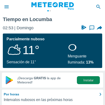
Tiempo en Locumba
privacidad
02:53
Domingo
...
o de
e
e) ha sido
Parcialmente nuboso
or
11°
es para
ue la
 que se
Menguante
e calidad.
Sensación de 11°
Iluminada:
13%
eder a este
ediante las
opciones:
¡Descarga
GRATIS
la app de
Instalar
ookies y
Meteored!
e forma
Por horas
d digital
Intervalos nubosos en las próximas horas
ada, basada