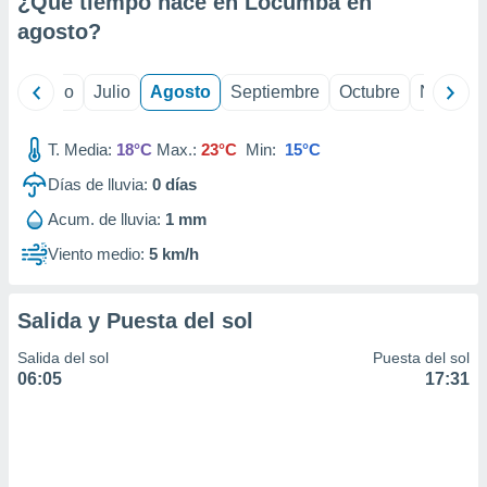
¿Qué tiempo hace en Locumba en
ados con el
 seleccionar
agosto
?
o.
calización
yo
Junio
Julio
Agosto
Septiembre
Octubre
Noviemb
precisa e
ión mediante
T. Media:
18°C
Max.:
23°C
Min:
15°C
, publicidad
Días de lluvia:
0
días
dos,
Acum. de lluvia:
1 mm
 publicidad
,
Viento medio:
5 km/h
ón de
 desarrollo
s.
Salida y Puesta del sol
tros 1199
Salida del sol
Puesta del sol
ios
06:05
17:31