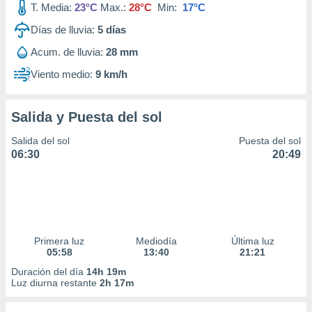
T. Media:
23°C
Max.:
28°C
Min:
17°C
ar perfiles
idad
Días de lluvia:
5
días
a, utilizar
a
Acum. de lluvia:
28 mm
 la
Viento medio:
9 km/h
da, crear un
personalizar
o, uso de
Salida y Puesta del sol
a la
Salida del sol
Puesta del sol
e contenido
06:30
20:49
do, medir el
 de la
medir el
 del
 comprender
 través de
s o a través
Primera luz
Mediodía
Última luz
nación de
05:58
13:40
21:21
edentes de
Duración del día
14h 19m
fuentes,
Luz diurna restante
2h 17m
y mejora de
os, uso de