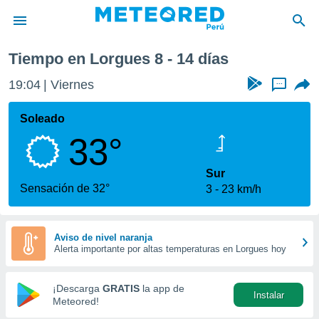
Próxima semana
Tiempo en Lorgues 8 - 14 días
privacidad
19:04
Viernes
...
o de
e
e) ha sido
Soleado
or
33°
es para
ue la
 que se
Sur
e calidad.
Sensación de 32°
3
23 km/h
eder a este
ediante las
opciones:
Aviso de nivel naranja
Alerta importante por altas temperaturas en Lorgues hoy
ookies y
e forma
¡Descarga
GRATIS
la app de
Instalar
d digital
Meteored!
ada, basada