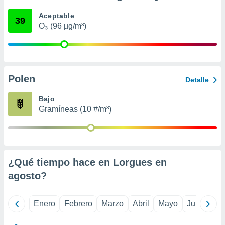
retirar su
Aceptable
ento u
39
O₃ (96 µg/m³)
 de datos
er momento
ic en
o en
Polen
Detalle
 Cookies
en
eb.
Bajo
Gramíneas (10 #/m³)
y
socios
el
to de
¿Qué tiempo hace en Lorgues en
la
agosto
?
 en un
 y/o acceder
 de datos
Enero
Febrero
Marzo
Abril
Mayo
Junio
Ju
ara
 anuncios