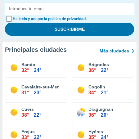
He leído y acepto la política de privacidad.
Principales ciudades
Más ciudades
Bandol
Brignoles
32°
24°
36°
22°
Cavalaire-sur-Mer
Cogolin
31°
23°
34°
21°
Cuers
Draguignan
38°
22°
36°
20°
Fréjus
Hyères
33°
22°
35°
24°