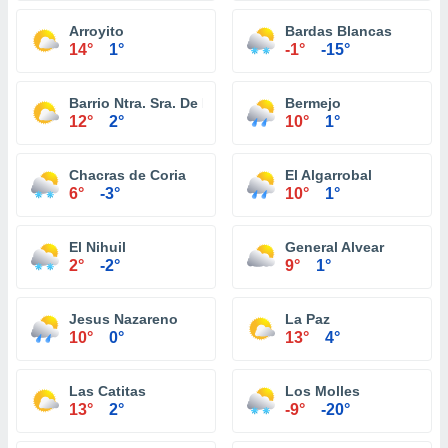
Arroyito
Bardas Blancas
14°
1°
-1°
-15°
Barrio Ntra. Sra. De Fatima
Bermejo
12°
2°
10°
1°
Chacras de Coria
El Algarrobal
6°
-3°
10°
1°
El Nihuil
General Alvear
2°
-2°
9°
1°
Jesus Nazareno
La Paz
10°
0°
13°
4°
Las Catitas
Los Molles
13°
2°
-9°
-20°