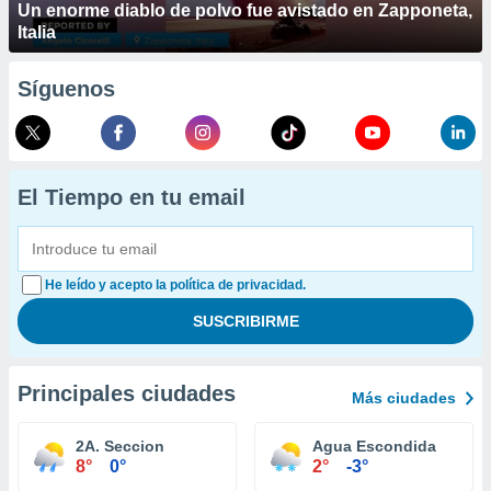
Un enorme diablo de polvo fue avistado en Zapponeta,
Italia
Síguenos
El Tiempo en tu email
He leído y acepto la política de privacidad.
Principales ciudades
Más ciudades
2A. Seccion
Agua Escondida
8°
0°
2°
-3°