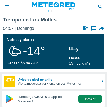
Tiempo en Los Molles
privacidad
04:57
Domingo
...
o de
e
e) ha sido
Nubes y claros
or
-14°
es para
ue la
 que se
Oeste
e calidad.
Sensación de -20°
13
51 km/h
eder a este
ediante las
opciones:
Aviso de nivel amarillo
Alerta moderada por viento en Los Molles hoy
ookies y
e forma
¡Descarga
GRATIS
la app de
Instalar
d digital
Meteored!
ada, basada