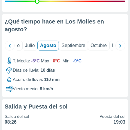
ados con el
 seleccionar
o.
calización
¿Qué tiempo hace en Los Molles en
precisa e
agosto
?
ión mediante
, publicidad
yo
Junio
Julio
Agosto
Septiembre
Octubre
Noviemb
dos,
 publicidad
T. Media:
-5°C
Max.:
0°C
Min:
-9°C
,
Días de lluvia:
10
días
ón de
 desarrollo
Acum. de lluvia:
110 mm
s.
Viento medio:
8 km/h
tros 1199
ios
Salida y Puesta del sol
Salida del sol
Puesta del sol
08:26
19:03