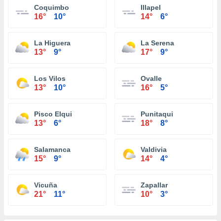
Coquimbo
Illapel
16°
10°
14°
6°
La Higuera
La Serena
13°
9°
17°
9°
Los Vilos
Ovalle
13°
10°
16°
5°
Pisco Elqui
Punitaqui
13°
6°
18°
8°
Salamanca
Valdivia
15°
9°
14°
4°
Vicuña
Zapallar
21°
11°
10°
3°