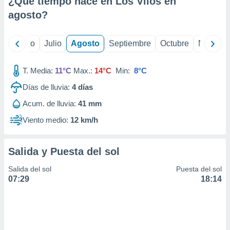
¿Qué tiempo hace en Los Vilos en
ados con el
 seleccionar
agosto
?
o.
calización
yo
Junio
Julio
Agosto
Septiembre
Octubre
Noviemb
precisa e
ión mediante
T. Media:
11°C
Max.:
14°C
Min:
8°C
, publicidad
Días de lluvia:
4
días
dos,
Acum. de lluvia:
41 mm
 publicidad
,
Viento medio:
12 km/h
ón de
 desarrollo
s.
Salida y Puesta del sol
tros 1199
Salida del sol
Puesta del sol
ios
07:29
18:14