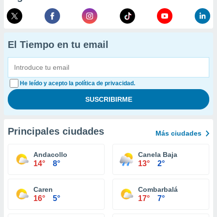
El Tiempo en tu email
He leído y acepto la política de privacidad.
Principales ciudades
Más ciudades
Andacollo
Canela Baja
14°
8°
13°
2°
Caren
Combarbalá
16°
5°
17°
7°