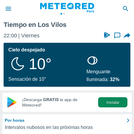
Tiempo en Los Vilos
privacidad
22:00
Viernes
...
o de
e
e) ha sido
Cielo despejado
or
10°
es para
ue la
 que se
Menguante
e calidad.
Sensación de 10°
Iluminada:
32%
eder a este
ediante las
opciones:
¡Descarga
GRATIS
la app de
Instalar
ookies y
Meteored!
e forma
Por horas
d digital
Intervalos nubosos en las próximas horas
ada, basada