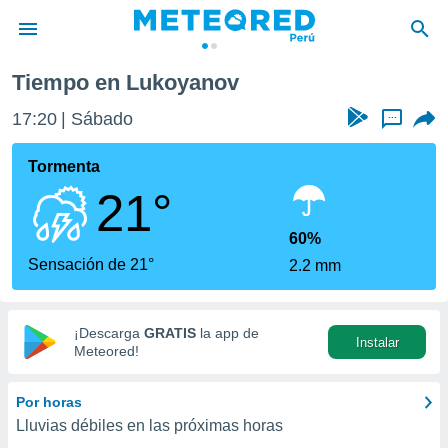
Tiempo en Lukoyanov
privacidad
17:20
Sábado
...
o de
e
e) ha sido
Tormenta
or
21°
es para
ue la
 que se
60%
e calidad.
Sensación de 21°
2.2 mm
eder a este
ediante las
opciones:
¡Descarga
GRATIS
la app de
Instalar
ookies y
Meteored!
e forma
Por horas
d digital
Lluvias débiles en las próximas horas
ada, basada