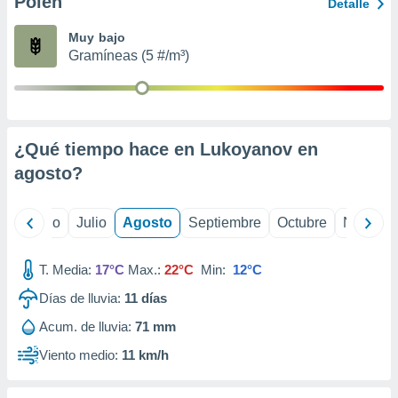
Polen
ados con el
Detalle
 seleccionar
o.
Muy bajo
Gramíneas (5 #/m³)
calización
precisa e
ión mediante
, publicidad
¿Qué tiempo hace en Lukoyanov en
dos,
agosto
?
 publicidad
,
ón de
yo
Junio
Julio
Agosto
Septiembre
Octubre
Noviemb
 desarrollo
s.
T. Media:
17°C
Max.:
22°C
Min:
12°C
tros 1199
ios
Días de lluvia:
11
días
Acum. de lluvia:
71 mm
Viento medio:
11 km/h