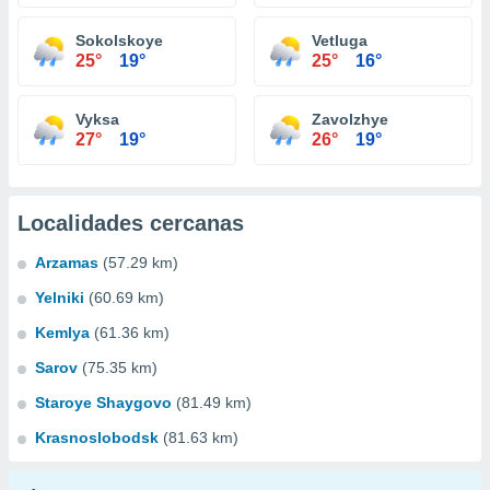
Sokolskoye
Vetluga
25°
19°
25°
16°
Vyksa
Zavolzhye
27°
19°
26°
19°
Localidades cercanas
Arzamas
(57.29 km)
Yelniki
(60.69 km)
Kemlya
(61.36 km)
Sarov
(75.35 km)
Staroye Shaygovo
(81.49 km)
Krasnoslobodsk
(81.63 km)