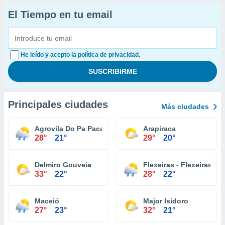
El Tiempo en tu email
He leído y acepto la política de privacidad.
Principales ciudades
Más ciudades
Agrovila Do Pa Pacas
Arapiraca
28°
21°
29°
20°
Delmiro Gouveia
Flexeiras - Flexeiras
33°
22°
28°
22°
Maceió
Major Isidoro
27°
23°
32°
21°