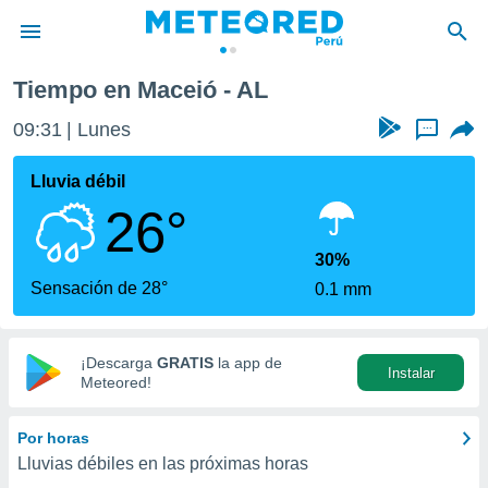
Tiempo en Maceió - AL
privacidad
09:31
Lunes
...
o de
e
e) ha sido
Lluvia débil
or
26°
es para
ue la
 que se
30%
e calidad.
Sensación de 28°
0.1 mm
eder a este
ediante las
opciones:
¡Descarga
GRATIS
la app de
Instalar
ookies y
Meteored!
e forma
Por horas
d digital
Lluvias débiles en las próximas horas
ada, basada