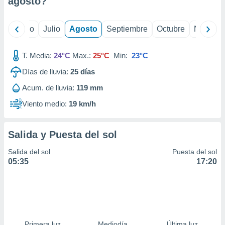
agosto
?
ados con el
 seleccionar
o.
yo
Junio
Julio
Agosto
Septiembre
Octubre
Noviemb
calización
precisa e
ión mediante
T. Media:
24°C
Max.:
25°C
Min:
23°C
Días de lluvia:
25
días
, publicidad
Acum. de lluvia:
119 mm
dos,
 publicidad
Viento medio:
19 km/h
,
ón de
 desarrollo
Salida y Puesta del sol
s.
Salida del sol
Puesta del sol
tros 1199
05:35
17:20
ios
Primera luz
Mediodía
Última luz