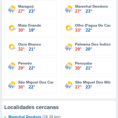
Maragoji
Marechal Deodoro
27°
23°
27°
23°
Mata Grande
Olho D'agua Do Casado
30°
19°
33°
22°
Ouro Branco
Palmeira Dos Índios
32°
21°
29°
20°
Penedo
Peruçaba
29°
22°
30°
21°
São Miguel Dos Campos
São Miguel Dos Milagre
30°
22°
27°
23°
Localidades cercanas
Marechal Deodoro
(26.28 km)