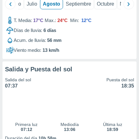
ados con el
yo
Junio
Julio
Agosto
Septiembre
Octubre
Noviemb
 seleccionar
o.
T. Media:
17°C
Max.:
24°C
Min:
12°C
calización
precisa e
Días de lluvia:
6
días
ión mediante
Acum. de lluvia:
56 mm
, publicidad
Viento medio:
13 km/h
dos,
 publicidad
Salida y Puesta del sol
,
ón de
Salida del sol
Puesta del sol
 desarrollo
07:37
18:35
s.
tros 1199
ios
Primera luz
Mediodía
Última luz
07:12
13:06
18:59
Duración del día
10h 58m