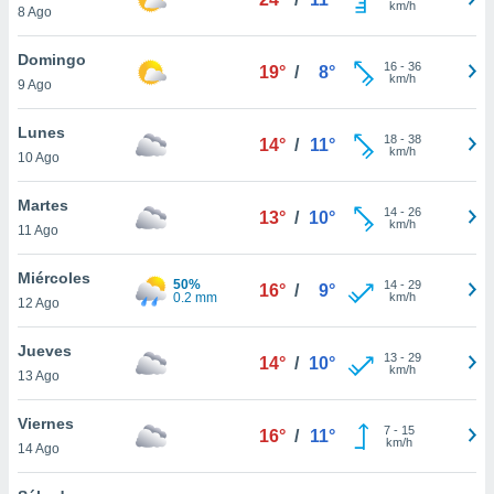
km/h
ublicidad y
8 Ago
do en
Domingo
16
-
36
 mismo.
19°
/
8°
km/h
9 Ago
sultar más
 en nuestra
Lunes
 Cookies
y
18
-
38
14°
/
11°
km/h
ualquier
10 Ago
ento
Martes
14
-
26
13°
/
10°
 botón
km/h
11 Ago
ación de
kies
Miércoles
 disponible
50%
14
-
29
16°
/
9°
0.2 mm
km/h
e nuestra
12 Ago
.
Jueves
13
-
29
14°
/
10°
IVAMENTE,
km/h
13 Ago
Viernes
as
7
-
15
16°
/
11°
km/h
14 Ago
 a cookies
 no aceptar