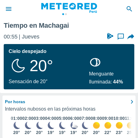
Tiempo en Machagai
privacidad
00:55
Jueves
...
o de
e
e) ha sido
Cielo despejado
or
20°
es para
ue la
 que se
Menguante
e calidad.
Sensación de 20°
Iluminada:
44%
eder a este
ediante las
opciones:
Por horas
ookies y
Intervalos nubosos en las próximas horas
e forma
01:00
02:00
03:00
04:00
05:00
06:00
07:00
08:00
09:00
10:00
11:00
d digital
20°
20°
20°
19°
19°
19°
20°
20°
22°
23°
25°
ada, basada