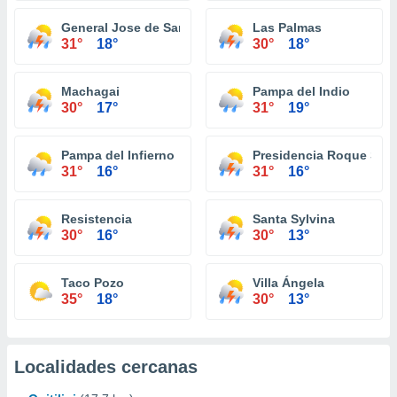
General Jose de San Martin
Las Palmas
31°
18°
30°
18°
Machagai
Pampa del Indio
30°
17°
31°
19°
Pampa del Infierno
Presidencia Roque Sáe
31°
16°
31°
16°
Resistencia
Santa Sylvina
30°
16°
30°
13°
Taco Pozo
Villa Ángela
35°
18°
30°
13°
Localidades cercanas