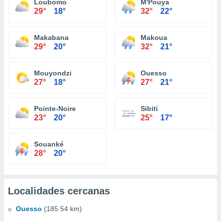
Loubomo
M'Pouya
29°
18°
32°
22°
Makabana
Makoua
29°
20°
32°
21°
Mouyondzi
Ouesso
27°
18°
27°
21°
Pointe-Noire
Sibiti
23°
20°
25°
17°
Souanké
28°
20°
Localidades cercanas
Ouesso
(185.54 km)