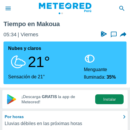
Tiempo en Makoua
privacidad
05:34
Viernes
...
o de
e
e) ha sido
Nubes y claros
or
21°
es para
ue la
 que se
Menguante
e calidad.
Sensación de 21°
Iluminada:
35%
eder a este
ediante las
opciones:
¡Descarga
GRATIS
la app de
Instalar
ookies y
Meteored!
e forma
Por horas
d digital
Lluvias débiles en las próximas horas
ada, basada