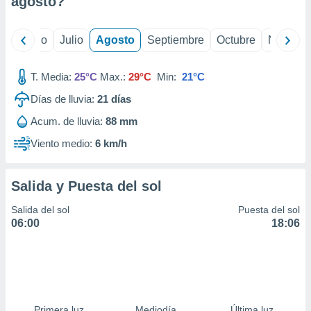
agosto
?
ados con el
 seleccionar
o.
yo
Junio
Julio
Agosto
Septiembre
Octubre
Noviemb
calización
precisa e
ión mediante
T. Media:
25°C
Max.:
29°C
Min:
21°C
Días de lluvia:
21
días
, publicidad
Acum. de lluvia:
88 mm
dos,
 publicidad
Viento medio:
6 km/h
,
ón de
 desarrollo
Salida y Puesta del sol
s.
Salida del sol
Puesta del sol
tros 1199
06:00
18:06
ios
Primera luz
Mediodía
Última luz