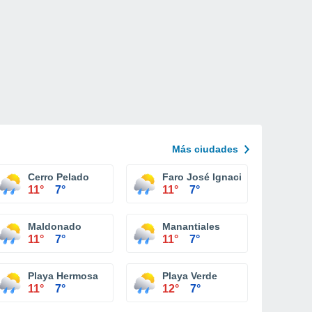
Más ciudades
Cerro Pelado
Faro José Ignacio
11°
7°
11°
7°
Maldonado
Manantiales
11°
7°
11°
7°
Playa Hermosa
Playa Verde
11°
7°
12°
7°