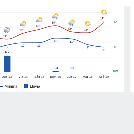
17°
20
15°
14°
13°
13°
13°
11°
11°
11°
10°
10°
10
9°
9°
8°
6.7
0.4
0.2
mm
Jue
13
Vie
14
Sáb
15
Dom
16
Lun
17
Mar
18
Mié
19
Mínima
Lluvia