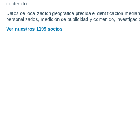
contenido.
35
-
59
km/h
33
-
55
km/h
26
52
-
83
km/h
Datos de localización geográfica precisa e identificación mediant
personalizados, medición de publicidad y contenido, investigació
Tiempo en Maldonado hoy
, 7 de agos
Ver nuestros 1199 socios
Soleado
10°
17:00
Sensación T.
10
Soleado
10°
18:00
Sensación T.
10
Cielo despeja
10°
19:00
Sensación T.
8°
Cielo despeja
9°
20:00
Sensación T.
7°
Cielo despeja
9°
21:00
Sensación T.
7°