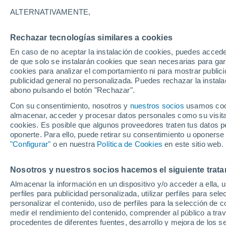
10°
ALTERNATIVAMENTE,
Rechazar tecnologías similares a cookies
Oeste
En caso de no aceptar la instalación de cookies, puedes accede
Sensación de 10°
25
-
47 km
de que solo se instalarán cookies que sean necesarias para garan
cookies para analizar el comportamiento ni para mostrar publici
publicidad general no personalizada. Puedes rechazar la instala
abono pulsando el botón "Rechazar".
Tiempo 1 - 7 días
Mapa de temperatura
Satélites
Con su consentimiento, nosotros y
nuestros socios
usamos cooki
almacenar, acceder y procesar datos personales como su visita e
cookies. Es posible que algunos proveedores traten tus datos pe
oponerte. Para ello, puede retirar su consentimiento u oponerse
Mañana
Domingo
Hoy
"Configurar"
o en nuestra
Política de Cookies
en este sitio web.
8 Ago
9 Ago
7 Ago
Nosotros y nuestros socios hacemos el siguiente trata
Almacenar la información en un dispositivo y/o acceder a ella, 
40%
90%
perfiles para publicidad personalizada, utilizar perfiles para sele
0.5 mm
1.2 mm
personalizar el contenido, uso de perfiles para la selección de c
12°
/
7°
12°
/
8°
11°
/
7°
medir el rendimiento del contenido, comprender al público a tra
procedentes de diferentes fuentes, desarrollo y mejora de los se