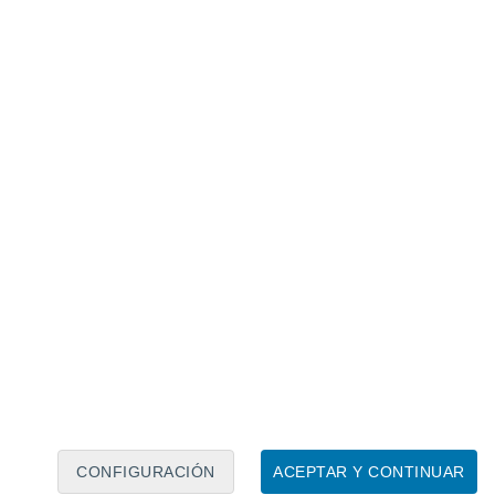
Calendario lunar
Lun
Mar
Mié
Jue
Vie
Sáb
Dom
7
8
9
10
11
12
13
14
15
16
17
18
19
20
CONFIGURACIÓN
ACEPTAR Y CONTINUAR
30