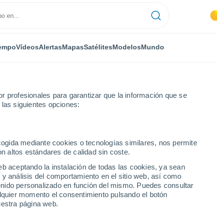
empo
Vídeos
Alertas
Mapas
Satélites
Modelos
Mundo
r profesionales para garantizar que la información que se
 las siguientes opciones:
ldonado
ecogida mediante cookies o tecnologías similares, nos permite
on altos estándares de calidad sin coste.
eb aceptando la instalación de todas las cookies, ya sean
 y análisis del comportamiento en el sitio web, así como
...
ntenido personalizado en función del mismo. Puedes consultar
alquier momento el consentimiento pulsando el botón
Por horas
uestra página web.
Cielos despejados en las
próximas horas