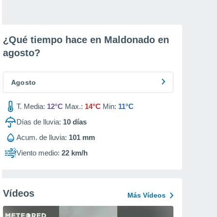
¿Qué tiempo hace en Maldonado en
agosto
?
Agosto
T. Media:
12°C
Max.:
14°C
Min:
11°C
Días de lluvia:
10
días
Acum. de lluvia:
101 mm
Viento medio:
22 km/h
Vídeos
Más Vídeos