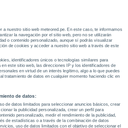
r a nuestro sitio web meteored.pe. En este caso, te informamos
/h
tizar la navegación por el sitio web, pero no se utilizarán
dad o contenido personalizado, aunque sí podrás visualizar
ción de cookies y acceder a nuestro sitio web a través de este
Modelos
es, identificadores únicos o tecnologías similares para
n este sitio web, las direcciones IP y los identificadores de
rsonales en virtud de un interés legítimo, algo a lo que puedes
 al tratamiento de datos en cualquier momento haciendo clic en
Lunes
Martes
Miércoles
Jueves
10 Ago
11 Ago
12 Ago
13 Ago
miento de datos:
uso de datos limitados para seleccionar anuncios básicos, crear
70%
80%
ccionar la publicidad personalizada, crear un perfil para
1.5 mm
6.7 mm
ontenido personalizado, medir el rendimiento de la publicidad,
10°
/
8°
9°
/
7°
12°
/
8°
11°
/
9°
vés de estadísticas o a través de la combinación de datos
rvicios, uso de datos limitados con el objetivo de seleccionar el