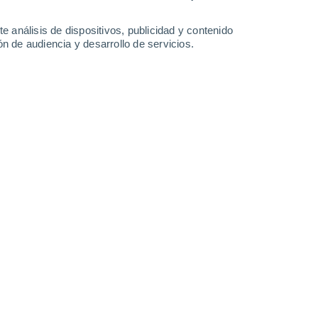
-
41
km/h
23
-
39
km/h
28
-
42
km/h
31
-
48
km/h
e análisis de dispositivos, publicidad y contenido
n de audiencia y desarrollo de servicios.
to
Oeste
0 Bajo
°
25
-
47 km/h
FPS:
no
Oeste
0 Bajo
°
20
-
40 km/h
FPS:
no
do
Oeste
0 Bajo
18
-
31 km/h
FPS:
no
do
Noroeste
0 Bajo
15
-
28 km/h
FPS:
no
do
Noroeste
0 Bajo
13
-
23 km/h
FPS:
no