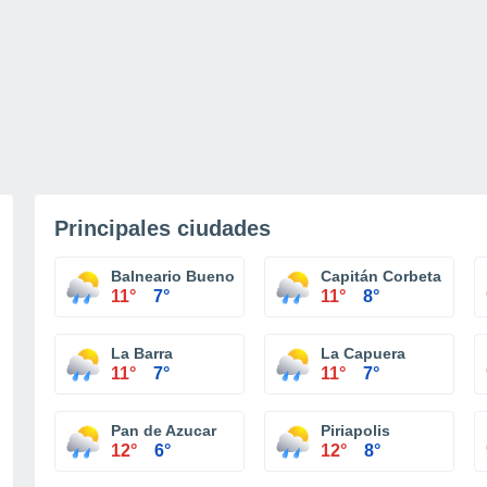
Principales ciudades
Balneario Buenos Aires
Capitán Corbeta
11°
7°
11°
8°
La Barra
La Capuera
11°
7°
11°
7°
Pan de Azucar
Piriapolis
12°
6°
12°
8°