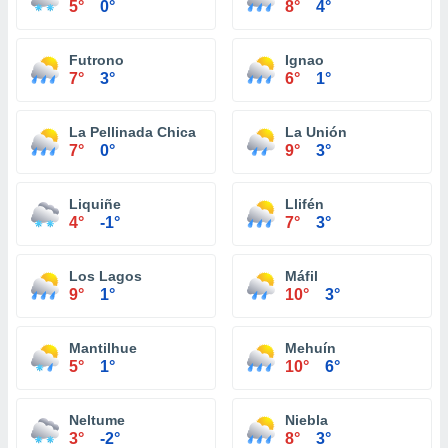
5°
0°
8°
4°
Futrono
Ignao
7°
3°
6°
1°
La Pellinada Chica
La Unión
7°
0°
9°
3°
Liquiñe
Llifén
4°
-1°
7°
3°
Los Lagos
Máfil
9°
1°
10°
3°
Mantilhue
Mehuín
5°
1°
10°
6°
Neltume
Niebla
3°
-2°
8°
3°