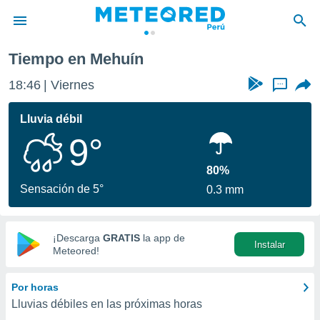
Tiempo en Mehuín
privacidad
18:46
Viernes
...
o de
e
e) ha sido
Lluvia débil
or
9°
es para
ue la
 que se
80%
e calidad.
Sensación de 5°
0.3 mm
eder a este
ediante las
opciones:
¡Descarga
GRATIS
la app de
Instalar
ookies y
Meteored!
e forma
Por horas
d digital
Lluvias débiles en las próximas horas
ada, basada