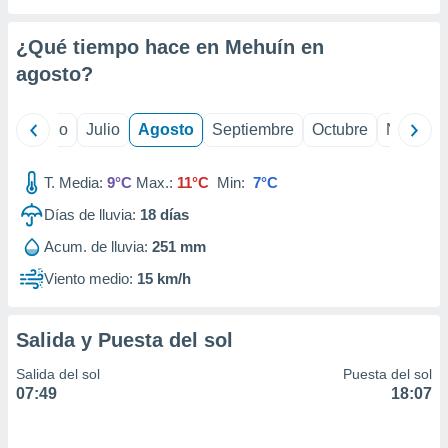
ados con el
 seleccionar
o.
¿Qué tiempo hace en Mehuín en
calización
agosto
?
precisa e
ión mediante
yo
Junio
Julio
Agosto
Septiembre
Octubre
Noviemb
, publicidad
T. Media:
9°C
Max.:
11°C
Min:
7°C
dos,
 publicidad
Días de lluvia:
18
días
,
ón de
Acum. de lluvia:
251 mm
 desarrollo
Viento medio:
15 km/h
s.
tros 1199
ios
Salida y Puesta del sol
Salida del sol
Puesta del sol
07:49
18:07