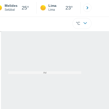
Melides
Lima
Cuzco
25°
23°
Setúbal
Lima
Cusco
°C