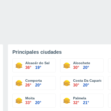
Principales ciudades
Alcacér do Sal
Alcochete
36°
19°
30°
20°
Comporta
Costa Da Caparica
26°
20°
30°
20°
Moita
Palmela
33°
20°
32°
21°