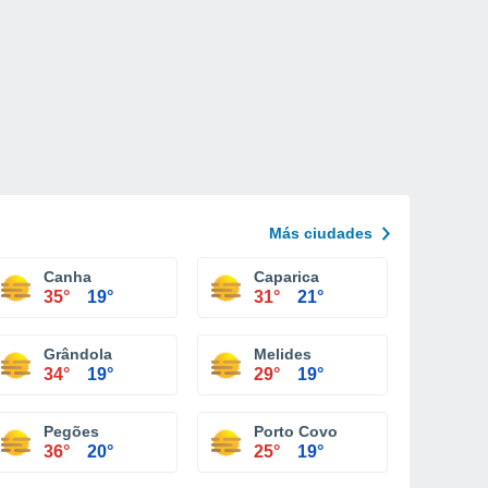
Más ciudades
Canha
Caparica
35°
19°
31°
21°
Grândola
Melides
34°
19°
29°
19°
Pegões
Porto Covo
36°
20°
25°
19°