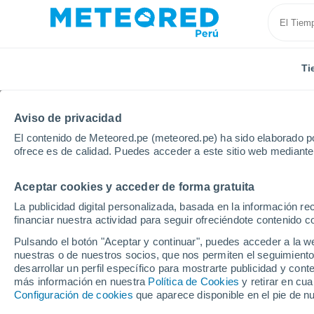
Ti
Aviso de privacidad
El contenido de Meteored.pe (meteored.pe) ha sido elaborado po
ofrece es de calidad. Puedes acceder a este sitio web mediante
Aceptar cookies y acceder de forma gratuita
Inicio
Portugal
Distrito de Setúbal
Melides
La publicidad digital personalizada, basada en la información r
financiar nuestra actividad para seguir ofreciéndote contenido c
Tiempo en Melides
Pulsando el botón "Aceptar y continuar", puedes acceder a la w
nuestras o de nuestros socios, que nos permiten el seguimiento
17:45
Sábado
desarrollar un perfil específico para mostrarte publicidad y co
más información en nuestra
Política de Cookies
y retirar en cu
Configuración de cookies
que aparece disponible en el pie de n
Soleado