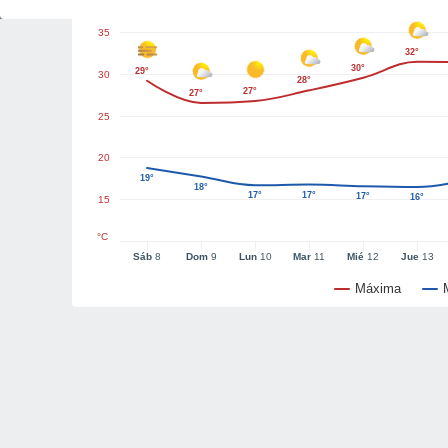
35
32°
30°
29°
30
28°
27°
27°
25
20
19°
18°
17°
17°
17°
16°
15
°C
Sáb
8
Dom
9
Lun
10
Mar
11
Mié
12
Jue
13
Máxima