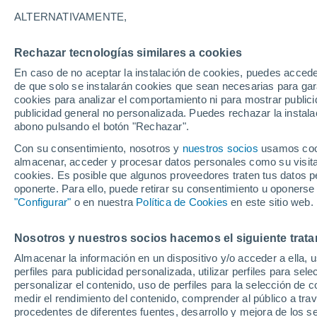
25°
ALTERNATIVAMENTE,
Rechazar tecnologías similares a cookies
Oeste
En caso de no aceptar la instalación de cookies, puedes accede
Sensación de 26°
18
-
39 km
de que solo se instalarán cookies que sean necesarias para garan
cookies para analizar el comportamiento ni para mostrar publici
publicidad general no personalizada. Puedes rechazar la instala
abono pulsando el botón "Rechazar".
Tiempo 1 - 7 días
Mapa de temperatura
Satélites
Con su consentimiento, nosotros y
nuestros socios
usamos cooki
almacenar, acceder y procesar datos personales como su visita e
cookies. Es posible que algunos proveedores traten tus datos pe
oponerte. Para ello, puede retirar su consentimiento u oponerse
Mañana
Lunes
Hoy
"Configurar"
o en nuestra
Política de Cookies
en este sitio web.
9 Ago
10 Ago
8 Ago
Nosotros y nuestros socios hacemos el siguiente trata
Almacenar la información en un dispositivo y/o acceder a ella, 
perfiles para publicidad personalizada, utilizar perfiles para sele
personalizar el contenido, uso de perfiles para la selección de c
27°
/
18°
27°
/
17°
29°
/
19°
medir el rendimiento del contenido, comprender al público a tra
procedentes de diferentes fuentes, desarrollo y mejora de los se