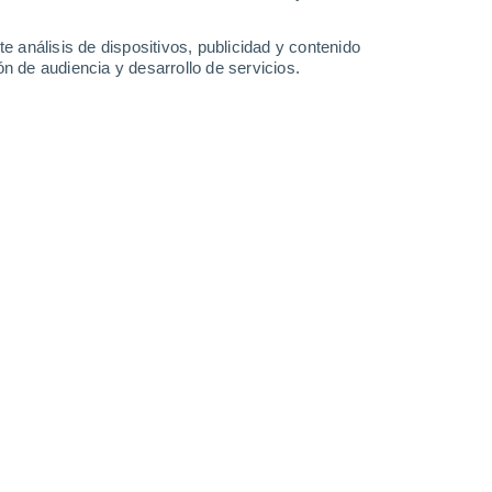
-
35
km/h
14
-
34
km/h
14
-
34
km/h
16
-
36
km/h
e análisis de dispositivos, publicidad y contenido
n de audiencia y desarrollo de servicios.
Oeste
3 Medio
19
-
40 km/h
FPS:
6-10
Oeste
2 Bajo
18
-
39 km/h
FPS:
no
Noroeste
1 Bajo
18
-
38 km/h
FPS:
no
Noroeste
0 Bajo
16
-
35 km/h
FPS:
no
Noroeste
0 Bajo
14
-
30 km/h
FPS:
no