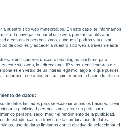
r a nuestro sitio web meteored.pe. En este caso, te informamos
/h
tizar la navegación por el sitio web, pero no se utilizarán
dad o contenido personalizado, aunque sí podrás visualizar
ción de cookies y acceder a nuestro sitio web a través de este
Modelos
es, identificadores únicos o tecnologías similares para
n este sitio web, las direcciones IP y los identificadores de
rsonales en virtud de un interés legítimo, algo a lo que puedes
 al tratamiento de datos en cualquier momento haciendo clic en
Martes
Miércoles
Jueves
Viernes
11 Ago
12 Ago
13 Ago
14 Ago
miento de datos:
uso de datos limitados para seleccionar anuncios básicos, crear
ccionar la publicidad personalizada, crear un perfil para
ontenido personalizado, medir el rendimiento de la publicidad,
28°
/
17°
30°
/
17°
32°
/
16°
31°
/
17°
vés de estadísticas o a través de la combinación de datos
rvicios, uso de datos limitados con el objetivo de seleccionar el