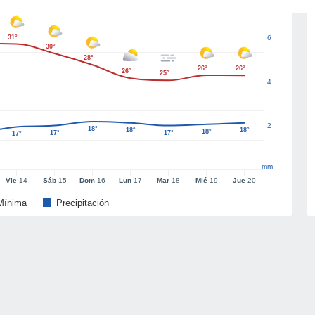
31°
6
30°
28°
26°
26°
26°
25°
4
2
18°
18°
18°
18°
17°
17°
17°
mm
Vie
14
Sáb
15
Dom
16
Lun
17
Mar
18
Mié
19
Jue
20
Mínima
Precipitación