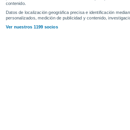
contenido.
21
-
44
km/h
20
-
42
km/h
16
19
-
40
km/h
Datos de localización geográfica precisa e identificación mediant
personalizados, medición de publicidad y contenido, investigació
Tiempo en Melides hoy
, 8 de agosto
Ver nuestros 1199 socios
Soleado
26°
17:00
Sensación T.
27°
Soleado
25°
18:00
Sensación T.
26°
Soleado
24°
19:00
Sensación T.
24°
Soleado
22°
20:00
Sensación T.
21°
Soleado
22°
21:00
Sensación T.
22°