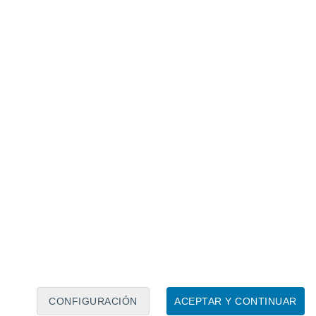
Calendario lunar
Lun
Mar
Mié
Jue
Vie
Sáb
Dom
8
9
10
11
12
13
14
15
16
17
18
19
20
21
CONFIGURACIÓN
ACEPTAR Y CONTINUAR
8