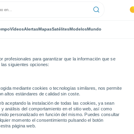
empo
Vídeos
Alertas
Mapas
Satélites
Modelos
Mundo
r profesionales para garantizar que la información que se
 las siguientes opciones:
ecogida mediante cookies o tecnologías similares, nos permite
on altos estándares de calidad sin coste.
eb aceptando la instalación de todas las cookies, ya sean
 y análisis del comportamiento en el sitio web, así como
...
ntenido personalizado en función del mismo. Puedes consultar
alquier momento el consentimiento pulsando el botón
Por horas
uestra página web.
Cielos despejados en las
próximas horas