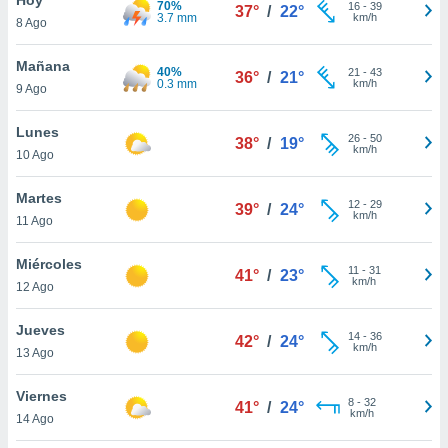
70%
ublicidad y
16
-
39
37°
/
22°
3.7 mm
km/h
8 Ago
do en
 mismo.
Mañana
40%
21
-
43
36°
/
21°
sultar más
0.3 mm
km/h
9 Ago
 en nuestra
 Cookies
y
Lunes
26
-
50
ualquier
38°
/
19°
km/h
10 Ago
ento
 botón
Martes
12
-
29
39°
/
24°
ación de
km/h
11 Ago
kies
 disponible
Miércoles
11
-
31
e nuestra
41°
/
23°
km/h
12 Ago
.
Jueves
IVAMENTE,
14
-
36
42°
/
24°
km/h
13 Ago
as
Viernes
8
-
32
41°
/
24°
 a cookies
km/h
14 Ago
 no aceptar