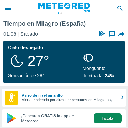
Tiempo en Milagro (España)
privacidad
01:08
Sábado
...
o de
e
e) ha sido
Cielo despejado
or
27°
es para
ue la
 que se
Menguante
e calidad.
Sensación de 28°
Iluminada:
24%
eder a este
ediante las
opciones:
Aviso de nivel amarillo
Alerta moderada por altas temperaturas en Milagro hoy
ookies y
e forma
¡Descarga
GRATIS
la app de
Instalar
d digital
Meteored!
ada, basada