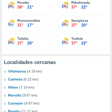
Peralta
Ribaforada
38°
21°
37°
22°
Roncesvalles
Sangüesa
31°
17°
37°
20°
Tafalla
Tudela
37°
20°
37°
22°
Localidades cercanas
Villafranca
(4.18 km)
Cadreita
(6.22 km)
Alfaro
(7.14 km)
Marcilla
(9.67 km)
Castejón
(9.87 km)
Peralta
(11.22 km)