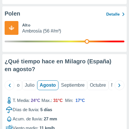
ados con el
 seleccionar
o.
Polen
Detalle
calización
Alto
precisa e
Ambrosía (56 #/m³)
ión mediante
, publicidad
dos,
 publicidad
¿Qué tiempo hace en Milagro (España)
,
en
agosto
?
ón de
 desarrollo
s.
yo
Junio
Julio
Agosto
Septiembre
Octubre
Noviemb
tros 1199
ios
T. Media:
24°C
Max.:
31°C
Min:
17°C
Días de lluvia:
5
días
Acum. de lluvia:
27 mm
Viento medio:
11 km/h