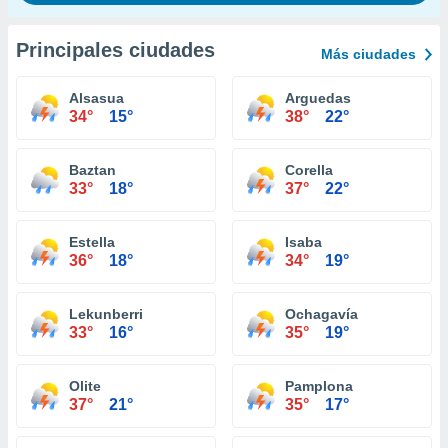
Principales ciudades
Más ciudades
Alsasua
Arguedas
34°
15°
38°
22°
Baztan
Corella
33°
18°
37°
22°
Estella
Isaba
36°
18°
34°
19°
Lekunberri
Ochagavía
33°
16°
35°
19°
Olite
Pamplona
37°
21°
35°
17°