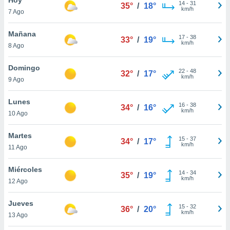
ublicidad y
14
-
31
35°
/
18°
km/h
7 Ago
do en
 mismo.
Mañana
17
-
38
33°
/
19°
sultar más
km/h
8 Ago
 en nuestra
 Cookies
y
Domingo
22
-
48
ualquier
32°
/
17°
km/h
9 Ago
ento
 botón
Lunes
16
-
38
34°
/
16°
ación de
km/h
10 Ago
kies
 disponible
Martes
15
-
37
e nuestra
34°
/
17°
km/h
11 Ago
.
Miércoles
IVAMENTE,
14
-
34
35°
/
19°
km/h
12 Ago
as
Jueves
15
-
32
36°
/
20°
 a cookies
km/h
13 Ago
 no aceptar