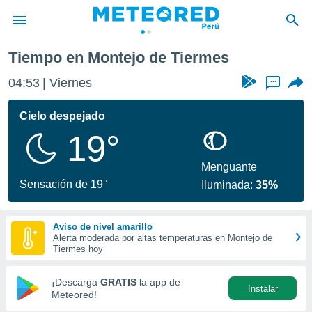
o de Tiermes
Tiempo en Montejo de Tiermes
privacidad
04:53
Viernes
...
o de
e
e) ha sido
Cielo despejado
or
19°
es para
ue la
 que se
Menguante
e calidad.
Sensación de 19°
Iluminada:
35%
eder a este
ediante las
opciones:
Aviso de nivel amarillo
Alerta moderada por altas temperaturas en Montejo de
ookies y
Tiermes hoy
e forma
¡Descarga
GRATIS
la app de
Instalar
d digital
Meteored!
ada, basada