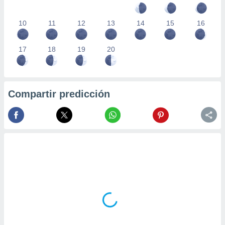
10
11
12
13
14
15
16
17
18
19
20
Compartir predicción