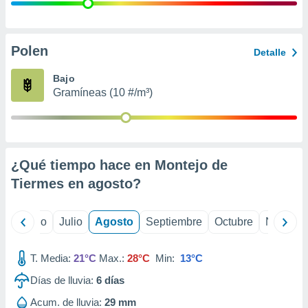
ados con el
 seleccionar
o.
calización
Polen
Detalle
precisa e
ión mediante
Bajo
Gramíneas (10 #/m³)
, publicidad
dos,
 publicidad
,
¿Qué tiempo hace en Montejo de
ón de
 desarrollo
Tiermes en
agosto
?
s.
tros 1199
yo
Junio
Julio
Agosto
Septiembre
Octubre
Noviemb
ios
T. Media:
21°C
Max.:
28°C
Min:
13°C
Días de lluvia:
6
días
Acum. de lluvia:
29 mm