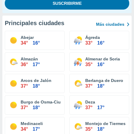
Principales ciudades
Más ciudades
Abejar
Ágreda
34°
16°
33°
16°
Almazán
Almenar de Soria
36°
17°
35°
16°
Arcos de Jalón
Berlanga de Duero
37°
18°
37°
18°
Burgo de Osma-Ciudad de Osma
Deza
37°
18°
37°
17°
Medinaceli
Montejo de Tiermes
34°
17°
35°
18°