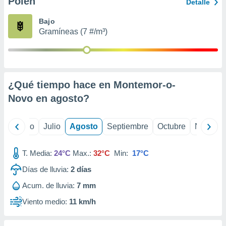
Polen
ados con el
Detalle
 seleccionar
o.
Bajo
Gramíneas (7 #/m³)
calización
precisa e
ión mediante
, publicidad
¿Qué tiempo hace en Montemor-o-
dos,
Novo en
agosto
?
 publicidad
,
ón de
yo
Junio
Julio
Agosto
Septiembre
Octubre
Noviemb
 desarrollo
s.
T. Media:
24°C
Max.:
32°C
Min:
17°C
tros 1199
ios
Días de lluvia:
2
días
Acum. de lluvia:
7 mm
Viento medio:
11 km/h