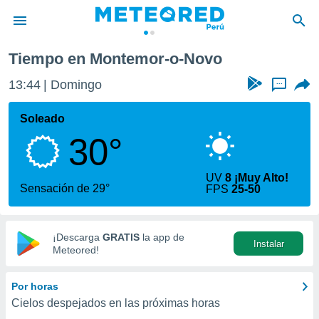
Tiempo en Montemor-o-Novo
privacidad
13:44
Domingo
...
o de
e
e) ha sido
Soleado
or
30°
es para
ue la
 que se
UV
8 ¡Muy Alto!
e calidad.
Sensación de 29°
FPS
25-50
eder a este
ediante las
opciones:
¡Descarga
GRATIS
la app de
Instalar
ookies y
Meteored!
e forma
Por horas
d digital
Cielos despejados en las próximas horas
ada, basada