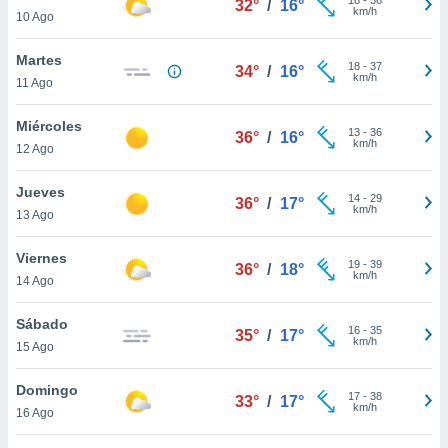
32°
/
16°
ublicidad y
km/h
10 Ago
do en
Martes
 mismo.
18
-
37
34°
/
16°
km/h
sultar más
11 Ago
 en nuestra
 Cookies
y
Miércoles
13
-
36
36°
/
16°
ualquier
km/h
12 Ago
ento
Jueves
 botón
14
-
29
36°
/
17°
km/h
13 Ago
ación de
kies
 disponible
Viernes
19
-
39
36°
/
18°
e nuestra
km/h
14 Ago
.
Sábado
IVAMENTE,
16
-
35
35°
/
17°
km/h
15 Ago
as
Domingo
17
-
38
33°
/
17°
 a cookies
km/h
16 Ago
 no aceptar