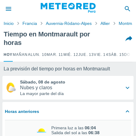
privacidad
o de
Inicio
Francia
Auvernia-Ródano-Alpes
Allier
Montmar
e
e) ha sido
Tiempo en Montmarault por
or
horas
es para
ue la
 que se
HOY
MAÑANA
LUN. 10
MAR. 11
MIÉ. 12
JUE. 13
VIE. 14
SÁB. 15
DOM.
e calidad.
eder a este
La previsión del tiempo por horas en Montmarault
ediante las
opciones:
Sábado, 08 de agosto
Nubes y claros
ookies y
La mayor parte del día
e forma
d digital
Horas anteriores
ada, basada
mación
ediante
Primera luz a las
06:04
ecnologías
Salida del sol a las
06:38