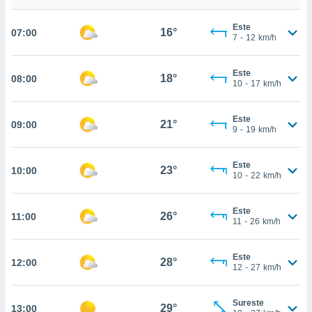
nos permite
estra
Este
ara seguir
16°
07:00
7
-
12
km/h
e contenido
ACEPTAR
stándares
Y
sin coste.
Este
CONTINUAR
18°
08:00
10
-
17
km/h
 botón
continuar",
CONFIGURACIÓN
der a la
Este
21°
09:00
9
-
19
km/h
ndo la
 de todas
, ya sean
Este
23°
10:00
de nuestros
10
-
22
km/h
 nos
 y análisis
Este
26°
11:00
11
-
26
km/h
tamiento en
b, así como
un perfil
Este
28°
12:00
para
12
-
27
km/h
ublicidad y
Sureste
do en
29°
13:00