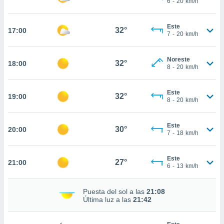
6
-
20
km/h
ed.pe. En
te
 de que
Este
32°
17:00
talarán
7
-
20
km/h
e sean
para
Noreste
a
32°
18:00
8
-
20
km/h
por el sitio
o se
cookies para
Este
32°
19:00
8
-
20
km/h
nto ni para
licidad o
Este
30°
20:00
7
-
18
km/h
ado, aunque
sualizar
general no
Este
27°
21:00
ada. Puedes
6
-
13
km/h
 instalación
y acceder a
Puesta del sol a las
21:08
io web a
Última luz a las
21:42
ste abono
 botón
.