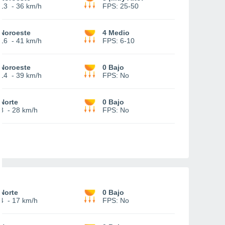
13
-
36 km/h
FPS:
25-50
Noroeste
4 Medio
16
-
41 km/h
FPS:
6-10
Noroeste
0 Bajo
14
-
39 km/h
FPS:
No
Norte
0 Bajo
8
-
28 km/h
FPS:
No
Norte
0 Bajo
4
-
17 km/h
FPS:
No