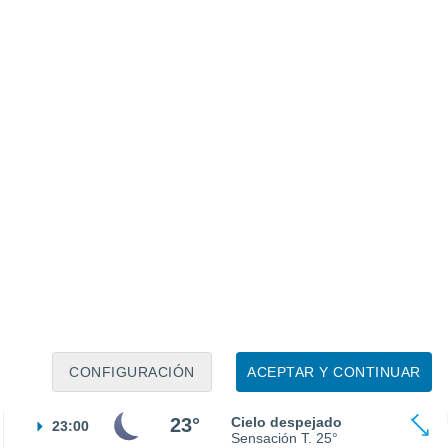
14°
Cielo despejado
05:00
Sensación T.
14°
18°
Soleado
08:00
Sensación T.
18°
28°
Soleado
11:00
Sensación T.
27°
32°
Soleado
14:00
Sensación T.
30°
33°
Soleado
17:00
Sensación T.
31°
29°
Nubes y claros
20:00
Sensación T.
28°
CONFIGURACIÓN
ACEPTAR Y CONTINUAR
23°
Cielo despejado
23:00
Sensación T.
25°