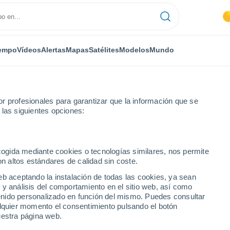
empo
Vídeos
Alertas
Mapas
Satélites
Modelos
Mundo
r profesionales para garantizar que la información que se
 las siguientes opciones:
 Alpres
Montmorin
Por horas
ecogida mediante cookies o tecnologías similares, nos permite
on altos estándares de calidad sin coste.
por horas
eb aceptando la instalación de todas las cookies, ya sean
 y análisis del comportamiento en el sitio web, así como
ntenido personalizado en función del mismo. Puedes consultar
alquier momento el consentimiento pulsando el botón
uestra página web.