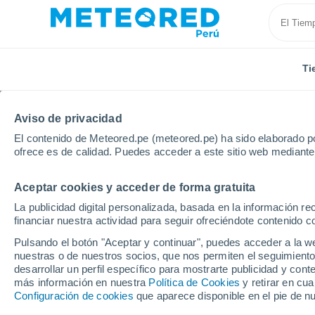
Ti
Aviso de privacidad
El contenido de Meteored.pe (meteored.pe) ha sido elaborado po
ofrece es de calidad. Puedes acceder a este sitio web mediante
Aceptar cookies y acceder de forma gratuita
Inicio
Francia
Provenza-Alpes-Costa Azul
Altos
La publicidad digital personalizada, basada en la información r
financiar nuestra actividad para seguir ofreciéndote contenido c
Tiempo en Montmorin 
Pulsando el botón "Aceptar y continuar", puedes acceder a la w
nuestras o de nuestros socios, que nos permiten el seguimiento
desarrollar un perfil específico para mostrarte publicidad y co
Tiempo 1 - 7 días
Por horas
más información en nuestra
Política de Cookies
y retirar en cu
Configuración de cookies
que aparece disponible en el pie de n