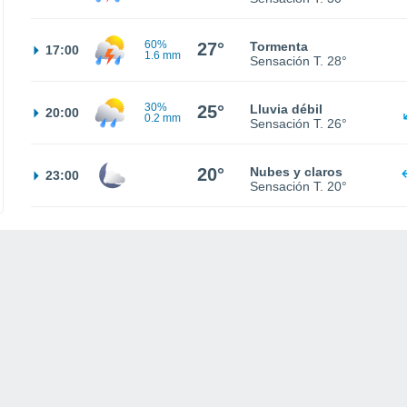
60%
27°
Tormenta
17:00
1.6 mm
Sensación T.
28°
30%
25°
Lluvia débil
20:00
0.2 mm
Sensación T.
26°
20°
Nubes y claros
23:00
Sensación T.
20°