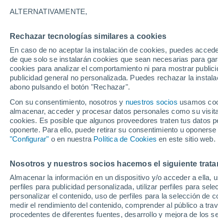
Gráfica del tiempo por horas en 
ALTERNATIVAMENTE,
SÍMBOLO
TEMPERATURA
Rechazar tecnologías similares a cookies
En caso de no aceptar la instalación de cookies, puedes accede
00
03
06
09
12
15
18
21
00
03
06
09
de que solo se instalarán cookies que sean necesarias para garan
cookies para analizar el comportamiento ni para mostrar publici
publicidad general no personalizada. Puedes rechazar la instala
abono pulsando el botón "Rechazar".
Con su consentimiento, nosotros y
nuestros socios
usamos cooki
30°
30°
almacenar, acceder y procesar datos personales como su visita e
cookies. Es posible que algunos proveedores traten tus datos pe
27°
26°
oponerte. Para ello, puede retirar su consentimiento u oponerse
"Configurar"
o en nuestra
Política de Cookies
en este sitio web.
20°
19°
19°
18°
Nosotros y nuestros socios hacemos el siguiente trata
17°
17°
14°
Almacenar la información en un dispositivo y/o acceder a ella, 
perfiles para publicidad personalizada, utilizar perfiles para sele
personalizar el contenido, uso de perfiles para la selección de c
medir el rendimiento del contenido, comprender al público a tra
procedentes de diferentes fuentes, desarrollo y mejora de los se