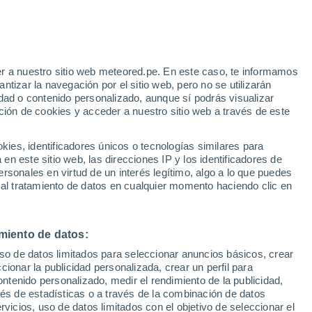
Montmorin
VIENTO
PRECIPITACIÓN
r a nuestro sitio web meteored.pe. En este caso, te informamos
12
15
18
21
00
03
06
09
12
15
18
21
00
tizar la navegación por el sitio web, pero no se utilizarán
dad o contenido personalizado, aunque sí podrás visualizar
ción de cookies y acceder a nuestro sitio web a través de este
33°
32°
es, identificadores únicos o tecnologías similares para
31°
n este sitio web, las direcciones IP y los identificadores de
29°
28°
28°
27°
rsonales en virtud de un interés legítimo, algo a lo que puedes
 al tratamiento de datos en cualquier momento haciendo clic en
25°
23°
21°
20°
20°
18°
miento de datos:
uso de datos limitados para seleccionar anuncios básicos, crear
ccionar la publicidad personalizada, crear un perfil para
1.6
ontenido personalizado, medir el rendimiento de la publicidad,
1
vés de estadísticas o a través de la combinación de datos
0.2
rvicios, uso de datos limitados con el objetivo de seleccionar el