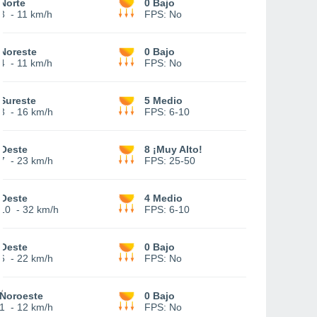
Norte
0 Bajo
3
-
11 km/h
FPS:
No
Noreste
0 Bajo
4
-
11 km/h
FPS:
No
Sureste
5 Medio
3
-
16 km/h
FPS:
6-10
Oeste
8 ¡Muy Alto!
7
-
23 km/h
FPS:
25-50
Oeste
4 Medio
10
-
32 km/h
FPS:
6-10
Oeste
0 Bajo
6
-
22 km/h
FPS:
No
Noroeste
0 Bajo
1
-
12 km/h
FPS:
No