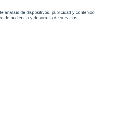
Domingo
9
e análisis de dispositivos, publicidad y contenido
n de audiencia y desarrollo de servicios.
en Montmorin
19°
Cielo despejado
02:00
Sensación T.
19°
17°
Cielo despejado
05:00
Sensación T.
17°
19°
Soleado
08:00
Sensación T.
19°
27°
Soleado
11:00
Sensación T.
26°