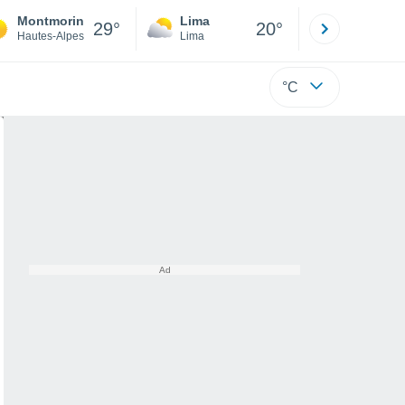
Montmorin
Lima
Cuzco
29°
20°
Hautes-Alpes
Lima
Cusco
°C