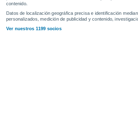
Viernes
7
Sábado
8
contenido.
Datos de localización geográfica precisa e identificación mediant
personalizados, medición de publicidad y contenido, investigació
Ver nuestros 1199 socios
La previsión del tiempo por horas 
VIERNES, 07 DE AGOSTO
1 Alerta ahora
Riesgo Importante
La mayor parte del día
Soleado
Salida del sol a las
06:31
Puesta del sol a las
20:55
Primera luz a las
05:58
Última luz a las
21:27