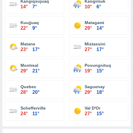
Kangiqsujuaq
Kangirsuk
14°
7°
10°
6°
Kuujjuaq
Matagami
22°
9°
29°
14°
Matane
Mistassini
23°
17°
27°
17°
Montreal
Povungnituq
29°
21°
19°
15°
Quebec
Saguenay
28°
20°
29°
18°
Schefferville
Val D'Or
24°
11°
27°
15°