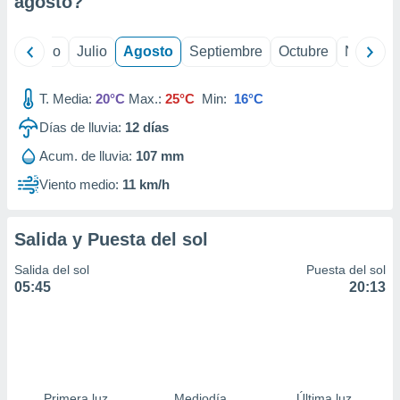
agosto
?
ados con el
 seleccionar
o.
yo
Junio
Julio
Agosto
Septiembre
Octubre
Noviemb
calización
precisa e
ión mediante
T. Media:
20°C
Max.:
25°C
Min:
16°C
Días de lluvia:
12
días
, publicidad
Acum. de lluvia:
107 mm
dos,
 publicidad
Viento medio:
11 km/h
,
ón de
 desarrollo
Salida y Puesta del sol
s.
Salida del sol
Puesta del sol
tros 1199
05:45
20:13
ios
Primera luz
Mediodía
Última luz