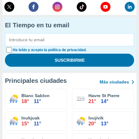
El Tiempo en tu email
He leído y acepto la política de privacidad.
Principales ciudades
Más ciudades
Blanc Sablon
Havre St Pierre
18°
11°
21°
14°
Inukjuak
Ivujivik
15°
11°
20°
13°