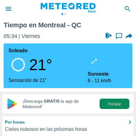
Tiempo en Montreal - QC
privacidad
05:34
Viernes
...
o de
e
e) ha sido
Soleado
or
21°
es para
ue la
 que se
Suroeste
e calidad.
Sensación de 21°
6
11 km/h
eder a este
ediante las
opciones:
¡Descarga
GRATIS
la app de
Instalar
ookies y
Meteored!
e forma
Por horas
d digital
Cielos nubosos en las próximas horas
ada, basada