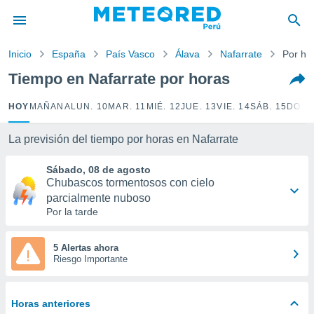
privacidad
o de
Inicio
España
País Vasco
Álava
Nafarrate
Por ho
e
e) ha sido
Tiempo en Nafarrate por horas
or
es para
HOY
MAÑANA
LUN. 10
MAR. 11
MIÉ. 12
JUE. 13
VIE. 14
SÁB. 15
DOM.
ue la
 que se
e calidad.
La previsión del tiempo por horas en Nafarrate
eder a este
ediante las
Sábado, 08 de agosto
opciones:
Chubascos tormentosos con cielo
parcialmente nuboso
ookies y
Por la tarde
e forma
5 Alertas ahora
d digital
Riesgo Importante
ada, basada
mación
ediante
Horas anteriores
ecnologías