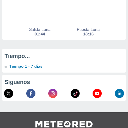
 de datos
er momento
ic en
o en
Salida Luna
Puesta Luna
 Cookies
en
01:44
18:16
eb.
y
socios
Tiempo...
el
Tiempo 1 - 7 días
to de
Síguenos
la
 en un
 y/o acceder
 de datos
ara
 anuncios
ar perfiles
idad
a, utilizar