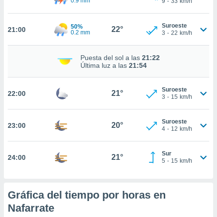
0.9 mm
9
-
33
km/h
ed.pe. En
te
 de que
Suroeste
50%
22°
21:00
talarán
0.2 mm
3
-
22
km/h
e sean
para
Puesta del sol a las
21:22
a
Última luz a las
21:54
por el sitio
o se
cookies para
Suroeste
21°
22:00
3
-
15
km/h
nto ni para
licidad o
Suroeste
20°
23:00
4
-
12
km/h
ado, aunque
sualizar
general no
Sur
21°
24:00
ada. Puedes
5
-
15
km/h
 instalación
y acceder a
io web a
Gráfica del tiempo por horas en
ste abono
 botón
Nafarrate
.