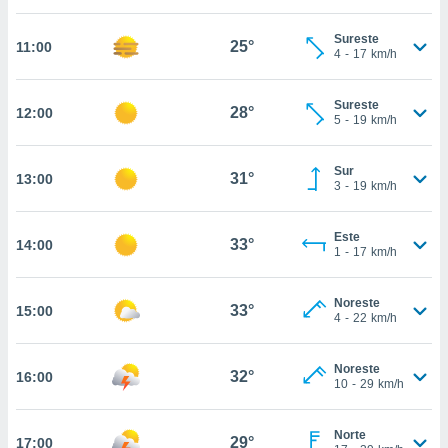
nos permite
estra
Sureste
ara seguir
25°
11:00
4
-
17
km/h
e contenido
ACEPTAR
stándares
Y
sin coste.
Sureste
CONTINUAR
28°
12:00
5
-
19
km/h
 botón
continuar",
CONFIGURACIÓN
der a la
Sur
31°
13:00
3
-
19
km/h
ndo la
 de todas
, ya sean
Este
33°
14:00
de nuestros
1
-
17
km/h
 nos
 y análisis
Noreste
33°
15:00
4
-
22
km/h
tamiento en
b, así como
un perfil
Noreste
32°
16:00
para
10
-
29
km/h
ublicidad y
Norte
do en
29°
17:00