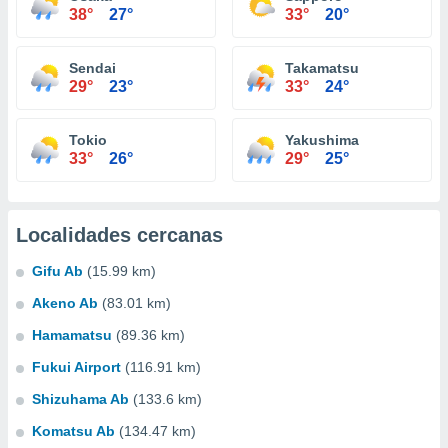
38°
27°
33°
20°
Sendai
Takamatsu
29°
23°
33°
24°
Tokio
Yakushima
33°
26°
29°
25°
Localidades cercanas
Gifu Ab
(15.99 km)
Akeno Ab
(83.01 km)
Hamamatsu
(89.36 km)
Fukui Airport
(116.91 km)
Shizuhama Ab
(133.6 km)
Komatsu Ab
(134.47 km)