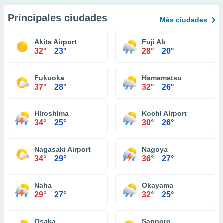
Principales ciudades
Más ciudades
Akita Airport
Fuji Ab
32°
23°
28°
20°
Fukuoka
Hamamatsu
37°
28°
32°
26°
Hiroshima
Kochi Airport
34°
25°
30°
26°
Nagasaki Airport
Nagoya
34°
29°
36°
27°
Naha
Okayama
29°
27°
32°
25°
Osaka
Sapporo