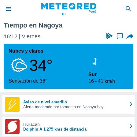
Tiempo en Nagoya
privacidad
16:12
Viernes
...
o de
e
e) ha sido
Nubes y claros
or
34°
es para
ue la
 que se
Sur
e calidad.
Sensación de 36°
16
41 km/h
eder a este
ediante las
opciones:
Aviso de nivel amarillo
Alerta moderada por tormenta en Nagoya hoy
ookies y
e forma
Huracán
d digital
Dolphin A 1.275 kms de distancia
ada, basada