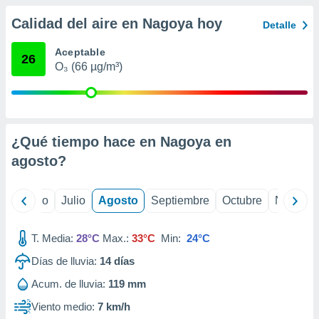
ados con el
 seleccionar
Calidad del aire en Nagoya hoy
Detalle
o.
calización
Aceptable
26
precisa e
O₃ (66 µg/m³)
ión mediante
, publicidad
dos,
¿Qué tiempo hace en Nagoya en
 publicidad
,
agosto
?
ón de
 desarrollo
s.
yo
Junio
Julio
Agosto
Septiembre
Octubre
Noviemb
tros 1199
ios
T. Media:
28°C
Max.:
33°C
Min:
24°C
Días de lluvia:
14
días
Acum. de lluvia:
119 mm
Viento medio:
7 km/h