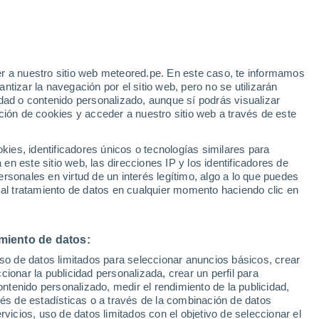
r a nuestro sitio web meteored.pe. En este caso, te informamos
/h
tizar la navegación por el sitio web, pero no se utilizarán
dad o contenido personalizado, aunque sí podrás visualizar
ción de cookies y acceder a nuestro sitio web a través de este
odelos
es, identificadores únicos o tecnologías similares para
n este sitio web, las direcciones IP y los identificadores de
rsonales en virtud de un interés legítimo, algo a lo que puedes
 al tratamiento de datos en cualquier momento haciendo clic en
Lunes
Martes
Miércoles
Jueves
10 Ago
11 Ago
12 Ago
13 Ago
miento de datos:
uso de datos limitados para seleccionar anuncios básicos, crear
80%
80%
80%
80%
ccionar la publicidad personalizada, crear un perfil para
0.3 mm
2 mm
2.7 mm
1.2 mm
ontenido personalizado, medir el rendimiento de la publicidad,
26°
/
21°
26°
/
21°
26°
/
20°
27°
/
20°
vés de estadísticas o a través de la combinación de datos
rvicios, uso de datos limitados con el objetivo de seleccionar el