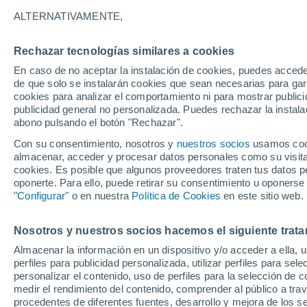
21°
ALTERNATIVAMENTE,
Rechazar tecnologías similares a cookies
Sureste
En caso de no aceptar la instalación de cookies, puedes accede
Sensación de 21°
26
-
53 km
de que solo se instalarán cookies que sean necesarias para garan
cookies para analizar el comportamiento ni para mostrar publici
publicidad general no personalizada. Puedes rechazar la instala
abono pulsando el botón "Rechazar".
Tiempo 1 - 7 días
Mapa de nubosidad
Satélites
M
Con su consentimiento, nosotros y
nuestros socios
usamos cooki
almacenar, acceder y procesar datos personales como su visita e
cookies. Es posible que algunos proveedores traten tus datos pe
oponerte. Para ello, puede retirar su consentimiento u oponerse
Mañana
Domingo
Hoy
"Configurar"
o en nuestra
Política de Cookies
en este sitio web.
8 Ago
9 Ago
7 Ago
Nosotros y nuestros socios hacemos el siguiente trata
Almacenar la información en un dispositivo y/o acceder a ella, 
60%
90%
perfiles para publicidad personalizada, utilizar perfiles para sele
0.7 mm
3.6 mm
personalizar el contenido, uso de perfiles para la selección de c
23°
/
20°
25°
/
21°
23°
/
19°
medir el rendimiento del contenido, comprender al público a tra
procedentes de diferentes fuentes, desarrollo y mejora de los se