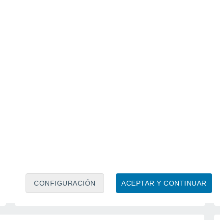
Calendario lunar
Lun
Mar
Mié
Jue
Vie
Sáb
Dom
7
8
9
10
11
12
13
14
15
16
17
18
19
20
CONFIGURACIÓN
ACEPTAR Y CONTINUAR