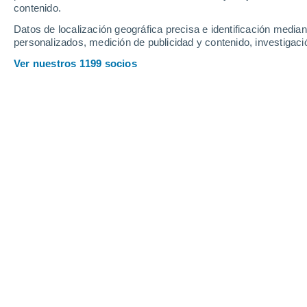
contenido.
26
-
55
km/h
23
-
51
km/h
17
27
-
60
km/h
Datos de localización geográfica precisa e identificación mediant
personalizados, medición de publicidad y contenido, investigació
Tiempo en Nausori hoy
, 7 de agosto
Ver nuestros 1199 socios
Parcialmente n
21°
08:00
Sensación T.
21°
Parcialmente n
22°
09:00
Sensación T.
22°
Parcialmente n
23°
10:00
Sensación T.
25°
Parcialmente n
22°
11:00
Sensación T.
25°
Parcialmente n
23°
12:00
Sensación T.
25°