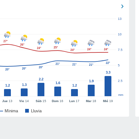
13
10
27°
26°
25°
24°
24°
24°
7.5
24°
22°
21°
21°
21°
5
20°
20°
20°
3.3
2.2
1.9
2.5
1.6
1.3
1.2
1.2
mm
Jue
13
Vie
14
Sáb
15
Dom
16
Lun
17
Mar
18
Mié
19
Mínima
Lluvia