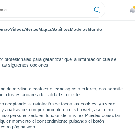
empo
Vídeos
Alertas
Mapas
Satélites
Modelos
Mundo
r profesionales para garantizar que la información que se
 las siguientes opciones:
ecogida mediante cookies o tecnologías similares, nos permite
on altos estándares de calidad sin coste.
eb aceptando la instalación de todas las cookies, ya sean
 y análisis del comportamiento en el sitio web, así como
...
ntenido personalizado en función del mismo. Puedes consultar
alquier momento el consentimiento pulsando el botón
Por horas
uestra página web.
Cielos nubosos en las próximas
horas