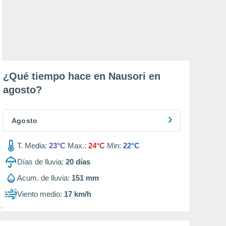
¿Qué tiempo hace en Nausori en
agosto
?
Agosto
T. Media:
23°C
Max.:
24°C
Min:
22°C
Días de lluvia:
20
días
Acum. de lluvia:
151 mm
Viento medio:
17 km/h