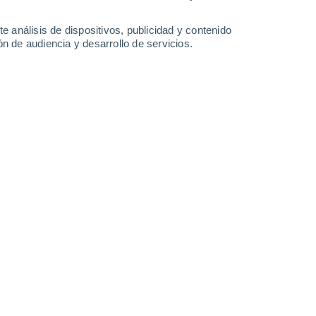
-
40
km/h
20
-
44
km/h
16
-
38
km/h
13
-
32
km/h
e análisis de dispositivos, publicidad y contenido
n de audiencia y desarrollo de servicios.
uboso
Sureste
1 Bajo
26
-
53 km/h
FPS:
no
uboso
Sureste
2 Bajo
25
-
55 km/h
FPS:
no
uboso
Sureste
4 Medio
25
-
58 km/h
FPS:
6-10
uboso
Sureste
5 Medio
26
-
57 km/h
FPS:
6-10
uboso
Sureste
5 Medio
26
-
60 km/h
FPS:
6-10