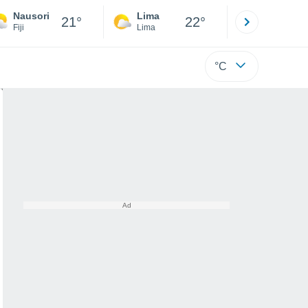
Nausori
Lima
Cuzco
21°
22°
Fiji
Lima
Cusco
°C