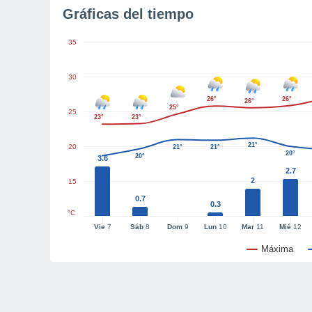
Gráficas del tiempo
35
30
26°
26°
26°
25°
25
23°
23°
21°
20
21°
21°
20°
20°
3.6
2.7
2
15
0.7
0.3
°C
Vie
7
Sáb
8
Dom
9
Lun
10
Mar
11
Mié
12
Máxima