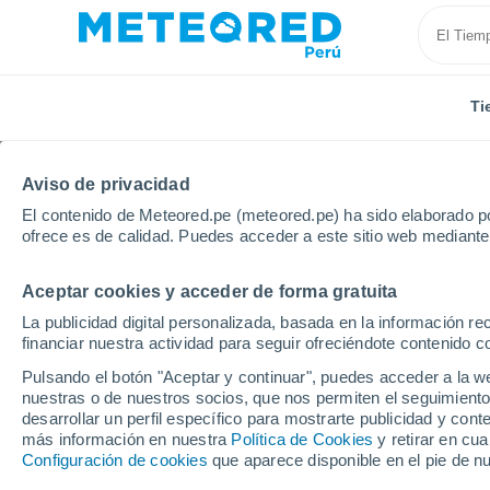
Ti
Aviso de privacidad
El contenido de Meteored.pe (meteored.pe) ha sido elaborado po
ofrece es de calidad. Puedes acceder a este sitio web mediante
Aceptar cookies y acceder de forma gratuita
Inicio
Fiyi
Nausori
La publicidad digital personalizada, basada en la información r
financiar nuestra actividad para seguir ofreciéndote contenido c
Tiempo en Nausori
Pulsando el botón "Aceptar y continuar", puedes acceder a la w
nuestras o de nuestros socios, que nos permiten el seguimiento
07:59
Viernes
desarrollar un perfil específico para mostrarte publicidad y co
más información en nuestra
Política de Cookies
y retirar en cu
Configuración de cookies
que aparece disponible en el pie de n
Parcialmente nuboso