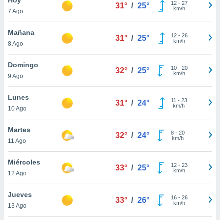
ublicidad y
12
-
27
31°
/
25°
km/h
7 Ago
do en
 mismo.
Mañana
12
-
26
31°
/
25°
sultar más
km/h
8 Ago
 en nuestra
 Cookies
y
Domingo
10
-
20
ualquier
32°
/
25°
km/h
9 Ago
ento
 botón
Lunes
11
-
23
31°
/
24°
ación de
km/h
10 Ago
kies
 disponible
Martes
8
-
20
e nuestra
32°
/
24°
km/h
11 Ago
.
Miércoles
IVAMENTE,
12
-
23
33°
/
25°
km/h
12 Ago
as
Jueves
16
-
26
33°
/
26°
 a cookies
km/h
13 Ago
 no aceptar