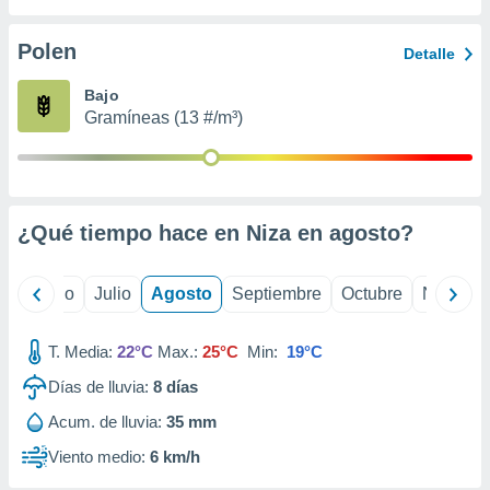
ados con el
 seleccionar
o.
Polen
Detalle
calización
Bajo
precisa e
Gramíneas (13 #/m³)
ión mediante
, publicidad
dos,
 publicidad
¿Qué tiempo hace en Niza en
agosto
?
,
ón de
 desarrollo
yo
Junio
Julio
Agosto
Septiembre
Octubre
Noviemb
s.
tros 1199
T. Media:
22°C
Max.:
25°C
Min:
19°C
ios
Días de lluvia:
8
días
Acum. de lluvia:
35 mm
Viento medio:
6 km/h