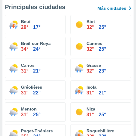
Principales ciudades
Más ciudades
Beuil
Biot
29°
17°
32°
25°
Breil-sur-Roya
Cannes
34°
24°
32°
25°
Carros
Grasse
31°
21°
32°
23°
Gréolières
Isola
31°
22°
31°
21°
Menton
Niza
31°
25°
31°
25°
Puget-Théniers
Roquebillière