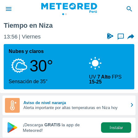
Niza
Tiempo en Niza
privacidad
13:56
Viernes
...
o de
e
e) ha sido
Nubes y claros
or
30°
es para
ue la
 que se
UV
7 Alto
FPS
e calidad.
Sensación de 35°
15-25
eder a este
ediante las
opciones:
Aviso de nivel naranja
Alerta importante por altas temperaturas en Niza hoy
ookies y
e forma
¡Descarga
GRATIS
la app de
Instalar
d digital
Meteored!
ada, basada