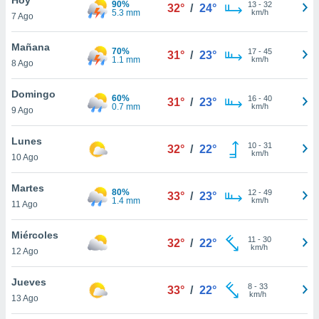
90%
ublicidad y
13
-
32
32°
/
24°
5.3 mm
km/h
7 Ago
do en
 mismo.
Mañana
70%
17
-
45
31°
/
23°
sultar más
1.1 mm
km/h
8 Ago
 en nuestra
 Cookies
y
Domingo
60%
16
-
40
ualquier
31°
/
23°
0.7 mm
km/h
9 Ago
ento
 botón
Lunes
10
-
31
32°
/
22°
ación de
km/h
10 Ago
kies
 disponible
Martes
80%
12
-
49
e nuestra
33°
/
23°
1.4 mm
km/h
11 Ago
.
Miércoles
IVAMENTE,
11
-
30
32°
/
22°
km/h
12 Ago
as
Jueves
8
-
33
33°
/
22°
 a cookies
km/h
13 Ago
 no aceptar