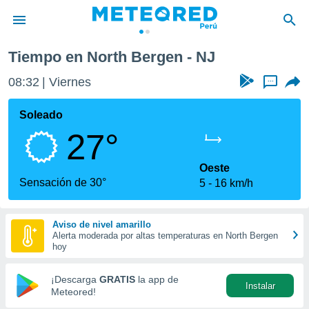
Tiempo en North Bergen - NJ
privacidad
08:32
Viernes
...
o de
e
e) ha sido
Soleado
or
27°
es para
ue la
 que se
Oeste
e calidad.
Sensación de 30°
5
16 km/h
eder a este
ediante las
opciones:
Aviso de nivel amarillo
Alerta moderada por altas temperaturas en North Bergen
ookies y
hoy
e forma
¡Descarga
GRATIS
la app de
Instalar
d digital
Meteored!
ada, basada