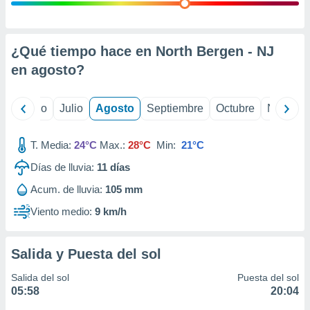
ados con el
 seleccionar
o.
calización
¿Qué tiempo hace en North Bergen - NJ
precisa e
en
agosto
?
ión mediante
, publicidad
yo
Junio
Julio
Agosto
Septiembre
Octubre
Noviemb
dos,
 publicidad
T. Media:
24°C
Max.:
28°C
Min:
21°C
,
Días de lluvia:
11
días
ón de
 desarrollo
Acum. de lluvia:
105 mm
s.
Viento medio:
9 km/h
tros 1199
ios
Salida y Puesta del sol
Salida del sol
Puesta del sol
05:58
20:04