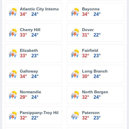
Atlantic City International Airport
Bayonne
34°
24°
34°
24°
Cherry Hill
Dover
33°
24°
31°
22°
Elizabeth
Fairfield
33°
23°
32°
23°
Galloway
Long Branch
34°
24°
30°
24°
Normandie
North Bergen
29°
24°
32°
24°
Parsippany-Troy Hills
Paterson
32°
22°
32°
23°