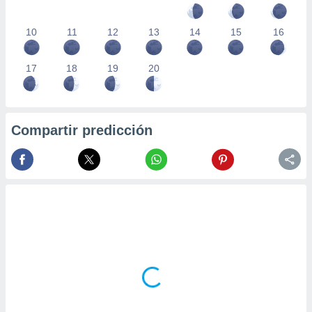
10
11
12
13
14
15
16
17
18
19
20
Compartir predicción