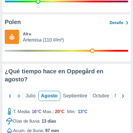
ados con el
 seleccionar
o.
calización
Polen
Detalle
precisa e
ión mediante
Alto
Artemisa (110 #/m³)
, publicidad
dos,
 publicidad
,
¿Qué tiempo hace en Oppegård en
ón de
 desarrollo
agosto
?
s.
tros 1199
yo
Junio
Julio
Agosto
Septiembre
Octubre
Noviemb
ios
T. Media:
16°C
Max.:
20°C
Min:
13°C
Días de lluvia:
13
días
Acum. de lluvia:
97 mm