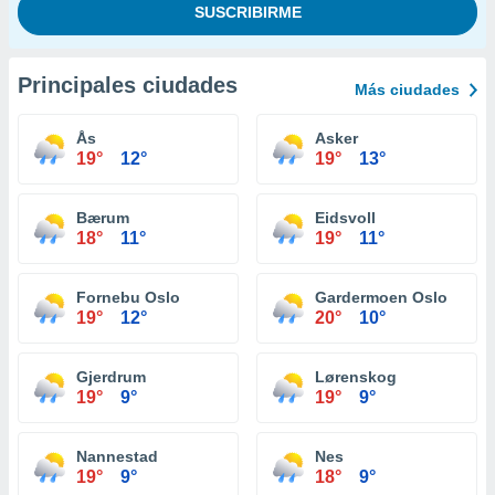
Principales ciudades
Más ciudades
Ås
Asker
19°
12°
19°
13°
Bærum
Eidsvoll
18°
11°
19°
11°
Fornebu Oslo
Gardermoen Oslo
19°
12°
20°
10°
Gjerdrum
Lørenskog
19°
9°
19°
9°
Nannestad
Nes
19°
9°
18°
9°