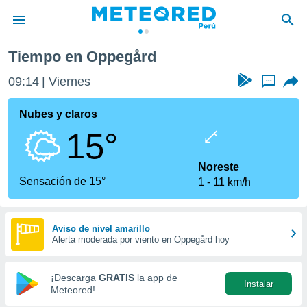
Tiempo en Oppegård
privacidad
09:14
Viernes
...
o de
e
e) ha sido
Nubes y claros
or
15°
es para
ue la
 que se
Noreste
e calidad.
Sensación de 15°
1
11 km/h
eder a este
ediante las
opciones:
Aviso de nivel amarillo
Alerta moderada por viento en Oppegård hoy
ookies y
e forma
¡Descarga
GRATIS
la app de
Instalar
d digital
Meteored!
ada, basada