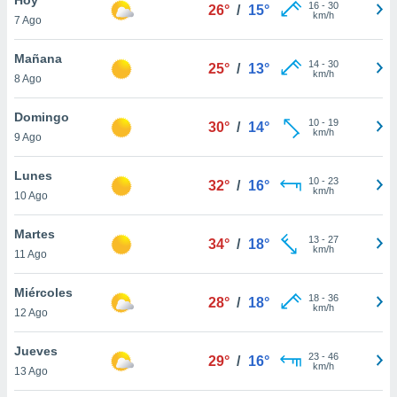
ublicidad y
16
-
30
26°
/
15°
km/h
7 Ago
do en
 mismo.
Mañana
14
-
30
25°
/
13°
sultar más
km/h
8 Ago
 en nuestra
 Cookies
y
Domingo
10
-
19
ualquier
30°
/
14°
km/h
9 Ago
ento
 botón
Lunes
10
-
23
32°
/
16°
ación de
km/h
10 Ago
kies
 disponible
Martes
13
-
27
e nuestra
34°
/
18°
km/h
11 Ago
.
Miércoles
IVAMENTE,
18
-
36
28°
/
18°
km/h
12 Ago
as
Jueves
23
-
46
29°
/
16°
 a cookies
km/h
13 Ago
 no aceptar