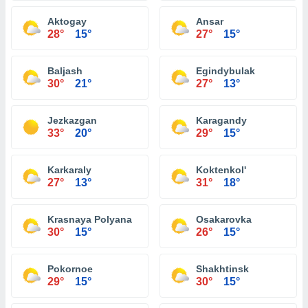
Aktogay
Ansar
28°
15°
27°
15°
Baljash
Egindybulak
30°
21°
27°
13°
Jezkazgan
Karagandy
33°
20°
29°
15°
Karkaraly
Koktenkol'
27°
13°
31°
18°
Krasnaya Polyana
Osakarovka
30°
15°
26°
15°
Pokornoe
Shakhtinsk
29°
15°
30°
15°