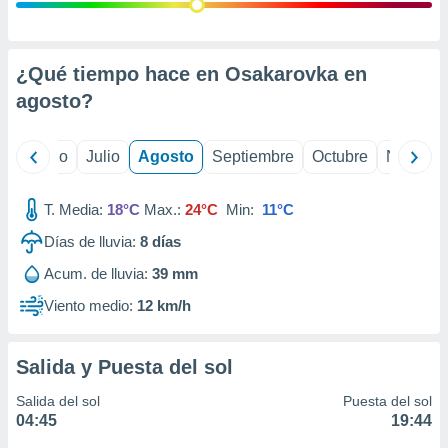
ados con el
 seleccionar
o.
calización
¿Qué tiempo hace en Osakarovka en
precisa e
agosto
?
ión mediante
, publicidad
yo
Junio
Julio
Agosto
Septiembre
Octubre
Noviemb
dos,
 publicidad
T. Media:
18°C
Max.:
24°C
Min:
11°C
,
Días de lluvia:
8
días
ón de
 desarrollo
Acum. de lluvia:
39 mm
s.
Viento medio:
12 km/h
tros 1199
ios
Salida y Puesta del sol
Salida del sol
Puesta del sol
04:45
19:44