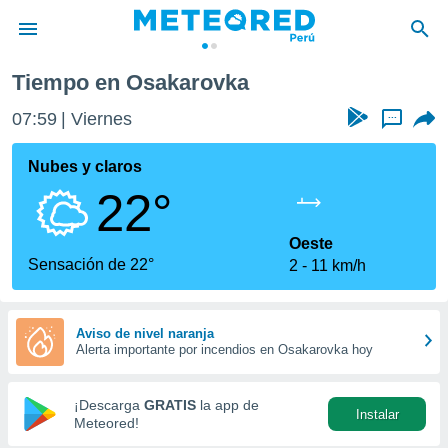
Tiempo en Osakarovka
privacidad
07:59
Viernes
...
o de
e
e) ha sido
Nubes y claros
or
22°
es para
ue la
 que se
Oeste
e calidad.
Sensación de 22°
2
11 km/h
eder a este
ediante las
opciones:
Aviso de nivel naranja
Alerta importante por incendios en Osakarovka hoy
ookies y
e forma
¡Descarga
GRATIS
la app de
Instalar
d digital
Meteored!
ada, basada