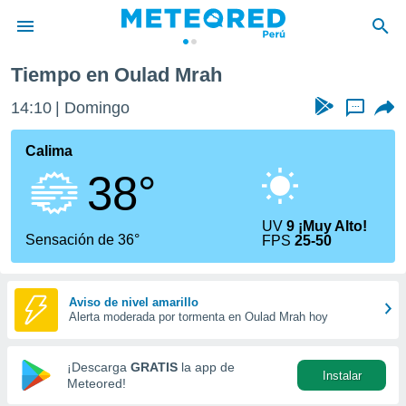
Tiempo en Oulad Mrah
privacidad
14:10
Domingo
...
o de
e
e) ha sido
Calima
or
38°
es para
ue la
 que se
UV
9 ¡Muy Alto!
e calidad.
Sensación de 36°
FPS
25-50
eder a este
ediante las
opciones:
Aviso de nivel amarillo
Alerta moderada por tormenta en Oulad Mrah hoy
ookies y
e forma
¡Descarga
GRATIS
la app de
Instalar
d digital
Meteored!
ada, basada