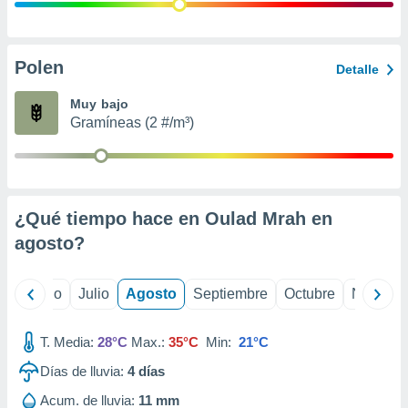
ados con el
 seleccionar
o.
calización
Polen
Detalle
precisa e
ión mediante
Muy bajo
Gramíneas (2 #/m³)
, publicidad
dos,
 publicidad
,
¿Qué tiempo hace en Oulad Mrah en
ón de
 desarrollo
agosto
?
s.
tros 1199
yo
Junio
Julio
Agosto
Septiembre
Octubre
Noviemb
ios
T. Media:
28°C
Max.:
35°C
Min:
21°C
Días de lluvia:
4
días
Acum. de lluvia:
11 mm