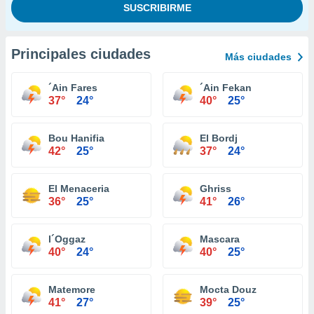
Principales ciudades
Más ciudades
´Ain Fares
´Ain Fekan
37°
24°
40°
25°
Bou Hanifia
El Bordj
42°
25°
37°
24°
El Menaceria
Ghriss
36°
25°
41°
26°
l´Oggaz
Mascara
40°
24°
40°
25°
Matemore
Mocta Douz
41°
27°
39°
25°