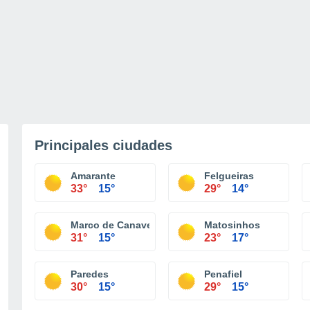
Principales ciudades
Amarante
Felgueiras
33°
15°
29°
14°
Marco de Canaveses
Matosinhos
31°
15°
23°
17°
Paredes
Penafiel
30°
15°
29°
15°