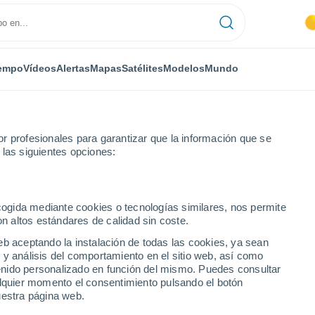
empo
Vídeos
Alertas
Mapas
Satélites
Modelos
Mundo
r profesionales para garantizar que la información que se
 las siguientes opciones:
eira
ecogida mediante cookies o tecnologías similares, nos permite
on altos estándares de calidad sin coste.
rreira
eb aceptando la instalación de todas las cookies, ya sean
 y análisis del comportamiento en el sitio web, así como
...
ntenido personalizado en función del mismo. Puedes consultar
alquier momento el consentimiento pulsando el botón
Por horas
uestra página web.
Cielos despejados en las
próximas horas