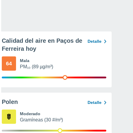
Calidad del aire en Paços de
Detalle
Ferreira hoy
Mala
64
PM₁₀ (89 µg/m³)
Polen
Detalle
Moderado
Gramíneas (30 #/m³)