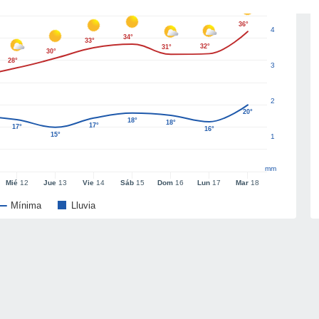
36°
4
34°
33°
32°
31°
30°
28°
3
2
20°
18°
18°
17°
17°
16°
15°
1
mm
Mié
12
Jue
13
Vie
14
Sáb
15
Dom
16
Lun
17
Mar
18
Mínima
Lluvia