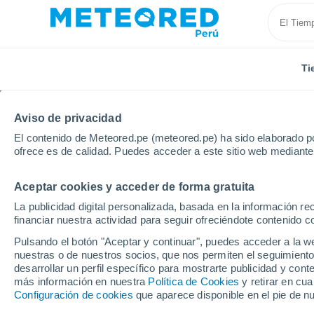
Ti
Aviso de privacidad
El contenido de Meteored.pe (meteored.pe) ha sido elaborado po
ofrece es de calidad. Puedes acceder a este sitio web mediante
Aceptar cookies y acceder de forma gratuita
Inicio
Portugal
Distrito de Oporto
Paços de Ferr
La publicidad digital personalizada, basada en la información r
financiar nuestra actividad para seguir ofreciéndote contenido c
Tiempo en Paços de Fe
Pulsando el botón "Aceptar y continuar", puedes acceder a la w
nuestras o de nuestros socios, que nos permiten el seguimiento
19:56
Jueves
desarrollar un perfil específico para mostrarte publicidad y co
más información en nuestra
Política de Cookies
y retirar en cu
Configuración de cookies
que aparece disponible en el pie de n
Soleado