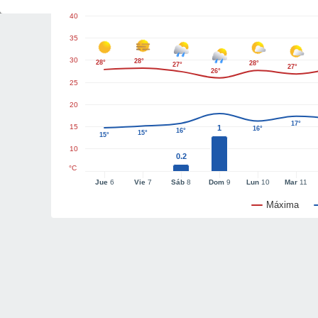
40
35
30
28°
28°
28°
27°
27°
26°
25
20
17°
15
1
16°
16°
15°
15°
10
0.2
°C
Jue
6
Vie
7
Sáb
8
Dom
9
Lun
10
Mar
11
Máxima