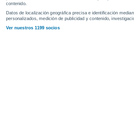
contenido.
13
-
32
km/h
18
-
42
km/h
14
15
-
36
km/h
Datos de localización geográfica precisa e identificación mediant
personalizados, medición de publicidad y contenido, investigació
Tiempo en Paços de Ferreira hoy
, 6 
Ver nuestros 1199 socios
Soleado
26°
17:00
Sensación T.
27°
Soleado
25°
18:00
Sensación T.
26°
Soleado
24°
19:00
Sensación T.
25°
Soleado
22°
20:00
Sensación T.
24°
Soleado
20°
21:00
Sensación T.
20°