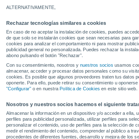
22°
ALTERNATIVAMENTE,
Rechazar tecnologías similares a cookies
Oeste
En caso de no aceptar la instalación de cookies, puedes accede
Sensación de 24°
8
-
26 km/
de que solo se instalarán cookies que sean necesarias para garan
cookies para analizar el comportamiento ni para mostrar publici
publicidad general no personalizada. Puedes rechazar la instala
abono pulsando el botón "Rechazar".
Tiempo 1 - 7 días
Mapa de temperatura
Satélites
Con su consentimiento, nosotros y
nuestros socios
usamos cooki
almacenar, acceder y procesar datos personales como su visita e
cookies. Es posible que algunos proveedores traten tus datos pe
oponerte. Para ello, puede retirar su consentimiento u oponerse
Mañana
Sábado
D
Hoy
"Configurar"
o en nuestra
Política de Cookies
en este sitio web.
7 Ago
8 Ago
6 Ago
Nosotros y nuestros socios hacemos el siguiente trata
Almacenar la información en un dispositivo y/o acceder a ella, 
50%
perfiles para publicidad personalizada, utilizar perfiles para sele
0.2 mm
personalizar el contenido, uso de perfiles para la selección de c
28°
/
15°
27°
/
16°
28°
/
15°
medir el rendimiento del contenido, comprender al público a tra
procedentes de diferentes fuentes, desarrollo y mejora de los se