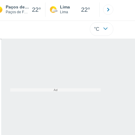
Paços de Ferreira
Lima
Cuzco
22°
22°
Paços de Ferreira
Lima
Cusco
°C