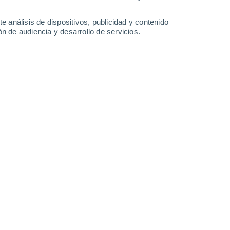
-
35
km/h
15
-
40
km/h
14
-
36
km/h
11
-
34
km/h
e análisis de dispositivos, publicidad y contenido
n de audiencia y desarrollo de servicios.
de agosto
Oeste
3 Medio
14
-
36 km/h
FPS:
6-10
Oeste
2 Bajo
12
-
34 km/h
FPS:
no
Oeste
1 Bajo
11
-
29 km/h
FPS:
no
Oeste
0 Bajo
8
-
26 km/h
FPS:
no
Oeste
0 Bajo
6
-
18 km/h
FPS:
no