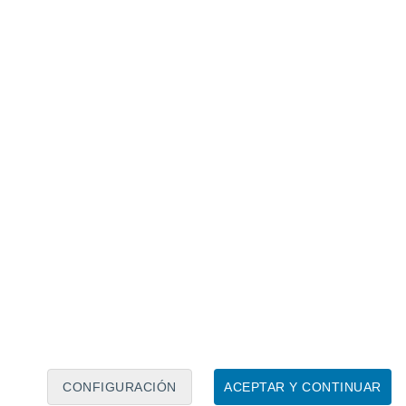
Calendario lunar
Lun
Mar
Mié
Jue
Vie
Sáb
Dom
6
7
8
9
10
11
12
13
14
15
16
17
18
19
CONFIGURACIÓN
ACEPTAR Y CONTINUAR
5