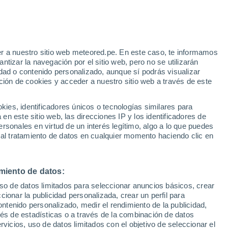
r a nuestro sitio web meteored.pe. En este caso, te informamos
h
tizar la navegación por el sitio web, pero no se utilizarán
dad o contenido personalizado, aunque sí podrás visualizar
ción de cookies y acceder a nuestro sitio web a través de este
Modelos
es, identificadores únicos o tecnologías similares para
n este sitio web, las direcciones IP y los identificadores de
rsonales en virtud de un interés legítimo, algo a lo que puedes
 al tratamiento de datos en cualquier momento haciendo clic en
omingo
Lunes
Martes
Miércoles
9 Ago
10 Ago
11 Ago
12 Ago
miento de datos:
uso de datos limitados para seleccionar anuncios básicos, crear
70%
ccionar la publicidad personalizada, crear un perfil para
1 mm
ontenido personalizado, medir el rendimiento de la publicidad,
26°
/
18°
28°
/
16°
27°
/
17°
28°
/
17°
vés de estadísticas o a través de la combinación de datos
rvicios, uso de datos limitados con el objetivo de seleccionar el