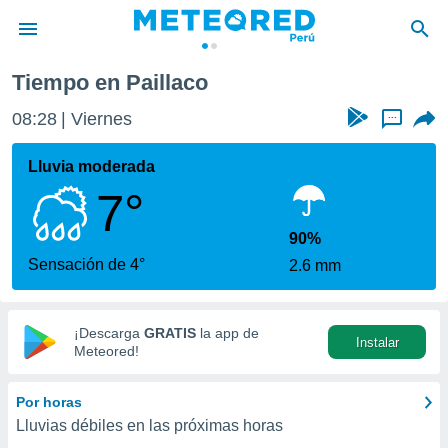
Tiempo en Paillaco
privacidad
08:28
Viernes
...
o de
e
e) ha sido
Lluvia moderada
or
7°
es para
ue la
 que se
90%
e calidad.
Sensación de 4°
2.6 mm
eder a este
ediante las
opciones:
¡Descarga
GRATIS
la app de
Instalar
ookies y
Meteored!
e forma
Por horas
d digital
Lluvias débiles en las próximas horas
ada, basada