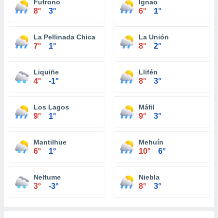
Futrono
Ignao
8°
3°
6°
1°
La Pellinada Chica
La Unión
7°
1°
8°
2°
Liquiñe
Llifén
4°
-1°
8°
3°
Los Lagos
Máfil
9°
1°
9°
3°
Mantilhue
Mehuín
6°
1°
10°
6°
Neltume
Niebla
3°
-3°
8°
3°