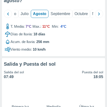
agosto
?
ados con el
 seleccionar
o.
yo
Junio
Julio
Agosto
Septiembre
Octubre
Noviemb
calización
precisa e
ión mediante
T. Media:
7°C
Max.:
11°C
Min:
4°C
Días de lluvia:
18
días
, publicidad
Acum. de lluvia:
256 mm
dos,
 publicidad
Viento medio:
10 km/h
,
ón de
 desarrollo
Salida y Puesta del sol
s.
Salida del sol
Puesta del sol
tros 1199
07:49
18:05
ios
Primera luz
Mediodía
Última luz