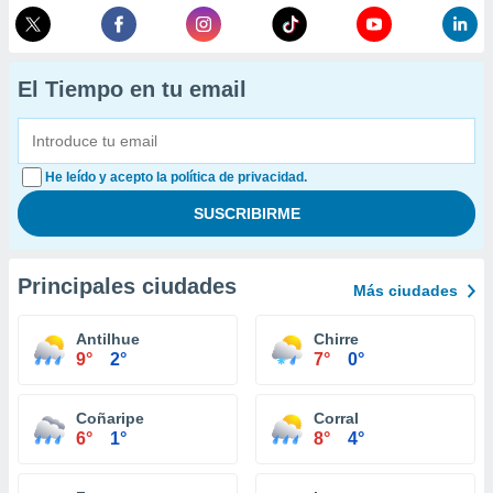
El Tiempo en tu email
He leído y acepto la política de privacidad.
Principales ciudades
Más ciudades
Antilhue
Chirre
9°
2°
7°
0°
Coñaripe
Corral
6°
1°
8°
4°