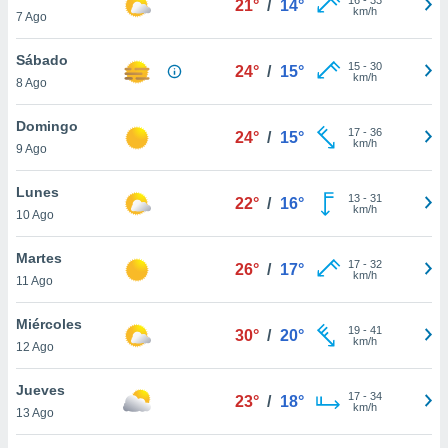
21°
/
14°
ublicidad y
km/h
7 Ago
do en
Sábado
 mismo.
15
-
30
24°
/
15°
km/h
sultar más
8 Ago
 en nuestra
 Cookies
y
Domingo
17
-
36
24°
/
15°
ualquier
km/h
9 Ago
ento
Lunes
 botón
13
-
31
22°
/
16°
km/h
10 Ago
ación de
kies
 disponible
Martes
17
-
32
26°
/
17°
e nuestra
km/h
11 Ago
.
Miércoles
IVAMENTE,
19
-
41
30°
/
20°
km/h
12 Ago
as
Jueves
17
-
34
23°
/
18°
 a cookies
km/h
13 Ago
 no aceptar