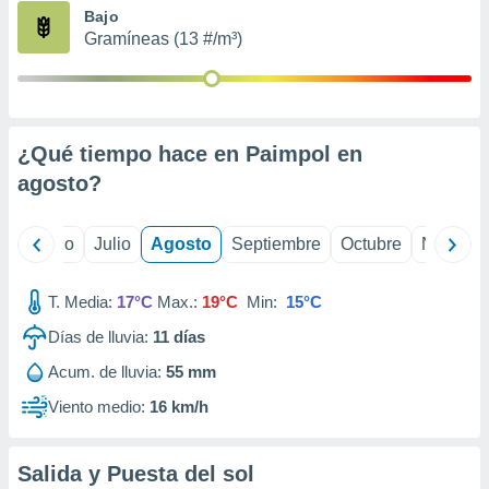
ados con el
Bajo
 seleccionar
Gramíneas (13 #/m³)
o.
calización
precisa e
ión mediante
¿Qué tiempo hace en Paimpol en
, publicidad
agosto
?
dos,
 publicidad
,
yo
Junio
Julio
Agosto
Septiembre
Octubre
Noviemb
ón de
 desarrollo
T. Media:
17°C
Max.:
19°C
Min:
15°C
s.
Días de lluvia:
11
días
tros 1199
ios
Acum. de lluvia:
55 mm
Viento medio:
16 km/h
Salida y Puesta del sol