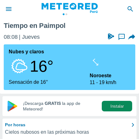
Tiempo en Paimpol
privacidad
08:08
Jueves
...
o de
e
e) ha sido
Nubes y claros
or
16°
es para
ue la
 que se
Noroeste
e calidad.
Sensación de 16°
11
19 km/h
eder a este
ediante las
opciones:
¡Descarga
GRATIS
la app de
Instalar
ookies y
Meteored!
e forma
Por horas
d digital
Cielos nubosos en las próximas horas
ada, basada