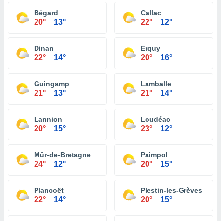
Bégard
Callac
20°
13°
22°
12°
Dinan
Erquy
22°
14°
20°
16°
Guingamp
Lamballe
21°
13°
21°
14°
Lannion
Loudéac
20°
15°
23°
12°
Mûr-de-Bretagne
Paimpol
24°
12°
20°
15°
Plancoët
Plestin-les-Grèves
22°
14°
20°
15°