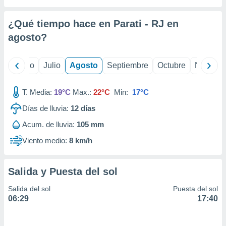
ados con el
 seleccionar
o.
¿Qué tiempo hace en Parati - RJ en
calización
agosto
?
precisa e
ión mediante
yo
Junio
Julio
Agosto
Septiembre
Octubre
Noviemb
, publicidad
T. Media:
19°C
Max.:
22°C
Min:
17°C
dos,
 publicidad
Días de lluvia:
12
días
,
ón de
Acum. de lluvia:
105 mm
 desarrollo
Viento medio:
8 km/h
s.
tros 1199
ios
Salida y Puesta del sol
Salida del sol
Puesta del sol
06:29
17:40