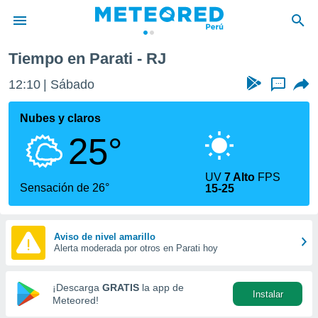
Tiempo en Parati - RJ
privacidad
12:10
Sábado
...
o de
e
e) ha sido
Nubes y claros
or
25°
es para
ue la
 que se
UV
7 Alto
FPS
e calidad.
Sensación de 26°
15-25
eder a este
ediante las
opciones:
Aviso de nivel amarillo
Alerta moderada por otros en Parati hoy
ookies y
e forma
¡Descarga
GRATIS
la app de
Instalar
d digital
Meteored!
ada, basada