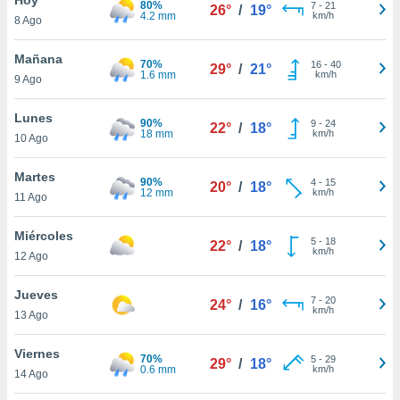
80%
ublicidad y
7
-
21
26°
/
19°
4.2 mm
km/h
8 Ago
do en
 mismo.
Mañana
70%
16
-
40
29°
/
21°
sultar más
1.6 mm
km/h
9 Ago
 en nuestra
 Cookies
y
Lunes
90%
9
-
24
ualquier
22°
/
18°
18 mm
km/h
10 Ago
ento
 botón
Martes
90%
4
-
15
20°
/
18°
ación de
12 mm
km/h
11 Ago
kies
 disponible
Miércoles
5
-
18
e nuestra
22°
/
18°
km/h
12 Ago
.
Jueves
IVAMENTE,
7
-
20
24°
/
16°
km/h
13 Ago
as
Viernes
70%
5
-
29
29°
/
18°
 a cookies
0.6 mm
km/h
14 Ago
 no aceptar