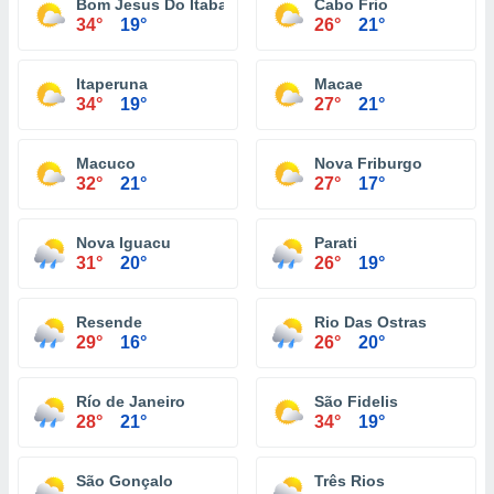
Bom Jesus Do Itabapoana
Cabo Frio
34°
19°
26°
21°
Itaperuna
Macae
34°
19°
27°
21°
Macuco
Nova Friburgo
32°
21°
27°
17°
Nova Iguacu
Parati
31°
20°
26°
19°
Resende
Rio Das Ostras
29°
16°
26°
20°
Río de Janeiro
São Fidelis
28°
21°
34°
19°
São Gonçalo
Três Rios