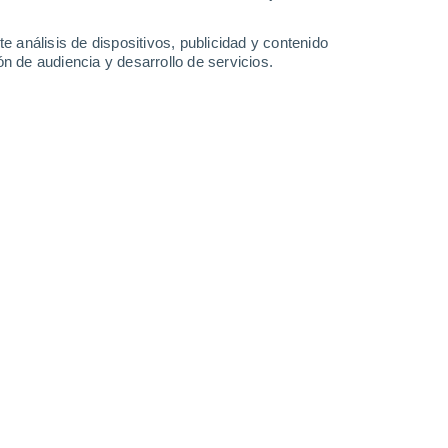
-
40
km/h
14
-
53
km/h
10
-
41
km/h
4
-
24
km/h
e análisis de dispositivos, publicidad y contenido
n de audiencia y desarrollo de servicios.
Este
0 Bajo
1
-
10 km/h
FPS:
no
Este
0 Bajo
1
-
9 km/h
FPS:
no
Sur
1 Bajo
1
-
11 km/h
FPS:
no
boso
Suroeste
4 Medio
2
-
14 km/h
FPS:
6-10
Oeste
11+ ¡Extremo!
4
-
21 km/h
FPS:
50+