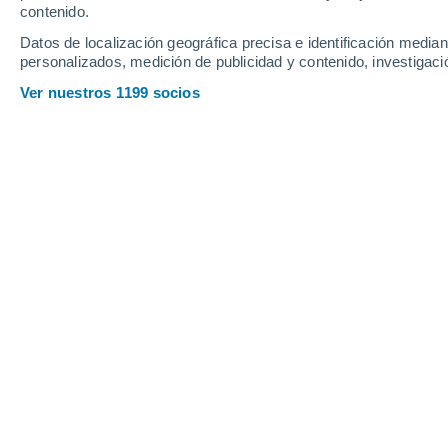
contenido.
11
-
39
km/h
7
-
28
km/h
9
5
-
23
km/h
Datos de localización geográfica precisa e identificación mediant
personalizados, medición de publicidad y contenido, investigació
Tiempo en Paruro hoy
, 6 de agosto
Ver nuestros 1199 socios
Niebla
4°
06:00
Sensación T.
6°
Niebla
4°
07:00
Sensación T.
7°
Cubierto
6°
08:00
Sensación T.
9°
Parcialmente nu
9°
09:00
Sensación T.
11°
Nubes y claros
16°
11:00
Sensación T.
16°