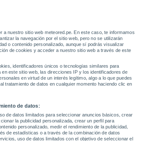
r a nuestro sitio web meteored.pe. En este caso, te informamos
h
tizar la navegación por el sitio web, pero no se utilizarán
dad o contenido personalizado, aunque sí podrás visualizar
ción de cookies y acceder a nuestro sitio web a través de este
s
es, identificadores únicos o tecnologías similares para
n este sitio web, las direcciones IP y los identificadores de
rsonales en virtud de un interés legítimo, algo a lo que puedes
 al tratamiento de datos en cualquier momento haciendo clic en
omingo
Lunes
Martes
Miércoles
9 Ago
10 Ago
11 Ago
12 Ago
miento de datos:
uso de datos limitados para seleccionar anuncios básicos, crear
70%
90%
50%
ccionar la publicidad personalizada, crear un perfil para
0.6 mm
0.7 mm
0.3 mm
ontenido personalizado, medir el rendimiento de la publicidad,
21°
/
6°
16°
/
6°
19°
/
6°
20°
/
3°
vés de estadísticas o a través de la combinación de datos
rvicios, uso de datos limitados con el objetivo de seleccionar el