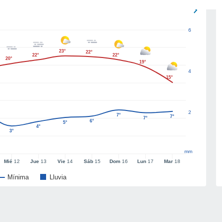
6
23°
22°
22°
22°
20°
19°
4
15°
2
7°
7°
7°
6°
5°
4°
3°
mm
Mié
12
Jue
13
Vie
14
Sáb
15
Dom
16
Lun
17
Mar
18
Mínima
Lluvia