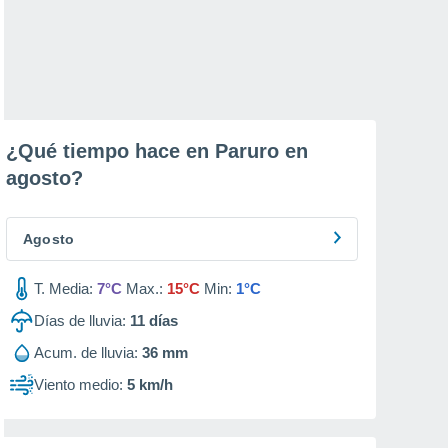
¿Qué tiempo hace en Paruro en
agosto
?
Agosto
T. Media:
7°C
Max.:
15°C
Min:
1°C
Días de lluvia:
11
días
Acum. de lluvia:
36 mm
Viento medio:
5 km/h