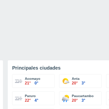
Principales ciudades
Acomayo
Anta
21°
0°
20°
3°
Paruro
Paucartambo
22°
4°
20°
3°