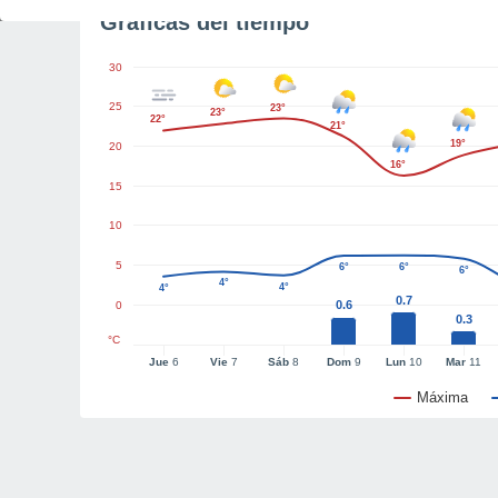
Gráficas del tiempo
30
25
23°
23°
22°
21°
19°
20
16°
15
10
5
6°
6°
6°
4°
4°
4°
0.7
0.6
0
0.3
°C
Jue
6
Vie
7
Sáb
8
Dom
9
Lun
10
Mar
11
Máxima