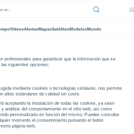
empo
Vídeos
Alertas
Mapas
Satélites
Modelos
Mundo
r profesionales para garantizar que la información que se
 las siguientes opciones:
ecogida mediante cookies o tecnologías similares, nos permite
on altos estándares de calidad sin coste.
eb aceptando la instalación de todas las cookies, ya sean
 y análisis del comportamiento en el sitio web, así como
...
ntenido personalizado en función del mismo. Puedes consultar
alquier momento el consentimiento pulsando el botón
Por horas
uestra página web.
Se esperan bancos de niebla en
las próximas horas