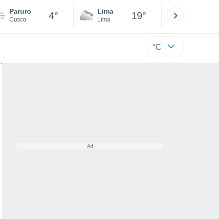
Paruro
Lima
Cuzco
4°
19°
Cusco
Lima
Cusco
°C