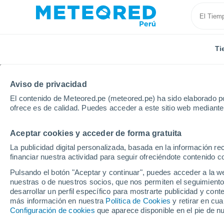
Ti
Aviso de privacidad
El contenido de Meteored.pe (meteored.pe) ha sido elaborado po
ofrece es de calidad. Puedes acceder a este sitio web mediante
Aceptar cookies y acceder de forma gratuita
Inicio
Cusco
Paruro
La publicidad digital personalizada, basada en la información r
financiar nuestra actividad para seguir ofreciéndote contenido c
Tiempo en Paruro
Pulsando el botón "Aceptar y continuar", puedes acceder a la w
nuestras o de nuestros socios, que nos permiten el seguimiento
06:18
Jueves
desarrollar un perfil específico para mostrarte publicidad y co
más información en nuestra
Política de Cookies
y retirar en cu
Configuración de cookies
que aparece disponible en el pie de n
Niebla