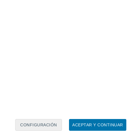
Calendario lunar
Lun
Mar
Mié
Jue
Vie
Sáb
Dom
6
7
8
9
10
11
12
13
14
15
16
17
18
19
CONFIGURACIÓN
ACEPTAR Y CONTINUAR