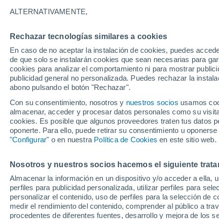
4°
ALTERNATIVAMENTE,
Rechazar tecnologías similares a cookies
Este
En caso de no aceptar la instalación de cookies, puedes accede
Sensación de 6°
1
-
10 km/
de que solo se instalarán cookies que sean necesarias para garan
cookies para analizar el comportamiento ni para mostrar publici
publicidad general no personalizada. Puedes rechazar la instala
abono pulsando el botón "Rechazar".
Tiempo 1 - 7 días
Mapa de lluvia
Satélites
Modelo
Con su consentimiento, nosotros y
nuestros socios
usamos cooki
almacenar, acceder y procesar datos personales como su visita e
cookies. Es posible que algunos proveedores traten tus datos pe
oponerte. Para ello, puede retirar su consentimiento u oponerse
Mañana
Sábado
D
Hoy
"Configurar"
o en nuestra
Política de Cookies
en este sitio web.
7 Ago
8 Ago
6 Ago
Nosotros y nuestros socios hacemos el siguiente trata
Almacenar la información en un dispositivo y/o acceder a ella, 
perfiles para publicidad personalizada, utilizar perfiles para sele
personalizar el contenido, uso de perfiles para la selección de c
23°
/
4°
23°
/
4°
22°
/
4°
medir el rendimiento del contenido, comprender al público a tra
procedentes de diferentes fuentes, desarrollo y mejora de los se