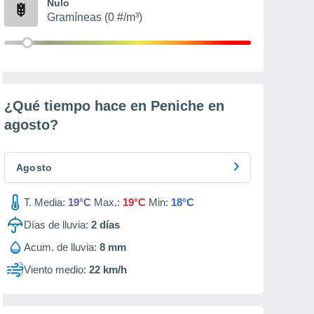
Nulo
Gramíneas (0 #/m³)
¿Qué tiempo hace en Peniche en
agosto
?
Agosto
T. Media:
19°C
Max.:
19°C
Min:
18°C
Días de lluvia:
2
días
Acum. de lluvia:
8 mm
Viento medio:
22 km/h