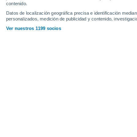
contenido.
14
-
21
km/h
21
-
30
km/h
22
19
-
26
km/h
Datos de localización geográfica precisa e identificación mediant
personalizados, medición de publicidad y contenido, investigació
Tiempo en Peniche hoy
, 7 de agosto
Ver nuestros 1199 socios
Calima
22°
14:00
Sensación T.
22°
Calima
22°
15:00
Sensación T.
22°
Calima
22°
16:00
Sensación T.
22°
Calima
22°
17:00
Sensación T.
21°
Calima
22°
18:00
Sensación T.
22°