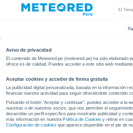
Ti
Aviso de privacidad
El contenido de Meteored.pe (meteored.pe) ha sido elaborado po
ofrece es de calidad. Puedes acceder a este sitio web mediante
Aceptar cookies y acceder de forma gratuita
Inicio
Portugal
Distrito de Leiria
Peniche
La publicidad digital personalizada, basada en la información r
financiar nuestra actividad para seguir ofreciéndote contenido c
Tiempo en Peniche
Pulsando el botón "Aceptar y continuar", puedes acceder a la w
nuestras o de nuestros socios, que nos permiten el seguimiento
13:47
Viernes
desarrollar un perfil específico para mostrarte publicidad y co
más información en nuestra
Política de Cookies
y retirar en cu
Configuración de cookies
que aparece disponible en el pie de n
Calima