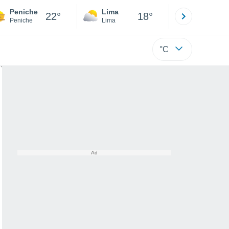
Peniche
Lima
Cuzco
22°
18°
Peniche
Lima
Cusco
°C