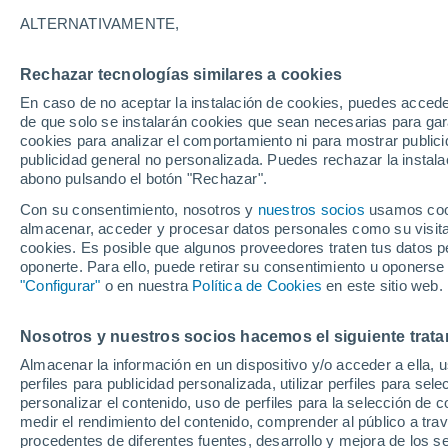
22°
ALTERNATIVAMENTE,
Rechazar tecnologías similares a cookies
UV
9 ¡Muy
En caso de no aceptar la instalación de cookies, puedes accede
Sensación de 22°
FPS
25-50
de que solo se instalarán cookies que sean necesarias para garan
cookies para analizar el comportamiento ni para mostrar publici
publicidad general no personalizada. Puedes rechazar la instala
abono pulsando el botón "Rechazar".
Tiempo 1 - 7 días
Mapa de lluvia
Satélites
Modelo
Con su consentimiento, nosotros y
nuestros socios
usamos cooki
almacenar, acceder y procesar datos personales como su visita e
cookies. Es posible que algunos proveedores traten tus datos pe
oponerte. Para ello, puede retirar su consentimiento u oponerse
Mañana
Domingo
Hoy
"Configurar"
o en nuestra
Política de Cookies
en este sitio web.
8 Ago
9 Ago
7 Ago
Nosotros y nuestros socios hacemos el siguiente trata
Almacenar la información en un dispositivo y/o acceder a ella, 
perfiles para publicidad personalizada, utilizar perfiles para sele
personalizar el contenido, uso de perfiles para la selección de c
23°
/
20°
23°
/
21°
23°
/
20°
medir el rendimiento del contenido, comprender al público a tra
procedentes de diferentes fuentes, desarrollo y mejora de los se