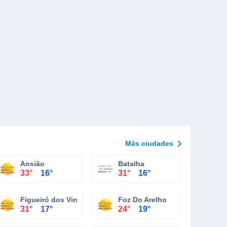
Más ciudades
Ansião
Batalha
33°
16°
31°
16°
Figueiró dos Vinhos
Foz Do Arelho
31°
17°
24°
19°