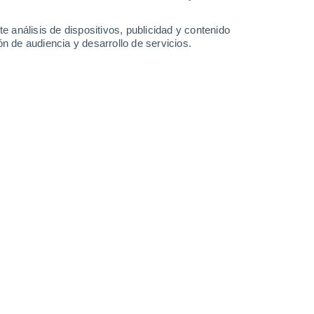
-
30
km/h
23
-
33
km/h
24
-
34
km/h
26
-
37
km/h
e análisis de dispositivos, publicidad y contenido
n de audiencia y desarrollo de servicios.
Norte
9 ¡Muy Alto!
17
-
24 km/h
FPS:
25-50
Norte
8 ¡Muy Alto!
16
-
24 km/h
FPS:
25-50
Norte
6 Alto
16
-
24 km/h
FPS:
15-25
Norte
4 Medio
18
-
25 km/h
FPS:
6-10
Norte
2 Bajo
19
-
26 km/h
FPS:
no