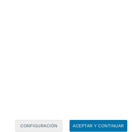
Calendario lunar
Lun
Mar
Mié
Jue
Vie
Sáb
Dom
7
8
9
10
11
12
13
14
15
16
17
18
19
20
CONFIGURACIÓN
ACEPTAR Y CONTINUAR