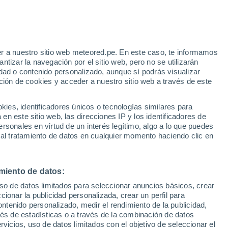
 Alto!
r a nuestro sitio web meteored.pe. En este caso, te informamos
tizar la navegación por el sitio web, pero no se utilizarán
dad o contenido personalizado, aunque sí podrás visualizar
ción de cookies y acceder a nuestro sitio web a través de este
s
es, identificadores únicos o tecnologías similares para
n este sitio web, las direcciones IP y los identificadores de
rsonales en virtud de un interés legítimo, algo a lo que puedes
 al tratamiento de datos en cualquier momento haciendo clic en
Lunes
Martes
Miércoles
Jueves
10 Ago
11 Ago
12 Ago
13 Ago
miento de datos:
uso de datos limitados para seleccionar anuncios básicos, crear
ccionar la publicidad personalizada, crear un perfil para
ontenido personalizado, medir el rendimiento de la publicidad,
23°
/
21°
23°
/
20°
22°
/
20°
22°
/
20°
vés de estadísticas o a través de la combinación de datos
rvicios, uso de datos limitados con el objetivo de seleccionar el