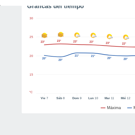
Gráficas del tiempo
30
25
23°
23°
23°
23°
23°
22°
20
21°
21°
20°
20°
20°
20°
15
°C
Vie
7
Sáb
8
Dom
9
Lun
10
Mar
11
Mié
12
Máxima