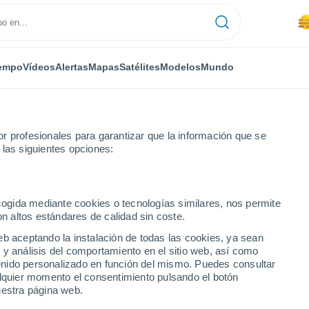
empo
Vídeos
Alertas
Mapas
Satélites
Modelos
Mundo
r profesionales para garantizar que la información que se
 las siguientes opciones:
ecogida mediante cookies o tecnologías similares, nos permite
on altos estándares de calidad sin coste.
eb aceptando la instalación de todas las cookies, ya sean
 y análisis del comportamiento en el sitio web, así como
...
ntenido personalizado en función del mismo. Puedes consultar
alquier momento el consentimiento pulsando el botón
Por horas
uestra página web.
Se espera calima en las
próximas horas