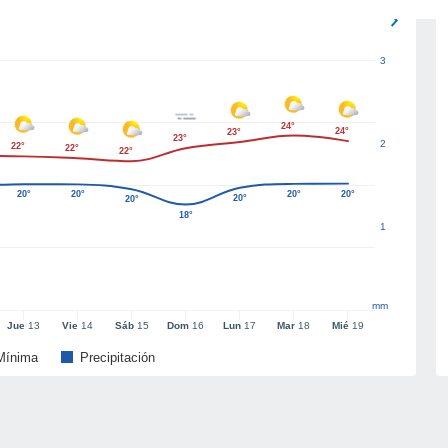
3
24°
24°
23°
23°
2
22°
22°
22°
20°
20°
20°
20°
20°
20°
18°
1
mm
Jue
13
Vie
14
Sáb
15
Dom
16
Lun
17
Mar
18
Mié
19
Mínima
Precipitación