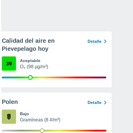
Calidad del aire en
Detalle
Pievepelago hoy
Aceptable
39
O₃ (98 µg/m³)
Polen
Detalle
Bajo
Gramíneas (8 #/m³)