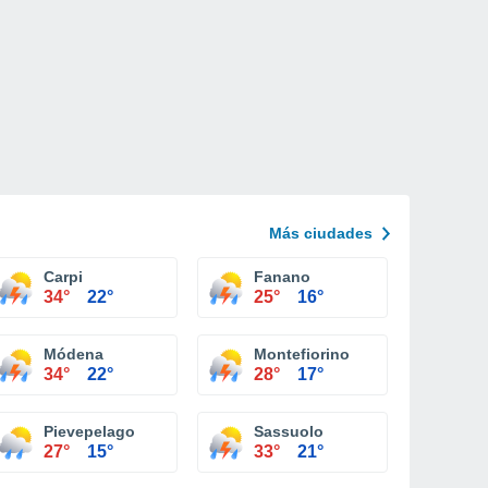
Más ciudades
Carpi
Fanano
34°
22°
25°
16°
Módena
Montefiorino
34°
22°
28°
17°
Pievepelago
Sassuolo
27°
15°
33°
21°