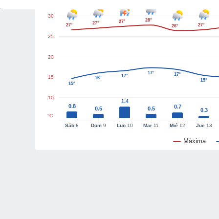
30
28°
27°
27°
27°
27°
26°
25
20
17°
17°
17°
15
16°
15°
15°
10
1.4
0.8
0.7
0.5
0.5
0.3
°C
Sáb
8
Dom
9
Lun
10
Mar
11
Mié
12
Jue
13
Máxima