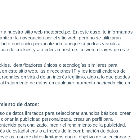
Aviso de nivel rojo
Alerta extrema por altas
temperaturas en Pievepelago hoy
r a nuestro sitio web meteored.pe. En este caso, te informamos
h
tizar la navegación por el sitio web, pero no se utilizarán
dad o contenido personalizado, aunque sí podrás visualizar
ción de cookies y acceder a nuestro sitio web a través de este
odelos
es, identificadores únicos o tecnologías similares para
n este sitio web, las direcciones IP y los identificadores de
rsonales en virtud de un interés legítimo, algo a lo que puedes
 al tratamiento de datos en cualquier momento haciendo clic en
Martes
Miércoles
Jueves
Viernes
11 Ago
12 Ago
13 Ago
14 Ago
miento de datos:
uso de datos limitados para seleccionar anuncios básicos, crear
80%
80%
60%
ccionar la publicidad personalizada, crear un perfil para
0.5 mm
0.7 mm
0.3 mm
ontenido personalizado, medir el rendimiento de la publicidad,
28°
/
17°
26°
/
17°
27°
/
15°
27°
/
15°
vés de estadísticas o a través de la combinación de datos
rvicios, uso de datos limitados con el objetivo de seleccionar el