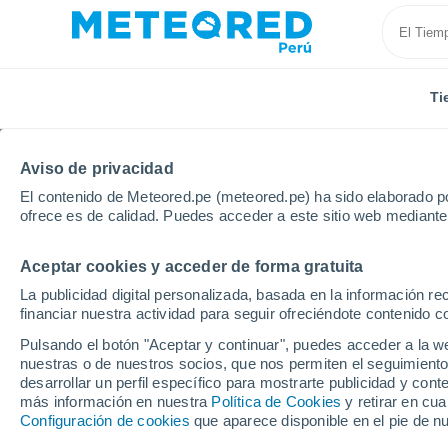
Ti
Aviso de privacidad
El contenido de Meteored.pe (meteored.pe) ha sido elaborado po
ofrece es de calidad. Puedes acceder a este sitio web mediante
Aceptar cookies y acceder de forma gratuita
Inicio
Italia
Provincia de Módena
Pievepelago
La publicidad digital personalizada, basada en la información r
financiar nuestra actividad para seguir ofreciéndote contenido c
Tiempo en Pievepelag
Pulsando el botón "Aceptar y continuar", puedes acceder a la w
nuestras o de nuestros socios, que nos permiten el seguimiento
06:43
Sábado
desarrollar un perfil específico para mostrarte publicidad y co
más información en nuestra
Política de Cookies
y retirar en cu
Configuración de cookies
que aparece disponible en el pie de n
Soleado