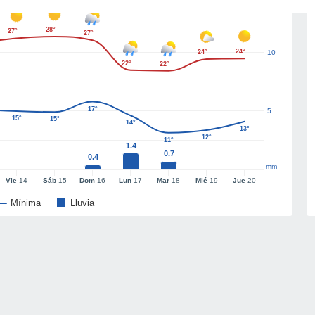
28°
27°
27°
24°
24°
10
22°
22°
17°
5
15°
15°
14°
13°
12°
11°
1.4
0.7
0.4
mm
Vie
14
Sáb
15
Dom
16
Lun
17
Mar
18
Mié
19
Jue
20
Mínima
Lluvia