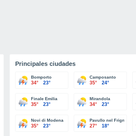
Principales ciudades
Bomporto
Camposanto
34°
23°
35°
24°
Finale Emilia
Mirandola
35°
23°
34°
23°
Novi di Modena
Pavullo nel Frignano
35°
23°
27°
18°