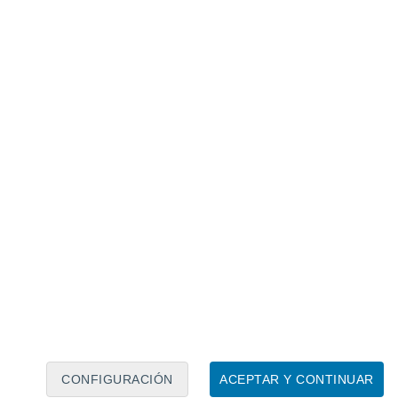
Calendario lunar
Lun
Mar
Mié
Jue
Vie
Sáb
Dom
8
9
10
11
12
13
14
15
16
17
18
19
20
21
CONFIGURACIÓN
ACEPTAR Y CONTINUAR
15