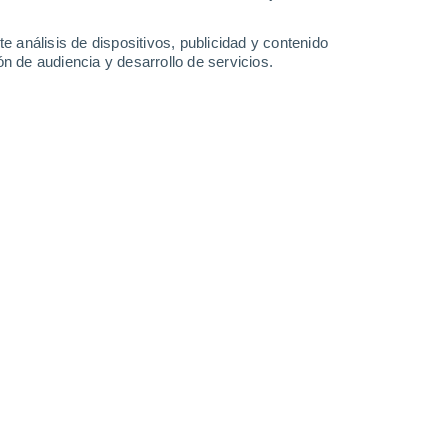
-
24
km/h
8
-
29
km/h
9
-
32
km/h
4
-
30
km/h
e análisis de dispositivos, publicidad y contenido
n de audiencia y desarrollo de servicios.
sto
Noreste
0 Bajo
4
-
13 km/h
FPS:
no
Noreste
1 Bajo
4
-
14 km/h
FPS:
no
Noreste
2 Bajo
3
-
15 km/h
FPS:
no
Sureste
6 Alto
2
-
21 km/h
FPS:
15-25
Sureste
8 ¡Muy Alto!
4
-
26 km/h
FPS:
25-50