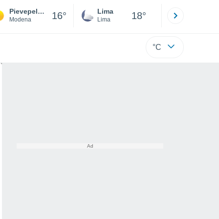
Pievepelago
Lima
Cuzco
16°
18°
Modena
Lima
Cusco
°C