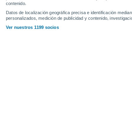
contenido.
5
-
22
km/h
6
-
26
km/h
5
10
-
34
km/h
Datos de localización geográfica precisa e identificación mediant
personalizados, medición de publicidad y contenido, investigació
Tiempo en Pievepelago hoy
, 8 de ago
Ver nuestros 1199 socios
Soleado
16°
07:00
Sensación T.
16°
Soleado
19°
08:00
Sensación T.
19°
Soleado
22°
09:00
Sensación T.
22°
Nubes y claros
25°
11:00
Sensación T.
26°
Lluvia débil
60%
26°
14:00
0.4 mm
Sensación T.
26°