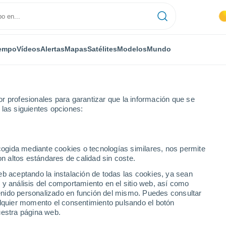
empo
Vídeos
Alertas
Mapas
Satélites
Modelos
Mundo
r profesionales para garantizar que la información que se
 las siguientes opciones:
ecogida mediante cookies o tecnologías similares, nos permite
on altos estándares de calidad sin coste.
o
eb aceptando la instalación de todas las cookies, ya sean
 y análisis del comportamiento en el sitio web, así como
...
ntenido personalizado en función del mismo. Puedes consultar
alquier momento el consentimiento pulsando el botón
Por horas
uestra página web.
Lluvias débiles en las próximas
horas