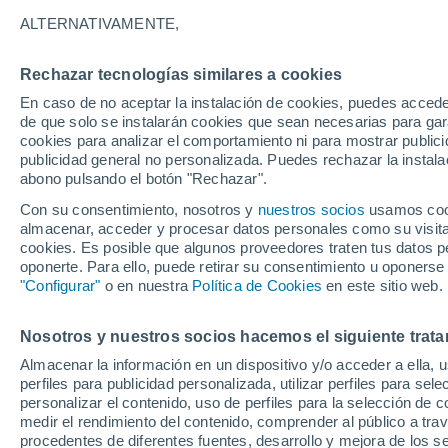
16°
ALTERNATIVAMENTE,
Rechazar tecnologías similares a cookies
Noreste
En caso de no aceptar la instalación de cookies, puedes accede
Sensación de 16°
4
-
13 km/
de que solo se instalarán cookies que sean necesarias para garan
cookies para analizar el comportamiento ni para mostrar publici
publicidad general no personalizada. Puedes rechazar la instala
abono pulsando el botón "Rechazar".
Tiempo 1 - 7 días
Mapa de nubosidad
Satélites
M
Con su consentimiento, nosotros y
nuestros socios
usamos cooki
almacenar, acceder y procesar datos personales como su visita e
cookies. Es posible que algunos proveedores traten tus datos pe
oponerte. Para ello, puede retirar su consentimiento u oponerse
Mañana
Lunes
Hoy
"Configurar"
o en nuestra
Política de Cookies
en este sitio web.
9 Ago
10 Ago
8 Ago
Nosotros y nuestros socios hacemos el siguiente trata
Almacenar la información en un dispositivo y/o acceder a ella, 
60%
80%
80%
perfiles para publicidad personalizada, utilizar perfiles para sele
0.5 mm
1.4 mm
0.8 mm
personalizar el contenido, uso de perfiles para la selección de c
27°
/
16°
27°
/
17°
27°
/
15°
medir el rendimiento del contenido, comprender al público a tra
procedentes de diferentes fuentes, desarrollo y mejora de los se