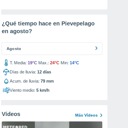
¿Qué tiempo hace en Pievepelago
en
agosto
?
Agosto
T. Media:
19°C
Max.:
24°C
Min:
14°C
Días de lluvia:
12
días
Acum. de lluvia:
79 mm
Viento medio:
5 km/h
Vídeos
Más Vídeos