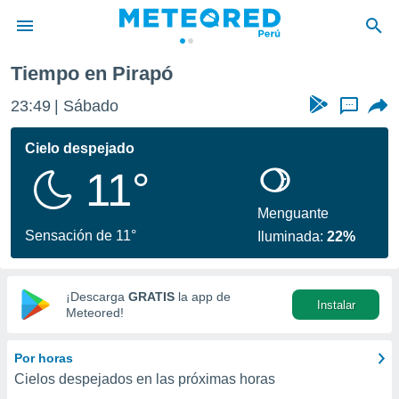
Tiempo en Pirapó
privacidad
23:49
Sábado
...
o de
e
e) ha sido
Cielo despejado
or
11°
es para
ue la
 que se
Menguante
e calidad.
Sensación de 11°
Iluminada:
22%
eder a este
ediante las
opciones:
¡Descarga
GRATIS
la app de
Instalar
ookies y
Meteored!
e forma
Por horas
d digital
Cielos despejados en las próximas horas
ada, basada