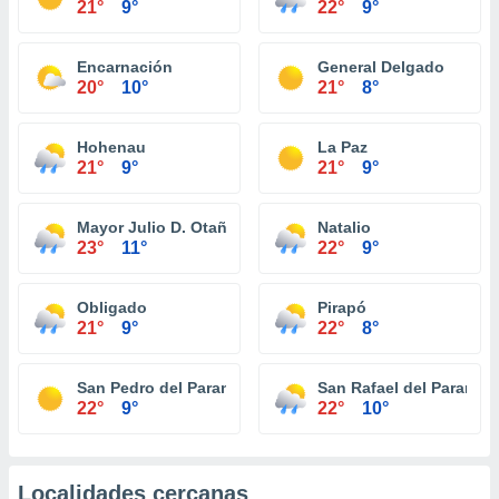
21°
9°
22°
9°
Encarnación
General Delgado
20°
10°
21°
8°
Hohenau
La Paz
21°
9°
21°
9°
Mayor Julio D. Otaño
Natalio
23°
11°
22°
9°
Obligado
Pirapó
21°
9°
22°
8°
San Pedro del Paraná
San Rafael del Paraná
22°
9°
22°
10°
Localidades cercanas