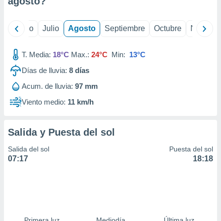
agosto
?
ados con el
 seleccionar
o.
yo
Junio
Julio
Agosto
Septiembre
Octubre
Noviemb
calización
precisa e
ión mediante
T. Media:
18°C
Max.:
24°C
Min:
13°C
Días de lluvia:
8
días
, publicidad
Acum. de lluvia:
97 mm
dos,
 publicidad
Viento medio:
11 km/h
,
ón de
 desarrollo
Salida y Puesta del sol
s.
Salida del sol
Puesta del sol
tros 1199
07:17
18:18
ios
Primera luz
Mediodía
Última luz