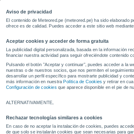
Aviso de privacidad
El contenido de Meteored.pe (meteored.pe) ha sido elaborado po
ofrece es de calidad. Puedes acceder a este sitio web mediante
Ti
Aceptar cookies y acceder de forma gratuita
La publicidad digital personalizada, basada en la información r
financiar nuestra actividad para seguir ofreciéndote contenido c
Pulsando el botón "Aceptar y continuar", puedes acceder a la w
nuestras o de nuestros socios, que nos permiten el seguimiento
desarrollar un perfil específico para mostrarte publicidad y co
más información en nuestra
Política de Cookies
y retirar en cu
Inicio
Bulgaria
Provincia de Plovdiv
Plovdiv
Configuración de cookies
que aparece disponible en el pie de n
Tiempo en Plovdiv
ALTERNATIVAMENTE,
04:17
Viernes
Rechazar tecnologías similares a cookies
En caso de no aceptar la instalación de cookies, puedes accede
Nubes y claros
de que solo se instalarán cookies que sean necesarias para garan