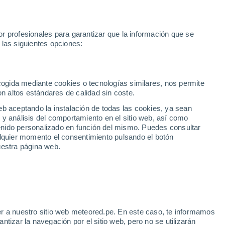
r profesionales para garantizar que la información que se
 las siguientes opciones:
empo
Vídeos
Alertas
Mapas
Satélites
Modelos
Mundo
ecogida mediante cookies o tecnologías similares, nos permite
on altos estándares de calidad sin coste.
eb aceptando la instalación de todas las cookies, ya sean
 y análisis del comportamiento en el sitio web, así como
ntenido personalizado en función del mismo. Puedes consultar
alquier momento el consentimiento pulsando el botón
uestra página web.
...
r a nuestro sitio web meteored.pe. En este caso, te informamos
tizar la navegación por el sitio web, pero no se utilizarán