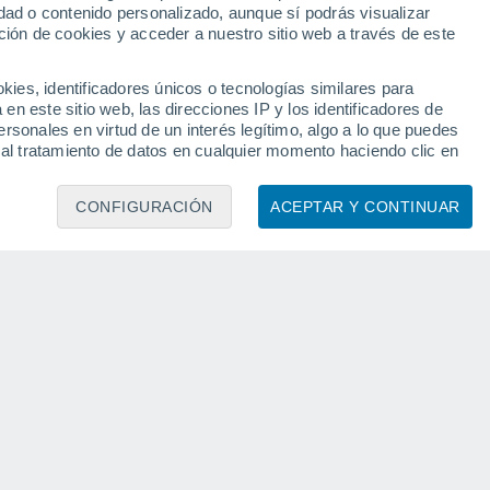
dad o contenido personalizado, aunque sí podrás visualizar
ción de cookies y acceder a nuestro sitio web a través de este
Menguante
es, identificadores únicos o tecnologías similares para
n este sitio web, las direcciones IP y los identificadores de
Iluminada:
36%
rsonales en virtud de un interés legítimo, algo a lo que puedes
 al tratamiento de datos en cualquier momento haciendo clic en
CONFIGURACIÓN
ACEPTAR Y CONTINUAR
miento de datos:
uso de datos limitados para seleccionar anuncios básicos, crear
ccionar la publicidad personalizada, crear un perfil para
ontenido personalizado, medir el rendimiento de la publicidad,
vés de estadísticas o a través de la combinación de datos
rvicios, uso de datos limitados con el objetivo de seleccionar el
e análisis de dispositivos, publicidad y contenido
n de audiencia y desarrollo de servicios.