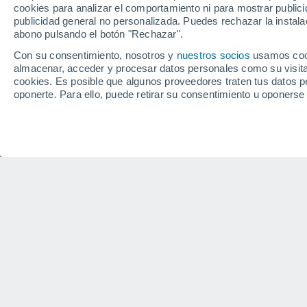
cookies para analizar el comportamiento ni para mostrar publici
23°
publicidad general no personalizada. Puedes rechazar la instala
abono pulsando el botón "Rechazar".
Con su consentimiento, nosotros y
nuestros socios
usamos cooki
almacenar, acceder y procesar datos personales como su visita e
Sensación de
25°
cookies. Es posible que algunos proveedores traten tus datos pe
oponerte. Para ello, puede retirar su consentimiento u oponerse
"Configurar"
o en nuestra
Política de Cookies
en este sitio web.
Nosotros y nuestros socios hacemos el siguiente trata
Almacenar la información en un dispositivo y/o acceder a ella, 
perfiles para publicidad personalizada, utilizar perfiles para sele
personalizar el contenido, uso de perfiles para la selección de c
medir el rendimiento del contenido, comprender al público a tra
procedentes de diferentes fuentes, desarrollo y mejora de los se
contenido.
Datos de localización geográfica precisa e identificación mediant
personalizados, medición de publicidad y contenido, investigació
Ver nuestros 1199 socios