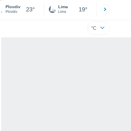
Plovdiv
Lima
Cuzco
23°
19°
Plovdiv
Lima
Cusco
°C