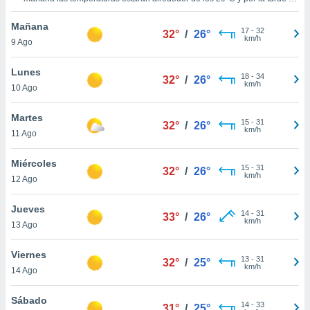
ublicidad y
torno a los
31°C
.
Durante la noche
, las temperaturas estarán cercanas a
los
28°C
.
Vientos del Sureste a lo largo del día, con una velocidad media
Mañana
do en
17
-
32
de
14 km/h
.
32°
/
26°
km/h
9 Ago
 mismo.
sultar más
 en nuestra
Lunes
18
-
34
32°
/
26°
 Cookies
y
km/h
10 Ago
ualquier
Martes
15
-
31
ento
32°
/
26°
km/h
11 Ago
 botón
ación de
kies
Miércoles
15
-
31
32°
/
26°
 disponible
km/h
12 Ago
e nuestra
.
Jueves
14
-
31
33°
/
26°
km/h
13 Ago
IVAMENTE,
Viernes
13
-
31
32°
/
25°
km/h
as
14 Ago
 a cookies
Sábado
 no aceptar
14
-
33
31°
/
25°