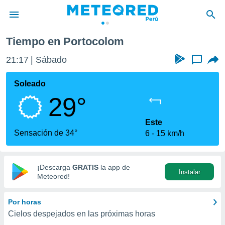
Tiempo en Portocolom
privacidad
21:17
Sábado
...
o de
e
e) ha sido
Soleado
or
29°
es para
ue la
 que se
Este
e calidad.
Sensación de 34°
6
15 km/h
eder a este
ediante las
opciones:
¡Descarga
GRATIS
la app de
Instalar
ookies y
Meteored!
e forma
Por horas
d digital
Cielos despejados en las próximas horas
ada, basada