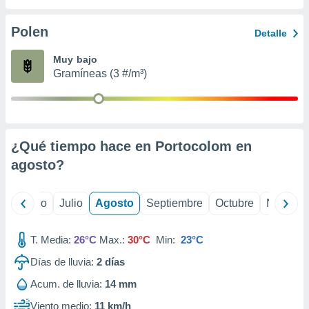
ados con el
 seleccionar
o.
Polen
Detalle
calización
Muy bajo
precisa e
Gramíneas (3 #/m³)
ión mediante
, publicidad
dos,
 publicidad
¿Qué tiempo hace en Portocolom en
,
agosto
?
ón de
 desarrollo
s.
yo
Junio
Julio
Agosto
Septiembre
Octubre
Noviemb
tros 1199
ios
T. Media:
26°C
Max.:
30°C
Min:
23°C
Días de lluvia:
2
días
Acum. de lluvia:
14 mm
Viento medio:
11 km/h