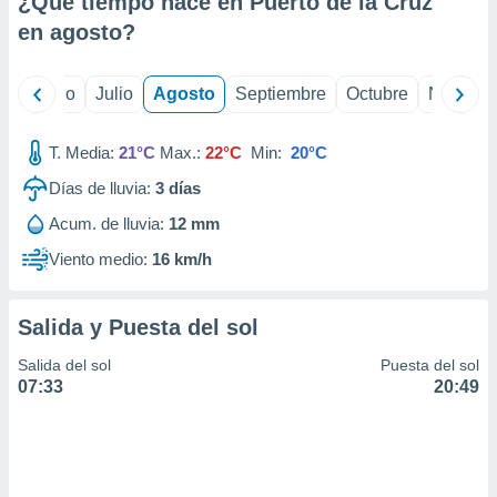
¿Qué tiempo hace en Puerto de la Cruz
ados con el
 seleccionar
en
agosto
?
o.
calización
yo
Junio
Julio
Agosto
Septiembre
Octubre
Noviemb
precisa e
ión mediante
T. Media:
21°C
Max.:
22°C
Min:
20°C
, publicidad
Días de lluvia:
3
días
dos,
Acum. de lluvia:
12 mm
 publicidad
,
Viento medio:
16 km/h
ón de
 desarrollo
s.
Salida y Puesta del sol
tros 1199
Salida del sol
Puesta del sol
ios
07:33
20:49