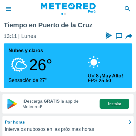
e
Puerto de la Cruz
Tiempo en Puerto de la Cruz
privacidad
13:11
Lunes
...
o de
e
e) ha sido
Nubes y claros
or
26°
es para
ue la
 que se
UV
8 ¡Muy Alto!
e calidad.
Sensación de 27°
FPS
25-50
eder a este
ediante las
opciones:
¡Descarga
GRATIS
la app de
Instalar
ookies y
Meteored!
e forma
Por horas
d digital
Intervalos nubosos en las próximas horas
ada, basada