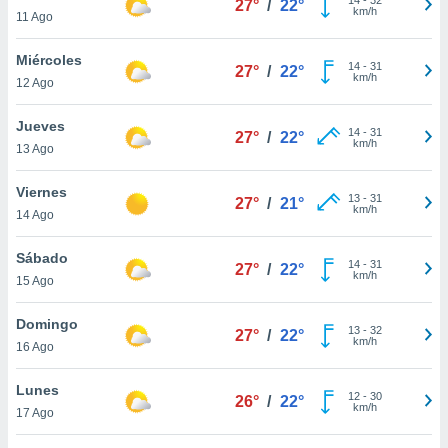
27°
/
22°
ublicidad y
km/h
11 Ago
do en
Miércoles
 mismo.
14
-
31
27°
/
22°
km/h
sultar más
12 Ago
 en nuestra
 Cookies
y
Jueves
14
-
31
27°
/
22°
ualquier
km/h
13 Ago
ento
Viernes
 botón
13
-
31
27°
/
21°
km/h
14 Ago
ación de
kies
 disponible
Sábado
14
-
31
27°
/
22°
e nuestra
km/h
15 Ago
.
Domingo
IVAMENTE,
13
-
32
27°
/
22°
km/h
16 Ago
as
Lunes
12
-
30
26°
/
22°
 a cookies
km/h
17 Ago
 no aceptar