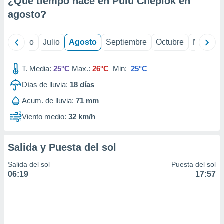
¿Qué tiempo hace en Pulu Cheplok en
ados con el
 seleccionar
agosto
?
o.
calización
yo
Junio
Julio
Agosto
Septiembre
Octubre
Noviemb
precisa e
ión mediante
T. Media:
25°C
Max.:
26°C
Min:
25°C
, publicidad
Días de lluvia:
18
días
dos,
Acum. de lluvia:
71 mm
 publicidad
,
Viento medio:
32 km/h
ón de
 desarrollo
s.
Salida y Puesta del sol
tros 1199
Salida del sol
Puesta del sol
ios
06:19
17:57