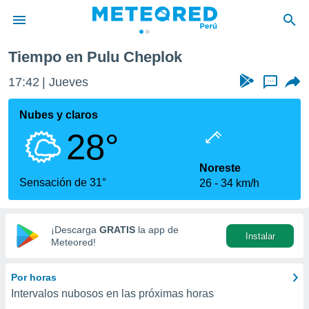
Tiempo en Pulu Cheplok
privacidad
17:42
Jueves
...
o de
e
e) ha sido
Nubes y claros
or
28°
es para
ue la
 que se
Noreste
e calidad.
Sensación de 31°
26
34 km/h
eder a este
ediante las
opciones:
¡Descarga
GRATIS
la app de
Instalar
ookies y
Meteored!
e forma
Por horas
d digital
Intervalos nubosos en las próximas horas
ada, basada