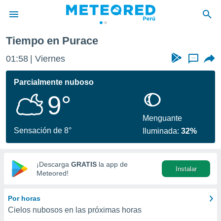
Tiempo en Purace
privacidad
01:58
Viernes
...
o de
e
e) ha sido
Parcialmente nuboso
or
9°
es para
ue la
 que se
Menguante
e calidad.
Sensación de 8°
Iluminada:
32%
eder a este
ediante las
opciones:
¡Descarga
GRATIS
la app de
Instalar
ookies y
Meteored!
e forma
Por horas
d digital
Cielos nubosos en las próximas horas
ada, basada