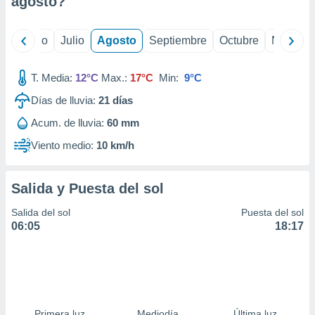
agosto
?
ados con el
 seleccionar
o.
yo
Junio
Julio
Agosto
Septiembre
Octubre
Noviemb
calización
precisa e
ión mediante
T. Media:
12°C
Max.:
17°C
Min:
9°C
Días de lluvia:
21
días
, publicidad
Acum. de lluvia:
60 mm
dos,
 publicidad
Viento medio:
10 km/h
,
ón de
 desarrollo
Salida y Puesta del sol
s.
Salida del sol
Puesta del sol
tros 1199
06:05
18:17
ios
Primera luz
Mediodía
Última luz