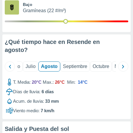
ados con el
Bajo
 seleccionar
Gramíneas (22 #/m³)
o.
calización
precisa e
ión mediante
¿Qué tiempo hace en Resende en
, publicidad
agosto
?
dos,
 publicidad
,
yo
Junio
Julio
Agosto
Septiembre
Octubre
Noviemb
ón de
 desarrollo
T. Media:
20°C
Max.:
26°C
Min:
14°C
s.
Días de lluvia:
6
días
tros 1199
ios
Acum. de lluvia:
33 mm
Viento medio:
7 km/h
Salida y Puesta del sol