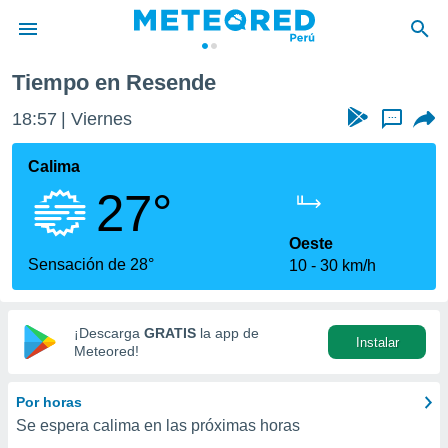
Tiempo en Resende
privacidad
18:57
Viernes
...
o de
e
e) ha sido
Calima
or
27°
es para
ue la
 que se
Oeste
e calidad.
Sensación de 28°
10
30 km/h
eder a este
ediante las
opciones:
¡Descarga
GRATIS
la app de
Instalar
ookies y
Meteored!
e forma
Por horas
d digital
Se espera calima en las próximas horas
ada, basada