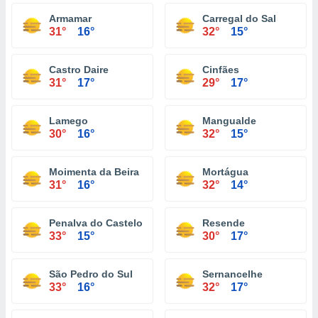
Armamar
Carregal do Sal
31°
16°
32°
15°
Castro Daire
Cinfães
31°
17°
29°
17°
Lamego
Mangualde
30°
16°
32°
15°
Moimenta da Beira
Mortágua
31°
16°
32°
14°
Penalva do Castelo
Resende
33°
15°
30°
17°
São Pedro do Sul
Sernancelhe
33°
16°
32°
17°