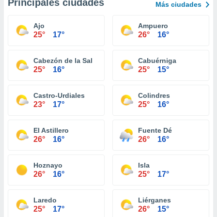
Principales ciudades
Más ciudades
Ajo
Ampuero
25°
17°
26°
16°
Cabezón de la Sal
Cabuérniga
25°
16°
25°
15°
Castro-Urdiales
Colindres
23°
17°
25°
16°
El Astillero
Fuente Dé
26°
16°
26°
16°
Hoznayo
Isla
26°
16°
25°
17°
Laredo
Liérganes
25°
17°
26°
15°