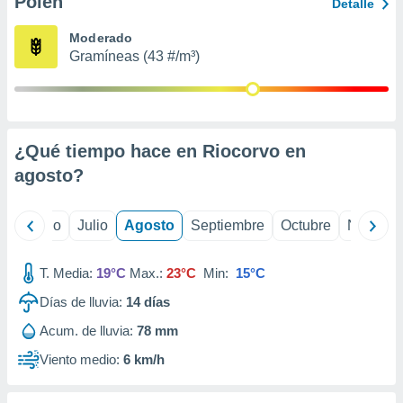
Polen
ados con el
Detalle
 seleccionar
o.
Moderado
Gramíneas (43 #/m³)
calización
precisa e
ión mediante
, publicidad
¿Qué tiempo hace en Riocorvo en
dos,
agosto
?
 publicidad
,
ón de
yo
Junio
Julio
Agosto
Septiembre
Octubre
Noviemb
 desarrollo
s.
T. Media:
19°C
Max.:
23°C
Min:
15°C
tros 1199
ios
Días de lluvia:
14
días
Acum. de lluvia:
78 mm
Viento medio:
6 km/h