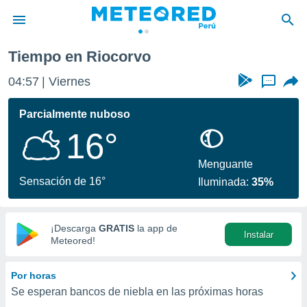
Tiempo en Riocorvo
privacidad
04:57
Viernes
...
o de
e
e) ha sido
Parcialmente nuboso
or
16°
es para
ue la
 que se
Menguante
e calidad.
Sensación de 16°
Iluminada:
35%
eder a este
ediante las
opciones:
¡Descarga
GRATIS
la app de
Instalar
ookies y
Meteored!
e forma
Por horas
d digital
Se esperan bancos de niebla en las próximas horas
ada, basada