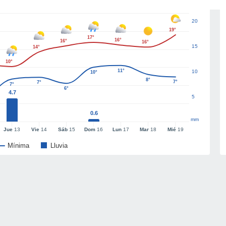
20
19°
17°
16°
16°
16°
15
14°
10°
11°
10
10°
8°
7°
7°
7°
6°
4.7
5
0.6
mm
Jue
13
Vie
14
Sáb
15
Dom
16
Lun
17
Mar
18
Mié
19
Mínima
Lluvia