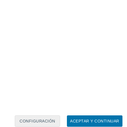
Calendario lunar
Lun
Mar
Mié
Jue
Vie
Sáb
Dom
7
8
9
10
11
12
13
14
15
16
17
18
19
20
CONFIGURACIÓN
ACEPTAR Y CONTINUAR
25