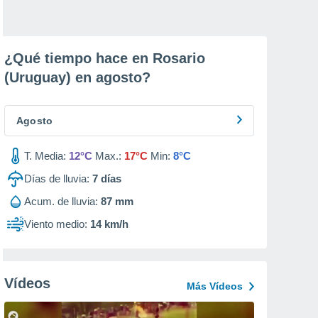
¿Qué tiempo hace en Rosario
(Uruguay) en
agosto
?
Agosto
T. Media:
12°C
Max.:
17°C
Min:
8°C
Días de lluvia:
7
días
Acum. de lluvia:
87 mm
Viento medio:
14 km/h
Vídeos
Más Vídeos