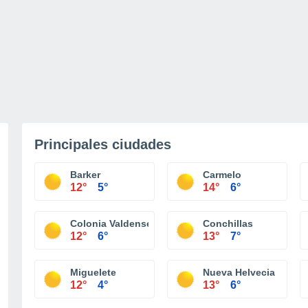
Principales ciudades
Barker
Carmelo
12°
5°
14°
6°
Colonia Valdense
Conchillas
12°
6°
13°
7°
Miguelete
Nueva Helvecia
12°
4°
13°
6°