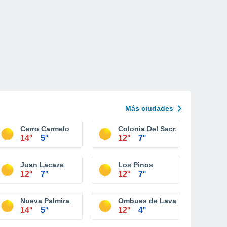
Más ciudades
Cerro Carmelo
Colonia Del Sacramento
14°
5°
12°
7°
Juan Lacaze
Los Pinos
12°
7°
12°
7°
Nueva Palmira
Ombues de Lavalle
14°
5°
12°
4°