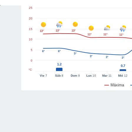
25
20
15
13°
13°
13°
11°
11°
11°
10
5
6°
6°
5°
3°
3°
3°
0
1.2
0.7
°C
Vie
7
Sáb
8
Dom
9
Lun
10
Mar
11
Mié
12
Máxima