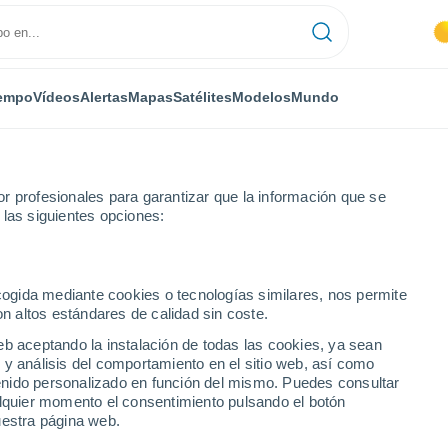
empo
Vídeos
Alertas
Mapas
Satélites
Modelos
Mundo
r profesionales para garantizar que la información que se
 las siguientes opciones:
io
ecogida mediante cookies o tecnologías similares, nos permite
on altos estándares de calidad sin coste.
uguay)
eb aceptando la instalación de todas las cookies, ya sean
 y análisis del comportamiento en el sitio web, así como
...
ntenido personalizado en función del mismo. Puedes consultar
alquier momento el consentimiento pulsando el botón
Por horas
uestra página web.
Cielos despejados en las
próximas horas