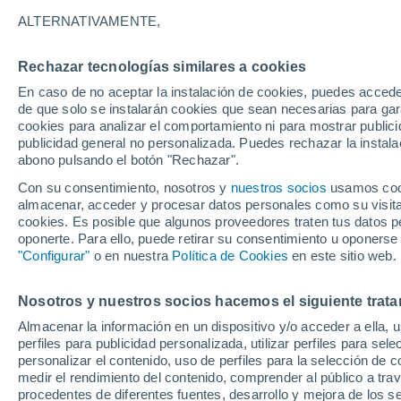
7°
ALTERNATIVAMENTE,
Rechazar tecnologías similares a cookies
Suroeste
En caso de no aceptar la instalación de cookies, puedes accede
Sensación de 4°
15
-
33 km
de que solo se instalarán cookies que sean necesarias para garan
cookies para analizar el comportamiento ni para mostrar publici
publicidad general no personalizada. Puedes rechazar la instala
abono pulsando el botón "Rechazar".
Tiempo 1 - 7 días
Mapa de temperatura
Satélites
Con su consentimiento, nosotros y
nuestros socios
usamos cooki
almacenar, acceder y procesar datos personales como su visita e
cookies. Es posible que algunos proveedores traten tus datos pe
oponerte. Para ello, puede retirar su consentimiento u oponerse
Mañana
Domingo
Hoy
"Configurar"
o en nuestra
Política de Cookies
en este sitio web.
8 Ago
9 Ago
7 Ago
Nosotros y nuestros socios hacemos el siguiente trata
Almacenar la información en un dispositivo y/o acceder a ella, 
50%
perfiles para publicidad personalizada, utilizar perfiles para sele
1.2 mm
personalizar el contenido, uso de perfiles para la selección de c
13°
/
6°
13°
/
5°
13°
/
6°
medir el rendimiento del contenido, comprender al público a tra
procedentes de diferentes fuentes, desarrollo y mejora de los se