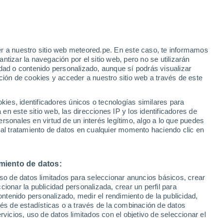
r a nuestro sitio web meteored.pe. En este caso, te informamos
/h
tizar la navegación por el sitio web, pero no se utilizarán
dad o contenido personalizado, aunque sí podrás visualizar
ción de cookies y acceder a nuestro sitio web a través de este
Modelos
es, identificadores únicos o tecnologías similares para
n este sitio web, las direcciones IP y los identificadores de
rsonales en virtud de un interés legítimo, algo a lo que puedes
 al tratamiento de datos en cualquier momento haciendo clic en
Lunes
Martes
Miércoles
Jueves
10 Ago
11 Ago
12 Ago
13 Ago
miento de datos:
uso de datos limitados para seleccionar anuncios básicos, crear
70%
70%
ccionar la publicidad personalizada, crear un perfil para
0.7 mm
4.7 mm
ontenido personalizado, medir el rendimiento de la publicidad,
11°
/
3°
11°
/
3°
11°
/
3°
10°
/
7°
vés de estadísticas o a través de la combinación de datos
rvicios, uso de datos limitados con el objetivo de seleccionar el