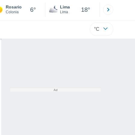
Rosario
Lima
Cuzco
6°
18°
Colonia
Lima
Cusco
°C