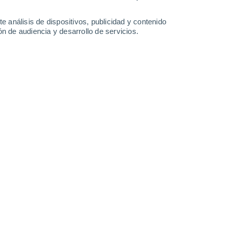
-
34
km/h
15
-
32
km/h
20
-
37
km/h
18
-
37
km/h
e análisis de dispositivos, publicidad y contenido
n de audiencia y desarrollo de servicios.
o
Suroeste
0 Bajo
15
-
33 km/h
FPS:
no
Suroeste
0 Bajo
13
-
26 km/h
FPS:
no
Oeste
0 Bajo
14
-
25 km/h
FPS:
no
Oeste
2 Bajo
14
-
30 km/h
FPS:
no
Oeste
3 Medio
17
-
34 km/h
FPS:
6-10