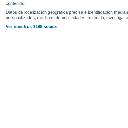
contenido.
21
-
41
km/h
18
-
37
km/h
16
27
-
54
km/h
Datos de localización geográfica precisa e identificación mediant
personalizados, medición de publicidad y contenido, investigació
Tiempo en Rosario hoy
, 7 de agosto
Ver nuestros 1199 socios
Cielo despejad
7°
07:00
Sensación T.
4°
Soleado
6°
08:00
Sensación T.
4°
Soleado
8°
09:00
Sensación T.
5°
Soleado
10°
11:00
Sensación T.
10°
Soleado
12°
14:00
Sensación T.
12°