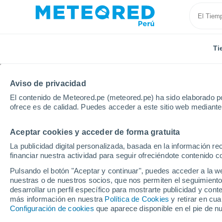
Ti
Aviso de privacidad
El contenido de Meteored.pe (meteored.pe) ha sido elaborado po
ofrece es de calidad. Puedes acceder a este sitio web mediante
Aceptar cookies y acceder de forma gratuita
Inicio
Uruguay
Departamento de Colonia
Rosar
La publicidad digital personalizada, basada en la información r
financiar nuestra actividad para seguir ofreciéndote contenido c
Tiempo en Rosario (Ur
Pulsando el botón "Aceptar y continuar", puedes acceder a la w
nuestras o de nuestros socios, que nos permiten el seguimiento
07:25
Viernes
desarrollar un perfil específico para mostrarte publicidad y co
más información en nuestra
Política de Cookies
y retirar en cu
Configuración de cookies
que aparece disponible en el pie de n
Soleado