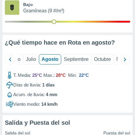
ados con el
Bajo
 seleccionar
Gramíneas (9 #/m³)
o.
calización
precisa e
ión mediante
¿Qué tiempo hace en Rota en
agosto
?
, publicidad
dos,
yo
Junio
Julio
Agosto
Septiembre
Octubre
Noviemb
 publicidad
,
ón de
T. Media:
25°C
Max.:
28°C
Min:
22°C
 desarrollo
s.
Días de lluvia:
1
días
tros 1199
Acum. de lluvia:
4 mm
ios
Viento medio:
14 km/h
Salida y Puesta del sol
Salida del sol
Puesta del sol