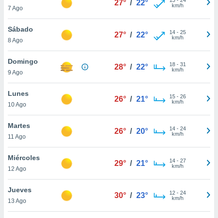
27°
/
22°
ublicidad y
km/h
7 Ago
do en
Sábado
 mismo.
14
-
25
27°
/
22°
km/h
sultar más
8 Ago
 en nuestra
 Cookies
y
Domingo
18
-
31
28°
/
22°
ualquier
km/h
9 Ago
ento
Lunes
 botón
15
-
26
26°
/
21°
km/h
10 Ago
ación de
kies
 disponible
Martes
14
-
24
26°
/
20°
e nuestra
km/h
11 Ago
.
Miércoles
IVAMENTE,
14
-
27
29°
/
21°
km/h
12 Ago
as
Jueves
12
-
24
30°
/
23°
 a cookies
km/h
13 Ago
 no aceptar