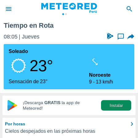
Tiempo en Rota
privacidad
08:05
Jueves
...
o de
e
e) ha sido
Soleado
or
23°
es para
ue la
 que se
Noroeste
e calidad.
Sensación de 23°
9
13 km/h
eder a este
ediante las
opciones:
¡Descarga
GRATIS
la app de
Instalar
ookies y
Meteored!
e forma
Por horas
d digital
Cielos despejados en las próximas horas
ada, basada