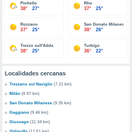
Pioltello
Rho
38°
27°
37°
25°
Rozzano
San Donato Milanese
37°
25°
38°
26°
Trezzo sull'Adda
Turbigo
38°
25°
36°
22°
Localidades cercanas
Trezzano sul Naviglio
(7.21 km)
Milán
(8.97 km)
San Donato Milanese
(9.35 km)
Gaggiano
(9.46 km)
Giussago
(11.34 km)
Vidigulfo
(12.61 km)