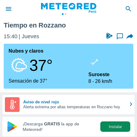
Tiempo en Rozzano
privacidad
15:40
Jueves
...
o de
e
e) ha sido
Nubes y claros
or
37°
es para
ue la
 que se
Suroeste
e calidad.
Sensación de 37°
8
26 km/h
eder a este
ediante las
opciones:
Aviso de nivel rojo
Alerta extrema por altas temperaturas en Rozzano hoy
ookies y
e forma
¡Descarga
GRATIS
la app de
Instalar
d digital
Meteored!
ada, basada