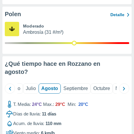
ados con el
 seleccionar
o.
Polen
Detalle
calización
Moderado
precisa e
Ambrosía (31 #/m³)
ión mediante
, publicidad
dos,
 publicidad
¿Qué tiempo hace en Rozzano en
,
agosto
?
ón de
 desarrollo
s.
yo
Junio
Julio
Agosto
Septiembre
Octubre
Noviemb
tros 1199
ios
T. Media:
24°C
Max.:
29°C
Min:
20°C
Días de lluvia:
11
días
Acum. de lluvia:
110 mm
Viento medio:
6 km/h