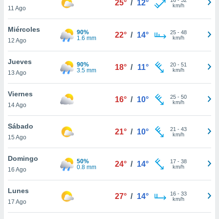
25°
/
12°
ublicidad y
km/h
11 Ago
do en
Miércoles
 mismo.
90%
25
-
48
22°
/
14°
1.6 mm
km/h
sultar más
12 Ago
 en nuestra
 Cookies
y
Jueves
90%
20
-
51
18°
/
11°
ualquier
3.5 mm
km/h
13 Ago
ento
Viernes
 botón
25
-
50
16°
/
10°
km/h
14 Ago
ación de
kies
 disponible
Sábado
21
-
43
21°
/
10°
e nuestra
km/h
15 Ago
.
Domingo
50%
IVAMENTE,
17
-
38
24°
/
14°
0.8 mm
km/h
16 Ago
as
Lunes
16
-
33
27°
/
14°
 a cookies
km/h
17 Ago
 no aceptar