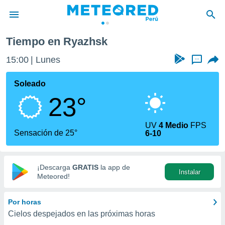
Tiempo en Ryazhsk
privacidad
15:00
Lunes
...
o de
e
e) ha sido
Soleado
or
23°
es para
ue la
 que se
UV
4 Medio
FPS
e calidad.
Sensación de 25°
6-10
eder a este
ediante las
opciones:
¡Descarga
GRATIS
la app de
Instalar
ookies y
Meteored!
e forma
Por horas
d digital
Cielos despejados en las próximas horas
ada, basada