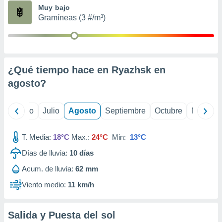
ados con el
Muy bajo
 seleccionar
Gramíneas (3 #/m³)
o.
calización
precisa e
ión mediante
¿Qué tiempo hace en Ryazhsk en
, publicidad
agosto
?
dos,
 publicidad
,
yo
Junio
Julio
Agosto
Septiembre
Octubre
Noviemb
ón de
 desarrollo
T. Media:
18°C
Max.:
24°C
Min:
13°C
s.
Días de lluvia:
10
días
tros 1199
ios
Acum. de lluvia:
62 mm
Viento medio:
11 km/h
Salida y Puesta del sol