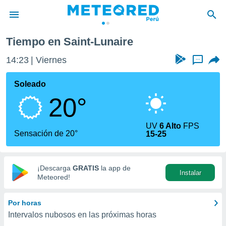
Tiempo en Saint-Lunaire
privacidad
14:23
Viernes
...
o de
e
e) ha sido
Soleado
or
20°
es para
ue la
 que se
UV
6 Alto
FPS
e calidad.
Sensación de 20°
15-25
eder a este
ediante las
opciones:
¡Descarga
GRATIS
la app de
Instalar
ookies y
Meteored!
e forma
Por horas
d digital
Intervalos nubosos en las próximas horas
ada, basada