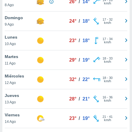
26°
/
14°
ublicidad y
km/h
8 Ago
do en
Domingo
 mismo.
17
-
32
24°
/
18°
km/h
sultar más
9 Ago
 en nuestra
 Cookies
y
Lunes
17
-
34
23°
/
18°
ualquier
km/h
10 Ago
ento
Martes
 botón
18
-
33
29°
/
19°
km/h
11 Ago
ación de
kies
 disponible
Miércoles
18
-
30
32°
/
22°
e nuestra
km/h
12 Ago
.
Jueves
IVAMENTE,
16
-
36
28°
/
21°
km/h
13 Ago
as
Viernes
21
-
41
23°
/
19°
 a cookies
km/h
14 Ago
 no aceptar