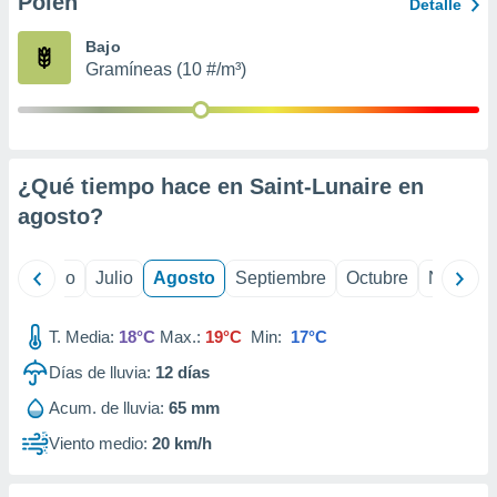
Polen
ados con el
Detalle
 seleccionar
o.
Bajo
Gramíneas (10 #/m³)
calización
precisa e
ión mediante
, publicidad
¿Qué tiempo hace en Saint-Lunaire en
dos,
agosto
?
 publicidad
,
ón de
yo
Junio
Julio
Agosto
Septiembre
Octubre
Noviemb
 desarrollo
s.
T. Media:
18°C
Max.:
19°C
Min:
17°C
tros 1199
ios
Días de lluvia:
12
días
Acum. de lluvia:
65 mm
Viento medio:
20 km/h