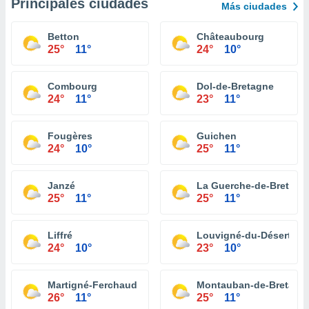
Principales ciudades
Más ciudades
Betton
Châteaubourg
25°
11°
24°
10°
Combourg
Dol-de-Bretagne
24°
11°
23°
11°
Fougères
Guichen
24°
10°
25°
11°
Janzé
La Guerche-de-Bretagn
25°
11°
25°
11°
Liffré
Louvigné-du-Désert
24°
10°
23°
10°
Martigné-Ferchaud
Montauban-de-Bretagn
26°
11°
25°
11°