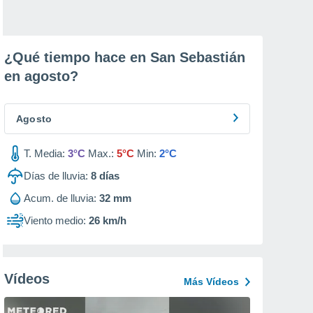
¿Qué tiempo hace en San Sebastián
en
agosto
?
Agosto
T. Media:
3°C
Max.:
5°C
Min:
2°C
Días de lluvia:
8
días
Acum. de lluvia:
32 mm
Viento medio:
26 km/h
Vídeos
Más Vídeos