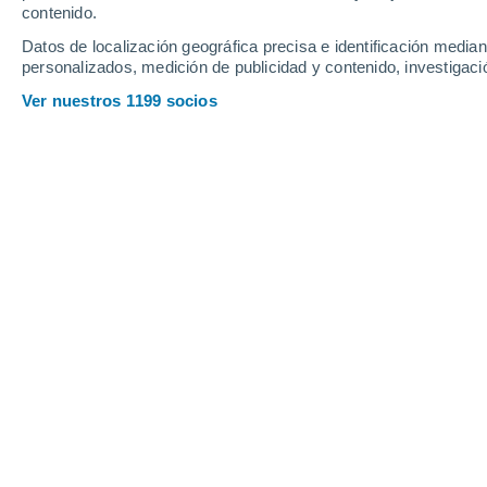
contenido.
29
-
52
km/h
32
-
56
km/h
27
25
-
45
km/h
Datos de localización geográfica precisa e identificación mediant
personalizados, medición de publicidad y contenido, investigació
Tiempo en San Sebastián hoy
, 8 de 
Ver nuestros 1199 socios
Parcialmente n
5°
13:00
Sensación T.
2°
Nubes y claros
5°
14:00
Sensación T.
1°
Nubes y claros
5°
15:00
Sensación T.
1°
Nubes y claros
4°
16:00
Sensación T.
0°
Nubes y claros
4°
17:00
Sensación T.
0°