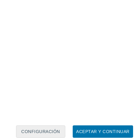
Calendario lunar
Lun
Mar
Mié
Jue
Vie
Sáb
Dom
8
9
10
11
12
13
14
15
16
17
18
19
20
21
CONFIGURACIÓN
ACEPTAR Y CONTINUAR
4