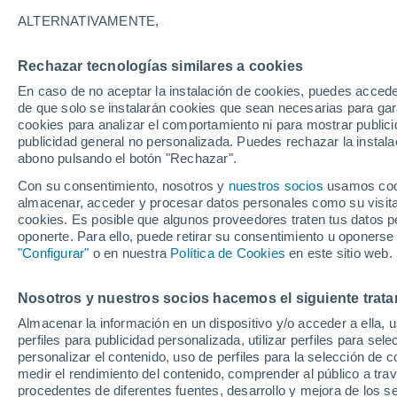
5°
ALTERNATIVAMENTE,
Rechazar tecnologías similares a cookies
Suroeste
En caso de no aceptar la instalación de cookies, puedes accede
Sensación de 2°
15
-
27 km
de que solo se instalarán cookies que sean necesarias para garan
cookies para analizar el comportamiento ni para mostrar publici
publicidad general no personalizada. Puedes rechazar la instala
abono pulsando el botón "Rechazar".
Tiempo 1 - 7 días
Mapa de nubosidad
Satélites
M
Con su consentimiento, nosotros y
nuestros socios
usamos cooki
almacenar, acceder y procesar datos personales como su visita e
cookies. Es posible que algunos proveedores traten tus datos pe
oponerte. Para ello, puede retirar su consentimiento u oponerse
Mañana
Lunes
Hoy
"Configurar"
o en nuestra
Política de Cookies
en este sitio web.
9 Ago
10 Ago
8 Ago
Nosotros y nuestros socios hacemos el siguiente trata
Almacenar la información en un dispositivo y/o acceder a ella, 
perfiles para publicidad personalizada, utilizar perfiles para sele
personalizar el contenido, uso de perfiles para la selección de c
5°
/
-1°
7°
/
2°
6°
/
-1°
medir el rendimiento del contenido, comprender al público a tra
procedentes de diferentes fuentes, desarrollo y mejora de los se