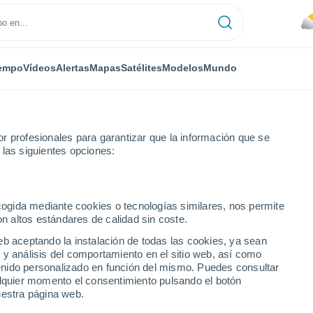
empo
Vídeos
Alertas
Mapas
Satélites
Modelos
Mundo
r profesionales para garantizar que la información que se
 las siguientes opciones:
n
ecogida mediante cookies o tecnologías similares, nos permite
on altos estándares de calidad sin coste.
án
eb aceptando la instalación de todas las cookies, ya sean
 y análisis del comportamiento en el sitio web, así como
...
ntenido personalizado en función del mismo. Puedes consultar
alquier momento el consentimiento pulsando el botón
Por horas
uestra página web.
Intervalos nubosos en las
próximas horas