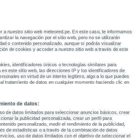
r a nuestro sitio web meteored.pe. En este caso, te informamos
/h
tizar la navegación por el sitio web, pero no se utilizarán
dad o contenido personalizado, aunque sí podrás visualizar
ción de cookies y acceder a nuestro sitio web a través de este
odelos
es, identificadores únicos o tecnologías similares para
n este sitio web, las direcciones IP y los identificadores de
rsonales en virtud de un interés legítimo, algo a lo que puedes
 al tratamiento de datos en cualquier momento haciendo clic en
Martes
Miércoles
Jueves
Viernes
11 Ago
12 Ago
13 Ago
14 Ago
miento de datos:
uso de datos limitados para seleccionar anuncios básicos, crear
ccionar la publicidad personalizada, crear un perfil para
ontenido personalizado, medir el rendimiento de la publicidad,
8°
/
1°
5°
/
-1°
5°
/
-2°
5°
/
2°
vés de estadísticas o a través de la combinación de datos
rvicios, uso de datos limitados con el objetivo de seleccionar el