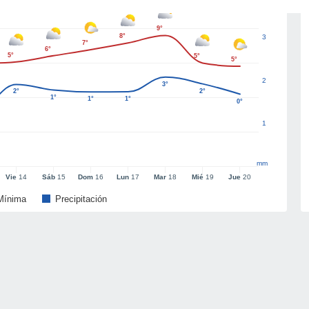
9°
8°
3
7°
6°
5°
5°
5°
2
3°
2°
2°
1°
1°
1°
0°
1
mm
Vie
14
Sáb
15
Dom
16
Lun
17
Mar
18
Mié
19
Jue
20
Mínima
Precipitación