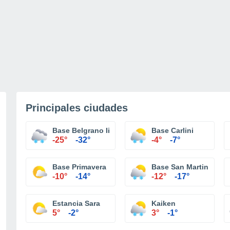
Principales ciudades
Base Belgrano Ii
Base Carlini
-25°
-32°
-4°
-7°
Base Primavera
Base San Martin
-10°
-14°
-12°
-17°
Estancia Sara
Kaiken
5°
-2°
3°
-1°