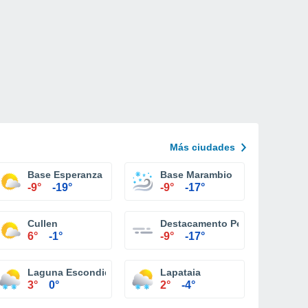
Más ciudades
Base Esperanza
Base Marambio
-9°
-19°
-9°
-17°
Cullen
Destacamento Petrel
6°
-1°
-9°
-17°
Laguna Escondida
Lapataia
3°
0°
2°
-4°