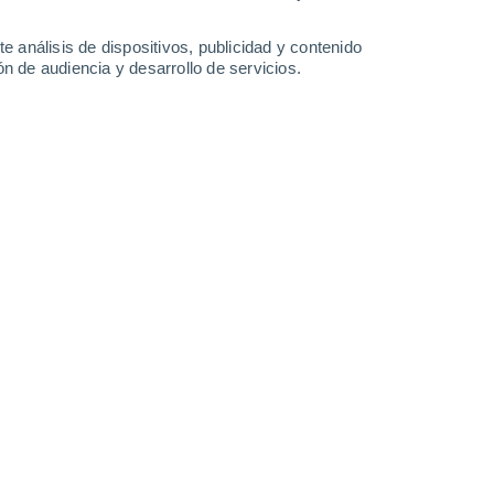
-
49
km/h
11
-
22
km/h
14
-
27
km/h
14
-
27
km/h
e análisis de dispositivos, publicidad y contenido
n de audiencia y desarrollo de servicios.
agosto
uboso
Suroeste
1 Bajo
15
-
27 km/h
FPS:
no
Sur
1 Bajo
23
-
39 km/h
FPS:
no
Sur
1 Bajo
25
-
45 km/h
FPS:
no
Sur
0 Bajo
23
-
43 km/h
FPS:
no
Sur
0 Bajo
18
-
40 km/h
FPS:
no