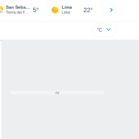
San Sebastián
Lima
Cuzco
5°
22°
Tierra del Fuego
Lima
Cusco
°C