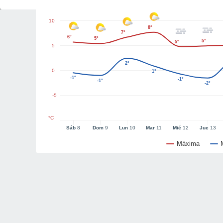
10
8°
7°
6°
5°
5°
5°
5
2°
0
1°
-1°
-1°
-1°
-2°
-5
°C
Sáb
8
Dom
9
Lun
10
Mar
11
Mié
12
Jue
13
Máxima