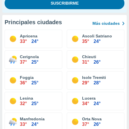
Principales ciudades
Más ciudades
Apricena
Ascoli Satriano
33°
24°
35°
24°
Cerignola
Chieuti
37°
25°
31°
26°
Foggia
Isole Tremiti
36°
25°
29°
28°
Lesina
Lucera
32°
25°
34°
24°
Manfredonia
Orta Nova
33°
24°
37°
26°