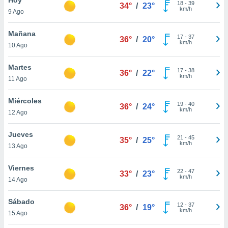
ublicidad y
18
-
39
34°
/
23°
km/h
9 Ago
do en
 mismo.
Mañana
17
-
37
36°
/
20°
sultar más
km/h
10 Ago
 en nuestra
 Cookies
y
Martes
17
-
38
ualquier
36°
/
22°
km/h
11 Ago
ento
 botón
Miércoles
19
-
40
36°
/
24°
ación de
km/h
12 Ago
kies
 disponible
Jueves
21
-
45
e nuestra
35°
/
25°
km/h
13 Ago
.
Viernes
IVAMENTE,
22
-
47
33°
/
23°
km/h
14 Ago
as
Sábado
12
-
37
36°
/
19°
 a cookies
km/h
15 Ago
 no aceptar