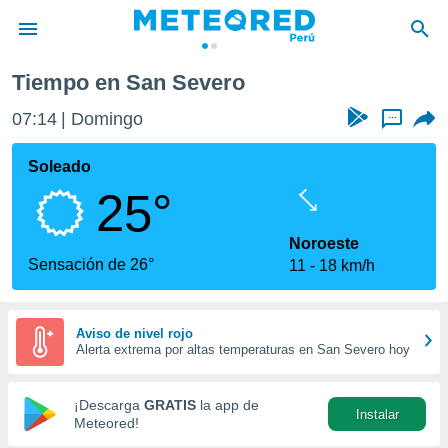
Tiempo en San Severo
privacidad
07:14
Domingo
...
o de
e
e) ha sido
Soleado
or
25°
es para
ue la
 que se
Noroeste
e calidad.
Sensación de 26°
11
18 km/h
eder a este
ediante las
opciones:
Aviso de nivel rojo
Alerta extrema por altas temperaturas en San Severo hoy
ookies y
e forma
¡Descarga
GRATIS
la app de
Instalar
d digital
Meteored!
ada, basada