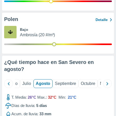
ados con el
 seleccionar
o.
calización
Polen
Detalle
precisa e
ión mediante
Bajo
Ambrosía (20 #/m³)
, publicidad
dos,
 publicidad
,
¿Qué tiempo hace en San Severo en
ón de
 desarrollo
agosto
?
s.
tros 1199
yo
Junio
Julio
Agosto
Septiembre
Octubre
Noviemb
ios
T. Media:
26°C
Max.:
32°C
Min:
21°C
Días de lluvia:
5
días
Acum. de lluvia:
33 mm