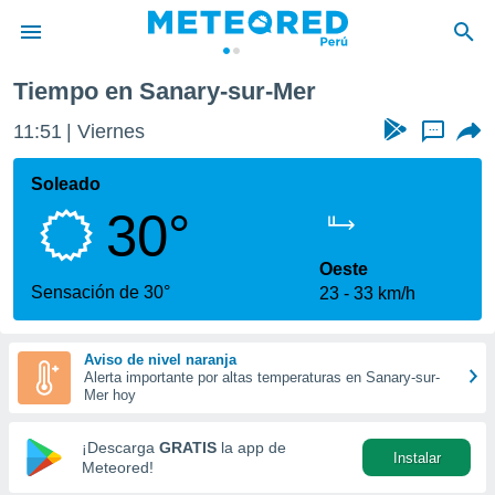
ur-Mer
Tiempo en Sanary-sur-Mer
privacidad
11:51
Viernes
...
o de
e
e) ha sido
Soleado
or
30°
es para
ue la
 que se
Oeste
e calidad.
Sensación de 30°
23
33 km/h
eder a este
ediante las
opciones:
Aviso de nivel naranja
Alerta importante por altas temperaturas en Sanary-sur-
ookies y
Mer hoy
e forma
¡Descarga
GRATIS
la app de
Instalar
d digital
Meteored!
ada, basada