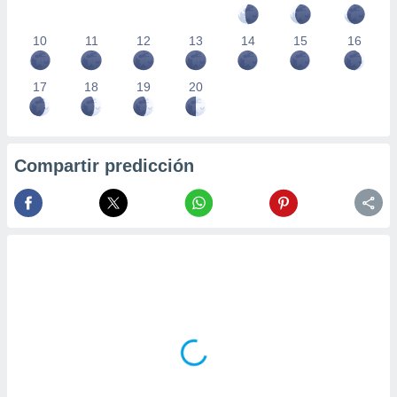
10
11
12
13
14
15
16
17
18
19
20
Compartir predicción