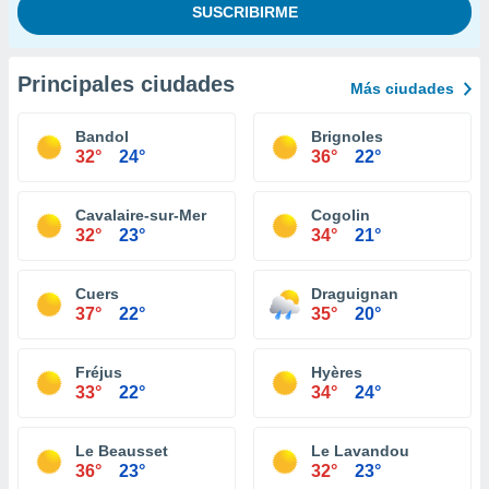
Principales ciudades
Más ciudades
Bandol
Brignoles
32°
24°
36°
22°
Cavalaire-sur-Mer
Cogolin
32°
23°
34°
21°
Cuers
Draguignan
37°
22°
35°
20°
Fréjus
Hyères
33°
22°
34°
24°
Le Beausset
Le Lavandou
36°
23°
32°
23°