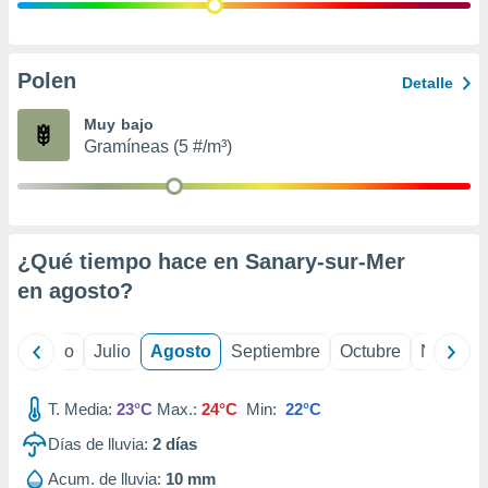
ados con el
 seleccionar
o.
calización
Polen
Detalle
precisa e
ión mediante
Muy bajo
Gramíneas (5 #/m³)
, publicidad
dos,
 publicidad
,
¿Qué tiempo hace en Sanary-sur-Mer
ón de
 desarrollo
en
agosto
?
s.
tros 1199
yo
Junio
Julio
Agosto
Septiembre
Octubre
Noviemb
ios
T. Media:
23°C
Max.:
24°C
Min:
22°C
Días de lluvia:
2
días
Acum. de lluvia:
10 mm